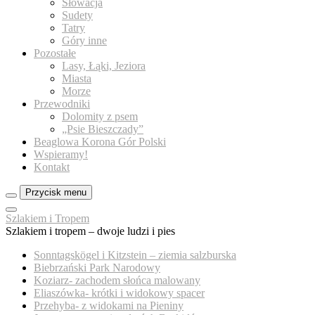
Słowacja
Sudety
Tatry
Góry inne
Pozostałe
Lasy, Łąki, Jeziora
Miasta
Morze
Przewodniki
Dolomity z psem
„Psie Bieszczady”
Beaglowa Korona Gór Polski
Wspieramy!
Kontakt
Przycisk menu
Zamknij
Szlakiem i Tropem
menu
Szlakiem i tropem – dwoje ludzi i pies
panelu
Sonntagskögel i Kitzstein – ziemia salzburska
Biebrzański Park Narodowy
Koziarz- zachodem słońca malowany
Eliaszówka- krótki i widokowy spacer
Przehyba- z widokami na Pieniny