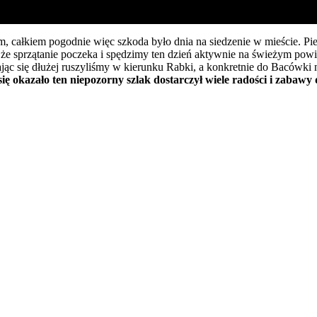
m, całkiem pogodnie więc szkoda było dnia na siedzenie w mieście. Pie
, że sprzątanie poczeka i spędzimy ten dzień aktywnie na świeżym powie
ając się dłużej ruszyliśmy w kierunku Rabki, a konkretnie do Bacówki
 się okazało ten niepozorny szlak dostarczył wiele radości i zaba