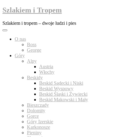
Przejdź
Szlakiem i Tropem
do
treści
Szlakiem i tropem – dwoje ludzi i pies
O nas
Boss
George
Góry
Alpy
Austria
Włochy
Beskidy
Beskid Sądecki i Niski
Beskid Wyspowy
Beskid Śląski i Żywiecki
Beskid Makowski i Mały
Bieszczady
Dolomity
Gorce
Góry Izerskie
Karkonosze
Pieniny