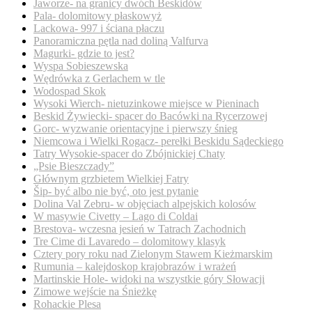
Jaworze- na granicy dwóch Beskidów
Pala- dolomitowy płaskowyż
Lackowa- 997 i ściana płaczu
Panoramiczna pętla nad doliną Valfurva
Magurki- gdzie to jest?
Wyspa Sobieszewska
Wędrówka z Gerlachem w tle
Wodospad Skok
Wysoki Wierch- nietuzinkowe miejsce w Pieninach
Beskid Żywiecki- spacer do Bacówki na Rycerzowej
Gorc- wyzwanie orientacyjne i pierwszy śnieg
Niemcowa i Wielki Rogacz- perełki Beskidu Sądeckiego
Tatry Wysokie-spacer do Zbójnickiej Chaty
„Psie Bieszczady”
Głównym grzbietem Wielkiej Fatry
Šip- być albo nie być, oto jest pytanie
Dolina Val Zebru- w objęciach alpejskich kolosów
W masywie Civetty – Lago di Coldai
Brestova- wczesna jesień w Tatrach Zachodnich
Tre Cime di Lavaredo – dolomitowy klasyk
Cztery pory roku nad Zielonym Stawem Kieżmarskim
Rumunia – kalejdoskop krajobrazów i wrażeń
Martinskie Hole- widoki na wszystkie góry Słowacji
Zimowe wejście na Śnieżkę
Rohackie Plesa