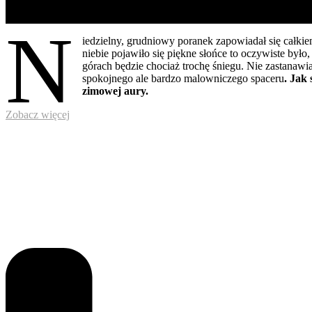
N
iedzielny, grudniowy poranek zapowiadał się całkie
niebie pojawiło się piękne słońce to oczywiste było
górach będzie chociaż trochę śniegu. Nie zastanawi
spokojnego ale bardzo malowniczego spaceru
. Jak
zimowej aury.
Zobacz więcej