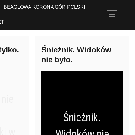
BEAGLOWA KORONA GÓR POLSKI
P
r
KT
z
y
c
i
tylko.
Śnieżnik. Widoków
s
nie było.
k
m
e
n
u
 nie
Śnieżnik.
ki w
Widoków nie