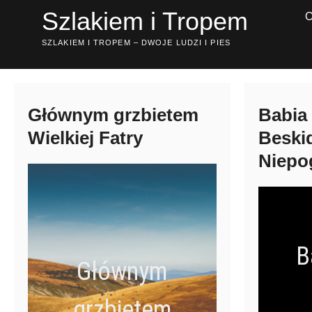
Przejdź
Szlakiem i Tropem
do
treści
SZLAKIEM I TROPEM – DWOJE LUDZI I PIES
Głównym grzbietem
Babia
Wielkiej Fatry
Beski
Niepo
B
Głównym
grzbietem