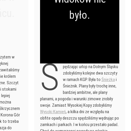
ńcu.
było.
zczytem w
S
ęknej
pędzając urlop na Dolnym Śląsku
zawitaliśmy
zdobyliśmy kolejne dwa szczyty
zie królem
w ramach KGP. Była to
Śnieżka
i
zne. Szczyt
Śnieżnik. Plany były trochę inne,
 i stokami
bardziej ambitne, ale plany
 lepiej
planami, a pogoda i warunki zimowe zrobiły
 można
swoje. Zamiast Wysokiej Kopy zdobyliśmy
 Skrzycznem
Wysoki Kamień
, a kilka dni ze względu na
li Korona Gór
obfite opady deszczu spędziliśmy wędrując po
k to trzeba
zamkach i parkach. I w końcu przestało padać.
azja do