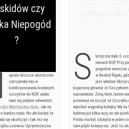
skidów czy
pełnym sło
ka Niepogód
?
S
krzyczne było 5. s
ramach KGP. Przy pi
M
pogodzie wreszcie 
ajowe deszcze skutecznie
w Beskid Śląski, gd
zatrzymały nas w
jest właśnie Skrzyc
kolekcjonowaniu kolejnych
kojarzony głównie ze Szczyrkiem
szczytów do KGP, udało
narciarskimi. Zimą tłum, latem nie
nam się jedynie odwiedzić
ponieważ na szczyt ze Szczyrku
ecki
i
Martinskie Hole
.
Jak na
wjechać wygodną kolejką. My na
to bardzo mało. No ale kiedyś ta
byliśmy już kilka razy, no ale jeże
ała się skończyć i tak też się
Polski ma być zdobyta w jeden ro
zątku czerwca. Optymistyczna
tam pójść kolejny raz. Jest to ok