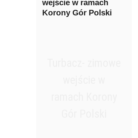
wejście w ramach
Korony Gór Polski
Turbacz- zimowe
wejście w
ramach Korony
Gór Polski