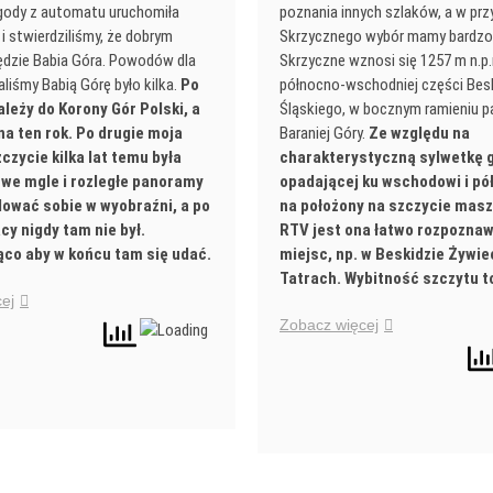
gody z automatu uruchomiła
poznania innych szlaków, a w pr
 i stwierdziliśmy, że dobrym
Skrzycznego wybór mamy bardzo 
ędzie Babia Góra. Powodów dla
Skrzyczne wznosi się 1257 m n.p
liśmy Babią Górę było kilka.
Po
północno-wschodniej części Bes
ależy do Korony Gór Polski, a
Śląskiego, w bocznym ramieniu 
na ten rok. Po drugie moja
Baraniej Góry.
Ze względu na
czycie kilka lat temu była
charakterystyczną sylwetkę 
we mgle i rozległe panoramy
opadającej ku wschodowi i pó
ować sobie w wyobraźni, a po
na położony na szczycie masz
cy nigdy tam nie był.
RTV jest ona łatwo rozpoznaw
co aby w końcu tam się udać.
miejsc, np. w Beskidzie Żywie
Tatrach. Wybitność szczytu t
ej
Zobacz więcej