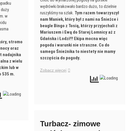
Choć do wymarzonej pogody na górskie
zypadku
wędrówki brakowało bardzo dużo, to dzielnie
duży.
ruszyliśmy na szlak.
Tym razem towarzyszył
.m. w
nam Maniek, który był z nami na Śnieżce i
kidu
beagle Bingo z Tosią, którzy przyjechali z
pasma
Mariuszem i Ewą do Starej Łomnicy aż z
Gdańska i Łodzi!!! Ekipa mocna więc
góry, stromo
pogoda i warunki nie straszne. Co do
łnocy oraz
samego Śnieżnika to niestety nie mamy
t nadajnika
szczęścia do pogody.
alna z wielu
ckim lub w
Zobacz więcej
o 535 m.
Turbacz- zimowe