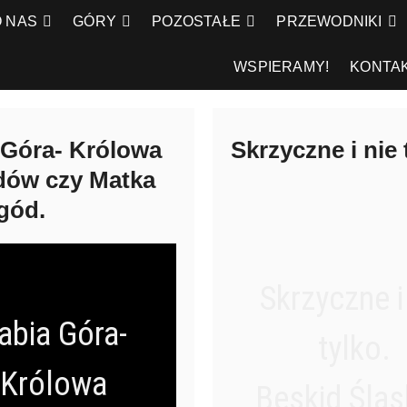
O NAS
GÓRY
POZOSTAŁE
PRZEWODNIKI
WSPIERAMY!
KONTA
 Góra- Królowa
Skrzyczne i nie 
dów czy Matka
gód.
Skrzyczne i
abia Góra-
tylko.
Królowa
Beskid Śląs