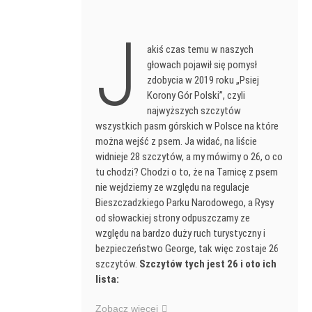
J
akiś czas temu w naszych
głowach pojawił się pomysł
zdobycia w 2019 roku „Psiej
Korony Gór Polski”, czyli
najwyższych szczytów
wszystkich pasm górskich w Polsce na które
można wejść z psem. Ja widać, na liście
widnieje 28 szczytów, a my mówimy o 26, o co
tu chodzi? Chodzi o to, że na Tarnicę z psem
nie wejdziemy ze względu na regulacje
Bieszczadzkiego Parku Narodowego, a Rysy
od słowackiej strony odpuszczamy ze
względu na bardzo duży ruch turystyczny i
bezpieczeństwo George, tak więc zostaje 26
szczytów.
Szczytów tych jest 26 i oto ich
lista:
Zobacz więcej