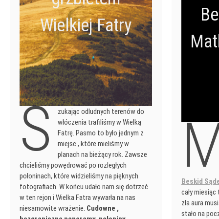
Be
Wielkiej Fatry
Mat
S
zukając odludnych terenów do
włóczenia trafiliśmy w Wielką
Fatrę. Pasmo to było jednym z
miejsc , które mieliśmy w
planach na bieżący rok. Zawsze
chcieliśmy powędrować po rozległych
połoninach, które widzieliśmy na pięknych
Beskid Sąd
fotografiach. W końcu udało nam się dotrzeć
cały miesiąc 
w ten rejon i Wielka Fatra wywarła na nas
zła aura musi
niesamowite wrażenie.
Cudowne ,
stało na poc