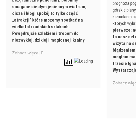
bezgraniczne panoramy, połoniny
prognoza po
smagane ciepłym jesiennym wiatrem,
górskie plany
cisza i błogi spokój to tylko część
kierunkiem b
„atrakcji” które możemy spotkać na
których wybra
wielkofatrzańskich szlakach.
pierwsze: n
Powędrujcie szlakiem i tropem do
to nasz cel 
niezwykłej, dzikiej i magicznej krainy.
wizyta na sz
błądzeniem 
Zobacz więcej
mogłam mal
trzecie Igna
Wystarczają
Zobacz więc