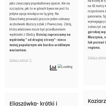
na której w 
jako zwyczajny popołudniowy spacer. Ale na
na 42 metry 
szczęście, jak to w górach bywa nie jest to
rozpościera 
jedyna opcja wiodąca na tą górę. Na
panorama. Sp
Eliaszówkę prowadzi jeszcze jeden ciekawy
wymagający i
aczkolwiek dłuższy szlak z Piwnicznej- Zdrój,
zobaczyć zac
który właściwie może być przedłużeniem
górskiej w
wędrówki z Obidzy.
Dzisiaj zapraszamy na
Muszynie, 
wędrówkę ” od drugiej strony”- nieco
lub poznać 
mniej popularnym ale bardzo urokliwym
regionu.
wariantem.
Zobacz więce
Zobacz więcej
Koziar
Eliaszówka- krótki i