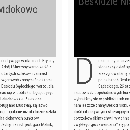
Beskidzie N
widokowo
D
rzebywając w okolicach Krynicy
ość ciepły, a raczej
Zdrój i Muszyny warto zejść z
słoneczny dzień sp
utartych szlaków i zamiast
zrezygnowaliśmy 
wędrować znanymi ścieżkami
po szlakach Beski
Beskidu Sądeckiego warto „dla
Sądeckiego. 26 sto
rać się w pobliskie, będące jego
i zapowiedź popołudniowych burz 
 Leluchowskie. Zalesione
wybraliśmy się w pobliski i tak n
górują nad Muszyną, są łatwo
nam jeszcze znany Beskid Niski.
ej popularne niż okoliczne szlaki
dość intensywnym i stresującym 
kilka ciekawych punktów
potrzebowaliśmy chwili wytchnien
Jednym z nich jest góra Malnik,
zwykłego „poszwendania” się po 