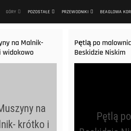
GÓRY
POZOSTAŁE
PRZEWODNIKI
BEAGLOWA KOR
yny na Malnik-
Pętlą po malowni
 i widokowo
Beskidzie Niskim
Muszyny na
Pętlą p
nik- krótko i