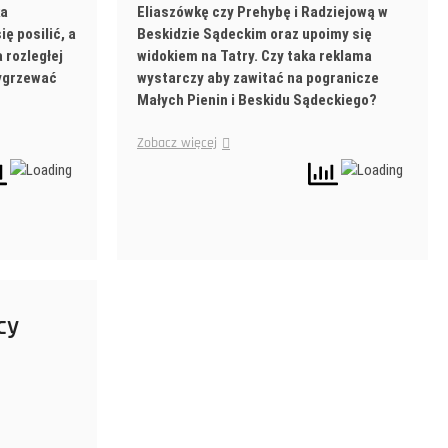
ka
Eliaszówkę czy Prehybę i Radziejową w
ę posilić, a
Beskidzie Sądeckim oraz upoimy się
 rozległej
widokiem na Tatry. Czy taka reklama
wygrzewać
wystarczy aby zawitać na pogranicze
Małych Pienin i Beskidu
Sądeckiego?
Zobacz więcej
cy