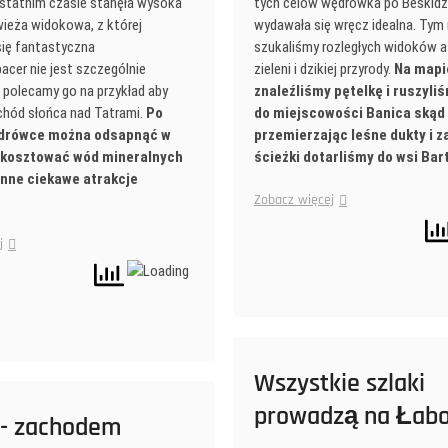
ostatnim czasie stanęła wysoka
tych celów wędrówka po Beskidz
wieża widokowa, z której
wydawała się wręcz idealna. Tym
się fantastyczna
szukaliśmy rozległych widoków a
acer nie jest szczególnie
zieleni i dzikiej przyrody.
Na mapi
 polecamy go na przykład aby
znaleźliśmy pętelkę i ruszyli
hód słońca nad Tatrami.
Po
do miejscowości Banica skąd
ędrówce można odsapnąć w
przemierzając leśne dukty i z
skosztować wód mineralnych
ścieżki dotarliśmy do wsi Bar
inne ciekawe atrakcje
Zobacz więcej
j
Wszystkie szlaki
prowadzą na Łab
z- zachodem