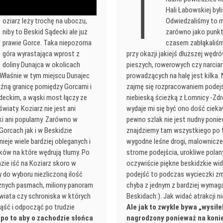
T
Hali Łabowskiej by
oziarz leży trochę na uboczu,
Odwiedzaliśmy to m
niby to Beskid Sądecki ale już
zarówno jako punkt
prawie Gorce. Taka niepozorna
czasem zabłąkaliśm
góra wyrastająca wprost z
przy okazji jakiejś dłuższej wędr
doliny Dunajca w okolicach
pieszych, rowerowych czy narciar
Właśnie w tym miejscu Dunajec
prowadzących na halę jest kilka.
źną granicę pomiędzy Gorcami i
zajmę się rozpracowaniem podej
eckim, a wąski most łączy ze
niebieską ścieżką z Łomnicy -Zdr
wiaty. Koziarz nie jest ani
wydaje mi się być ono dość ciek
i ani popularny. Zarówno w
pewno szlak nie jest nudny poni
Gorcach jak i w Beskidzie
znajdziemy tam wszystkiego po 
ieje wiele bardziej obleganych i
wygodne leśne drogi, malownicze
ków na które wędrują tłumy. Po
strome podejścia, urokliwe polany
zie iść na Koziarz skoro w
oczywiście piękne beskidzkie wid
 do wyboru niezliczoną ilość
podejść to podczas wycieczki zm
żnych pasmach, miliony panoram
chyba z jednym z bardziej wymag
świata czy schroniska w których
Beskidach:). Jak widać atrakcji ni
ąść i odpocząć po trudzie
Ale jak to zwykle bywa „wysiłe
 po to aby o zachodzie słońca
nagrodzony ponieważ na koni