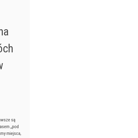
na
óch
w
zawsze są
zasem „pod
my miejsca,