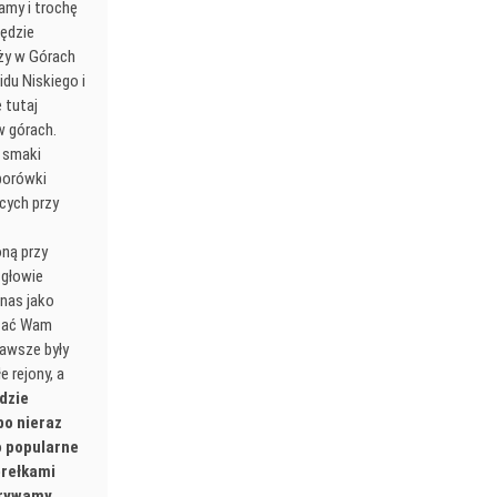
amy i trochę
będzie
eży w Górach
du Niskiego i
 tutaj
w górach.
w smaki
 borówki
cych przy
oną przy
 głowie
 nas jako
azać Wam
Zawsze były
e rejony, a
dzie
bo nieraz
o popularne
erełkami
krywamy