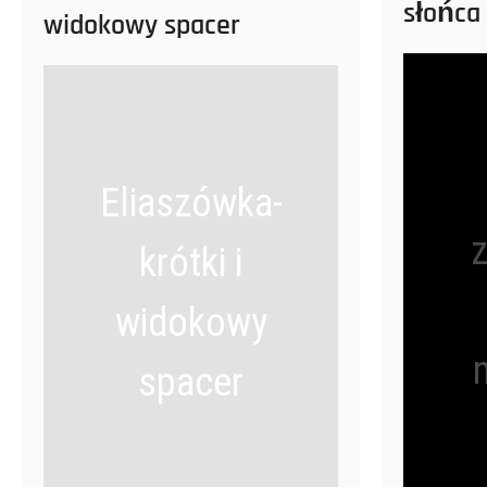
słońca
widokowy spacer
Eliaszówka-
krótki i
widokowy
spacer