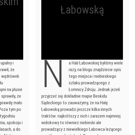
iskim
Łabowską
N
 upalny i
a Hali Łabowskiej byliśmy wiele
rawił, że
razy, na blogu znajdziecie opis
z wędrówek
tego miejsca i niebieskiego
du
szlaku prowadzącego z
pni na plusie
Łomnicy Zdroju. Jednak jeżeli
sprawiły, że
przyjrzeć się dokładnie mapie Beskidu
a prawdę mało
Sądeckiego to zauważymy, że na Halę
 Poza tym po
Łabowską prowadzi jeszcze kilka innych
tygodniu
traktów: najkrótszy z nich i zarazem najmniej
ia, spokoju i
widokowy to również niebieski ale
lasach, a do
prowadzący z niewielkiego Łabowca leżącego