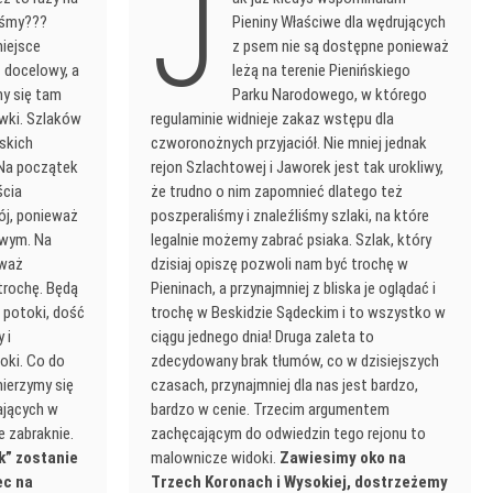
J
liśmy???
Pieniny Właściwe dla wędrujących
iejsce
z psem nie są dostępne ponieważ
 docelowy, a
leżą na terenie Pienińskiego
y się tam
Parku Narodowego, w którego
ówki. Szlaków
regulaminie widnieje zakaz wstępu dla
skich
czworonożnych przyjaciół. Nie mniej jednak
 Na początek
rejon Szlachtowej i Jaworek jest tak urokliwy,
ścia
że trudno o nim zapomnieć dlatego też
ój, ponieważ
poszperaliśmy i znaleźliśmy szlaki, na które
awym. Na
legalnie możemy zabrać psiaka. Szlak, który
eważ
dzisiaj opiszę pozwoli nam być trochę w
trochę. Będą
Pieninach, a przynajmniej z bliska je oglądać i
 potoki, dość
trochę w Beskidzie Sądeckim i to wszystko w
 i
ciągu jednego dnia! Druga zaleta to
oki. Co do
zdecydowany brak tłumów, co w dzisiejszych
ierzymy się
czasach, przynajmniej dla nas jest bardzo,
ających w
bardzo w cenie. Trzecim argumentem
e zabraknie.
zachęcającym do odwiedzin tego rejonu to
k” zostanie
malownicze widoki.
Zawiesimy oko na
ec na
Trzech Koronach i Wysokiej, dostrzeżemy