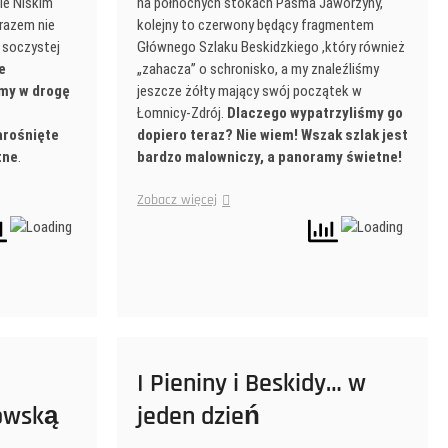
ie Niskim
na północnych stokach Pasma Jaworzyny,
 razem nie
kolejny to czerwony będący fragmentem
 soczystej
Głównego Szlaku Beskidzkiego ,który również
e
„zahacza” o schronisko, a my znaleźliśmy
śmy w drogę
jeszcze żółty mający swój początek w
Łomnicy-Zdrój.
Dlaczego wypatrzyliśmy go
arośnięte
dopiero teraz? Nie wiem! Wszak szlak jest
tne
.
bardzo malowniczy, a panoramy świetne!
Zobacz więcej
I Pieniny i Beskidy… w
owską
jeden dzień