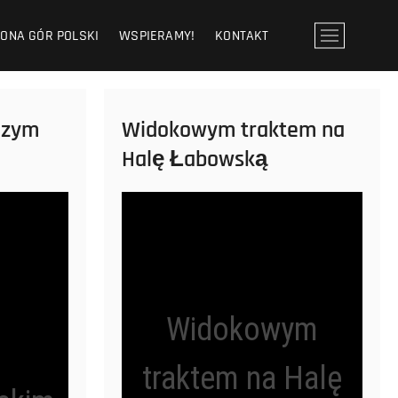
ONA GÓR POLSKI
WSPIERAMY!
KONTAKT
P
r
z
y
c
czym
Widokowym traktem na
i
s
Halę Łabowską
k
m
e
n
u
Widokowym
o
traktem na Halę