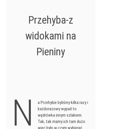
Przehyba-z
widokami na
Pieniny
N
a Przehybie byliśmy kilka razy i
każdorazowy wypad to
wędrówka innym szlakiem.
Tak, tak mamy ich tam dużo
więc było w czym wybierać.