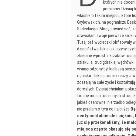
których nie doceni
pomijamy. Dzisiaj 
właśnie o takim miejscu, które l
Grybowskich, na pograniczu Beski
Sądeckiego. Mogę powiedzieć, że
stawiałam swoje pierwsze kroki 
Tutaj też wycieczki obfitowały 
dzieciństwa takie jak jeżyny czy
zbierane wprost z krzaków rosną
szlaku, a trud górskiej wędrówki
wynagrodzony był kiełbasą piecz
ognisku. Takie proste rzeczy, a w
zostają na całe życie i kształtują
dorosłych. Dzisiaj chciałam pok
trochę moich rodzinnych stron. 
jakieś czarowne, nierzadko odległ
nie pisałam o tym co najbliżej.
Bę
sentymentalnie ale i pięknie, 
już się przekonaliśmy, że mał
miejsca często okazują się p
czekającymi na odkrycie. Od