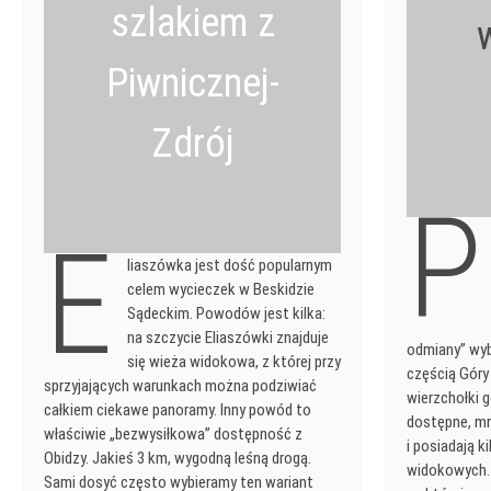
szlakiem z
Piwnicznej-
Zdrój
P
E
liaszówka jest dość popularnym
celem wycieczek w Beskidzie
Sądeckim. Powodów jest kilka:
na szczycie Eliaszówki znajduje
odmiany” wyb
się wieża widokowa, z której przy
częścią Góry
sprzyjających warunkach można podziwiać
wierzchołki 
całkiem ciekawe panoramy. Inny powód to
dostępne, mni
właściwie „bezwysiłkowa” dostępność z
i posiadają 
Obidzy. Jakieś 3 km, wygodną leśną drogą.
widokowych. 
Sami dosyć często wybieramy ten wariant