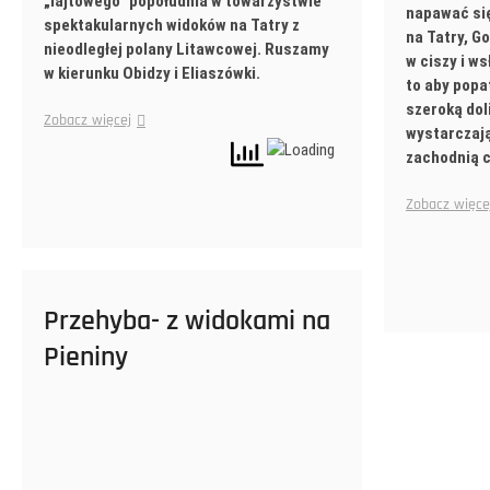
„lajtowego” popołudnia w towarzystwie
napawać si
spektakularnych widoków na Tatry z
na Tatry, Go
nieodległej polany Litawcowej. Ruszamy
w ciszy i ws
w kierunku Obidzy i Eliaszówki.
to aby popa
szeroką dol
Zobacz więcej
wystarczają
zachodnią 
Zobacz więce
Przehyba- z widokami na
Pieniny