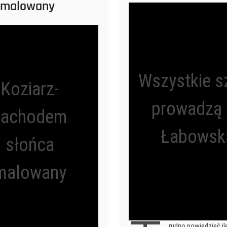
 malowany
Wszystkie sz
Koziarz-
prowadzą 
zachodem
Łabowsk
słońca
malowany
rudno powiedzieć il