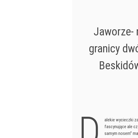
Jaworze- 
granicy dw
Beskidó
D
alekie wycieczki 
fascynujące ale c
samym nosem” ma