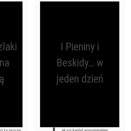
laki
I Pieniny i
na
Beskidy… w
ą
jeden dzień
eż to razy na
ak już kiedyś wspominałam