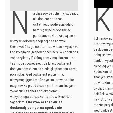
K
N
a Eliaszówce byliśmy już 3 razy
ale dopiero podczas
ostatniego podejścia udało
nam się w pełni podziwiać
panoramę roztaczającą się z
Tylmanowej. 
wieży widokowej stojącej na szczycie.
stanowi wyra
Ciekawość tego co stamtąd widać zwyciężyła
Beskidem Sąd
i po kolejnych „niepowodzeniach” w końcu coś
sobą te dwa ś
zobaczyliśmy. Byliśmy tam zimą i latem stąd
bardzo wysok
też mogę powiedzieć , że Eliaszówka jest
nieodległych 
dobrym pomysłem na niedługi spacer na każdą
Sądeckim istn
porę roku. Wędrówka jest przyjemna,
znanych szla
niewymagająca i może być traktowana jako
co w takim ra
rozgrzewka przed dłuższymi trasami lub jako
okolicy mamy
zwiastun i zachęta do eksploracji
ścieżek w ró
wszystkiego co czeka na nas w Beskidzie
na 4 strony 
Sądeckim.
Eliaszówka to również
można przysi
doskonały pomysł na spędzenie
wędrówki?
A