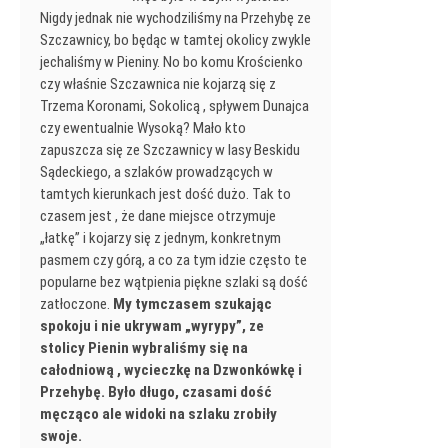
Nigdy jednak nie wychodziliśmy na Przehybę ze
Szczawnicy, bo będąc w tamtej okolicy zwykle
jechaliśmy w Pieniny. No bo komu Krościenko
czy właśnie Szczawnica nie kojarzą się z
Trzema Koronami, Sokolicą , spływem Dunajca
czy ewentualnie Wysoką? Mało kto
zapuszcza się ze Szczawnicy w lasy Beskidu
Sądeckiego, a szlaków prowadzących w
tamtych kierunkach jest dość dużo. Tak to
czasem jest , że dane miejsce otrzymuje
„łatkę” i kojarzy się z jednym, konkretnym
pasmem czy górą, a co za tym idzie często te
popularne bez wątpienia piękne szlaki są dość
zatłoczone.
My tymczasem szukając
spokoju i nie ukrywam „wyrypy”, ze
stolicy Pienin wybraliśmy się na
całodniową , wycieczkę na Dzwonkówkę i
Przehybę. Było długo, czasami dość
męcząco ale widoki na szlaku zrobiły
swoje.