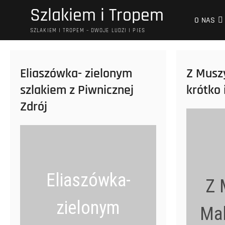
Przejdź
Szlakiem i Tropem
do
O NAS
treści
SZLAKIEM I TROPEM – DWOJE LUDZI I PIES
Eliaszówka- zielonym
Z Musz
szlakiem z Piwnicznej
krótko
Zdrój
Eliaszówka-
Z 
zielonym
Mal