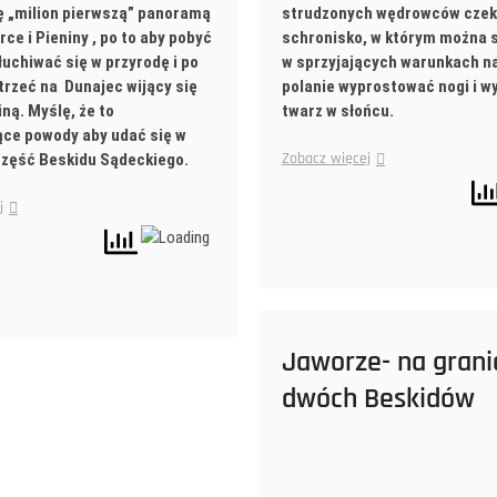
ę „milion pierwszą” panoramą
strudzonych wędrowców cze
rce i Pieniny , po to aby pobyć
schronisko, w którym można si
łuchiwać się w przyrodę i po
w sprzyjających warunkach na
trzeć na Dunajec wijący się
polanie wyprostować nogi i 
iną. Myślę, że to
twarz w słońcu.
ce powody aby udać się w
Zobacz więcej
część Beskidu Sądeckiego.
j
Jaworze- na grani
dwóch Beskidów