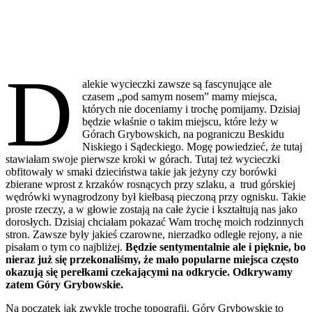
D
alekie wycieczki zawsze są fascynujące ale
czasem „pod samym nosem” mamy miejsca,
których nie doceniamy i trochę pomijamy. Dzisiaj
będzie właśnie o takim miejscu, które leży w
Górach Grybowskich, na pograniczu Beskidu
Niskiego i Sądeckiego. Mogę powiedzieć, że tutaj
stawiałam swoje pierwsze kroki w górach. Tutaj też wycieczki
obfitowały w smaki dzieciństwa takie jak jeżyny czy borówki
zbierane wprost z krzaków rosnących przy szlaku, a trud górskiej
wędrówki wynagrodzony był kiełbasą pieczoną przy ognisku. Takie
proste rzeczy, a w głowie zostają na całe życie i kształtują nas jako
dorosłych. Dzisiaj chciałam pokazać Wam trochę moich rodzinnych
stron. Zawsze były jakieś czarowne, nierzadko odległe rejony, a nie
pisałam o tym co najbliżej.
Będzie sentymentalnie ale i pięknie, bo
nieraz już się przekonaliśmy, że mało popularne miejsca często
okazują się perełkami czekającymi na odkrycie. Odkrywamy
zatem Góry Grybowskie.
Na początek jak zwykle trochę topografii. Góry Grybowskie to