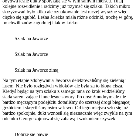
obydwa leśne dukty spotykają się w tym samym miejscu. Tutaj
kolejne rozwidlenie i radzimy już trzymać się szlaku. Takich mikro
skrzyżowań było kilka ale oznakowanie jest raczej wyraźne więc
ciężko się zgubić. Leśna ścieżka miała różne odcinki, trochę w górę,
po chwili znów łagodniej i tak w kółko.
Szlak na Jaworze
Szlak na Jaworze
Szlak na Jaworze zimą
Na tym etapie zdobywania Jaworza delektowaliśmy się zielenią i
lasem. Nie było rozległych widoków ale była za to błoga cisza.
Kiedyś będąc na tym szlaku z samego rana co krok widzieliśmy
stada saren, zające i inne leśne stwory. Po dość żmudnym ale nie
bardzo męczącym podejściu dotarliśmy do szerszej drogi biegnącej
grzbietem i skręciliśmy ostro w lewo. Od tego miejsca szło się już
bardzo spokojnie, dukt wznosił się nieznacznie więc zwykle na tym
odcinku George zajmował się zabawą i szukaniem szyszek.
Dobrze się bawię