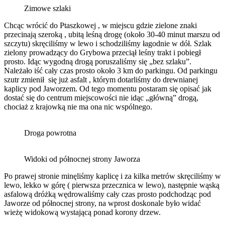
Zimowe szlaki
Chcąc wrócić do Ptaszkowej , w miejscu gdzie zielone znaki
przecinają szeroką , ubitą leśną drogę (około 30-40 minut marszu od
szczytu) skręciliśmy w lewo i schodziliśmy łagodnie w dół. Szlak
zielony prowadzący do Grybowa przeciął leśny trakt i pobiegł
prosto. Idąc wygodną drogą poruszaliśmy się „bez szlaku”.
Należało iść cały czas prosto około 3 km do parkingu. Od parkingu
szutr zmienił się już asfalt , którym dotarliśmy do drewnianej
kaplicy pod Jaworzem. Od tego momentu postaram się opisać jak
dostać się do centrum miejscowości nie idąc „główną” drogą,
chociaż z krajowką nie ma ona nic wspólnego.
Droga powrotna
Widoki od północnej strony Jaworza
Po prawej stronie minęliśmy kaplicę i za kilka metrów skręciliśmy w
lewo, lekko w górę ( pierwsza przecznica w lewo), następnie wąską
asfalową dróżką wędrowaliśmy cały czas prosto podchodząc pod
Jaworze od północnej strony, na wprost doskonale było widać
wieżę widokową wystającą ponad korony drzew.