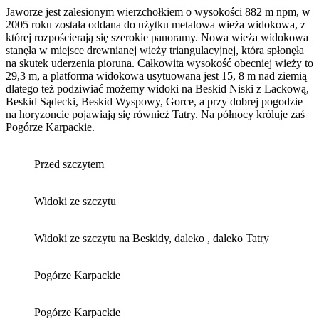
Jaworze jest zalesionym wierzchołkiem o wysokości 882 m npm, w
2005 roku została oddana do użytku metalowa wieża widokowa, z
której rozpościerają się szerokie panoramy. Nowa wieża widokowa
stanęła w miejsce drewnianej wieży triangulacyjnej, która spłonęła
na skutek uderzenia pioruna. Całkowita wysokość obecniej wieży to
29,3 m, a platforma widokowa usytuowana jest 15, 8 m nad ziemią
dlatego też podziwiać możemy widoki na Beskid Niski z Lackową,
Beskid Sądecki, Beskid Wyspowy, Gorce, a przy dobrej pogodzie
na horyzoncie pojawiają się również Tatry. Na północy króluje zaś
Pogórze Karpackie.
Przed szczytem
Widoki ze szczytu
Widoki ze szczytu na Beskidy, daleko , daleko Tatry
Pogórze Karpackie
Pogórze Karpackie