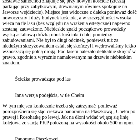
zostawić samochód znajduje się przy nowym kościele (zresztą
parkując przy zabytkowym, drewnianym również spokojnie na
Jaworze wejdziecie). Miejsce jest widoczne z daleka ponieważ dość
nowoczesny i duży budynek kościoła, a w szczególności wysoka
wieża na tle lasu (bez względu na wrażenia estetyczne) napewno
zostaną zauważone. Niebieskie znaki początkowo prowadziły
wąską asfaltową dróżką obok kościoła i dalej pomiędzy
zabudowaniami. Nie był to długi odcinek, ponieważ tuż za
niedużym skrzyżowaniem asfalt się skończył i wędrowaliśmy lekko
wznoszącą się polną drogą. Pod lasem należało delikatnie skręcić w
prawo, zgodnie z wyraźnie namalowanym na drzewie niebieskim
znakiem.
Ścieżka prowadząca pod las
Inna wersja podejścia, w tle Chełm
W tym miejscu koniecznie trzeba się zatrzymać ponieważ
porozpościera się stąd ciekawa panorama na Ptaszkową , Chełm po
prawej i Rosohatkę po lewej. Jak na dłoni widać wijącą się linię
kolejową ze stacją PKP położoną na wysokości około 500 m npm.
Panorama Ptaszkowej