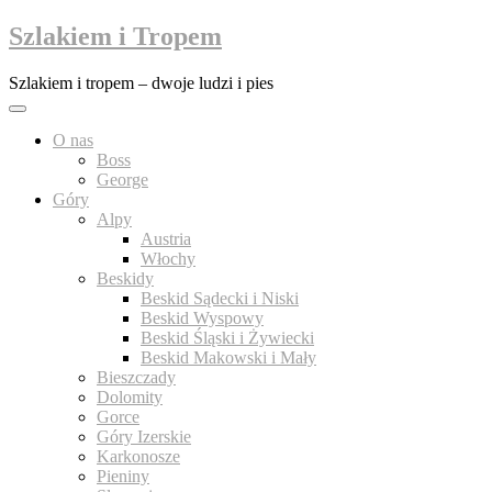
Przejdź
Szlakiem i Tropem
do
treści
Szlakiem i tropem – dwoje ludzi i pies
O nas
Boss
George
Góry
Alpy
Austria
Włochy
Beskidy
Beskid Sądecki i Niski
Beskid Wyspowy
Beskid Śląski i Żywiecki
Beskid Makowski i Mały
Bieszczady
Dolomity
Gorce
Góry Izerskie
Karkonosze
Pieniny