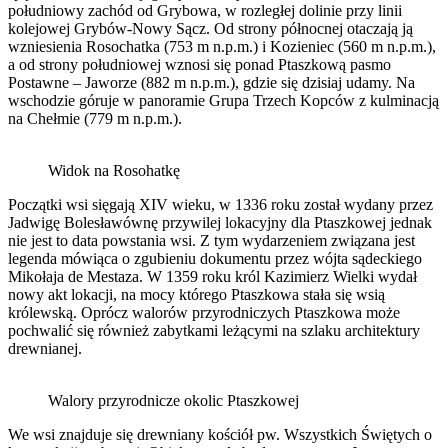
południowy zachód od Grybowa, w rozległej dolinie przy linii
kolejowej Grybów-Nowy Sącz. Od strony północnej otaczają ją
wzniesienia Rosochatka (753 m n.p.m.) i Kozieniec (560 m n.p.m.),
a od strony południowej wznosi się ponad Ptaszkową pasmo
Postawne – Jaworze (882 m n.p.m.), gdzie się dzisiaj udamy. Na
wschodzie góruje w panoramie Grupa Trzech Kopców z kulminacją
na Chełmie (779 m n.p.m.).
Widok na Rosohatkę
Początki wsi sięgają XIV wieku, w 1336 roku został wydany przez
Jadwigę Bolesławównę przywilej lokacyjny dla Ptaszkowej jednak
nie jest to data powstania wsi. Z tym wydarzeniem związana jest
legenda mówiąca o zgubieniu dokumentu przez wójta sądeckiego
Mikołaja de Mestaza. W 1359 roku król Kazimierz Wielki wydał
nowy akt lokacji, na mocy którego Ptaszkowa stała się wsią
królewską. Oprócz walorów przyrodniczych Ptaszkowa może
pochwalić się również zabytkami leżącymi na szlaku architektury
drewnianej.
Walory przyrodnicze okolic Ptaszkowej
We wsi znajduje się drewniany kościół pw. Wszystkich Świętych o