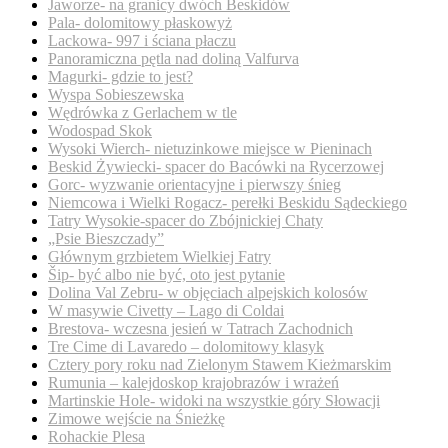
Jaworze- na granicy dwóch Beskidów
Pala- dolomitowy płaskowyż
Lackowa- 997 i ściana płaczu
Panoramiczna pętla nad doliną Valfurva
Magurki- gdzie to jest?
Wyspa Sobieszewska
Wędrówka z Gerlachem w tle
Wodospad Skok
Wysoki Wierch- nietuzinkowe miejsce w Pieninach
Beskid Żywiecki- spacer do Bacówki na Rycerzowej
Gorc- wyzwanie orientacyjne i pierwszy śnieg
Niemcowa i Wielki Rogacz- perełki Beskidu Sądeckiego
Tatry Wysokie-spacer do Zbójnickiej Chaty
„Psie Bieszczady”
Głównym grzbietem Wielkiej Fatry
Šip- być albo nie być, oto jest pytanie
Dolina Val Zebru- w objęciach alpejskich kolosów
W masywie Civetty – Lago di Coldai
Brestova- wczesna jesień w Tatrach Zachodnich
Tre Cime di Lavaredo – dolomitowy klasyk
Cztery pory roku nad Zielonym Stawem Kieżmarskim
Rumunia – kalejdoskop krajobrazów i wrażeń
Martinskie Hole- widoki na wszystkie góry Słowacji
Zimowe wejście na Śnieżkę
Rohackie Plesa