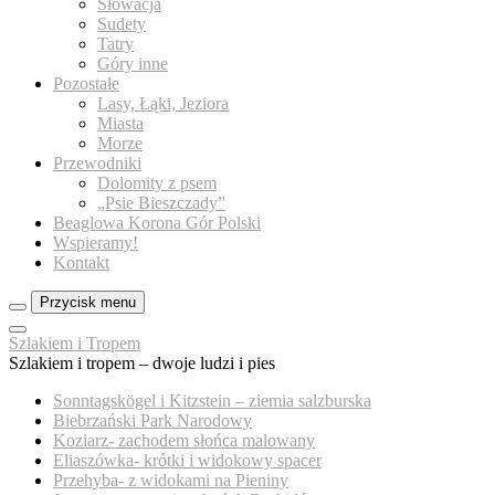
Słowacja
Sudety
Tatry
Góry inne
Pozostałe
Lasy, Łąki, Jeziora
Miasta
Morze
Przewodniki
Dolomity z psem
„Psie Bieszczady”
Beaglowa Korona Gór Polski
Wspieramy!
Kontakt
Przycisk menu
Zamknij
Szlakiem i Tropem
menu
Szlakiem i tropem – dwoje ludzi i pies
panelu
Sonntagskögel i Kitzstein – ziemia salzburska
Biebrzański Park Narodowy
Koziarz- zachodem słońca malowany
Eliaszówka- krótki i widokowy spacer
Przehyba- z widokami na Pieniny