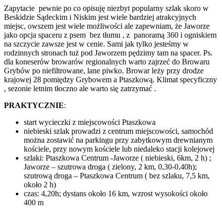
Zapytacie pewnie po co opisuję niezbyt popularny szlak skoro w
Beskidzie Sądeckim i Niskim jest wiele bardziej atrakcyjnych
miejsc, owszem jest wiele możliwości ale zapewniam, że Jaworze
jako opcja spaceru z psem bez tłumu , z panoramą 360 i ogniskiem
na szczycie zawsze jest w cenie. Sami jak tylko jesteśmy w
rodzinnych stronach tuż pod Jaworzem pędzimy tam na spacer. Ps.
dla koneserów browarów regionalnych warto zajrzeć do Browaru
Grybów po niefiltrowane, lane piwko. Browar leży przy drodze
krajowej 28 pomiędzy Grybowem a Ptaszkową. Klimat specyficzny
, sezonie letnim tłoczno ale warto się zatrzymać .
PRAKTYCZNIE
:
start wycieczki z miejscowości Ptaszkowa
niebieski szlak prowadzi z centrum miejscowości, samochód
można zostawić na parkingu przy zabytkowym drewnianym
kościele, przy nowym kościele lub niedaleko stacji kolejowej
szlaki: Ptaszkowa Centrum -Jaworze ( niebieski, 6km, 2 h) ;
Jaworze – szutrowa droga ( zielony, 2 km, 0,30-0,40h);
szutrową droga – Ptaszkowa Centrum ( bez szlaku, 7,5 km,
około 2 h)
czas: 4,20h; dystans około 16 km, wzrost wysokości około
400 m