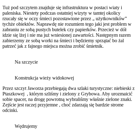
Tuż pod szczytem znajduje się infrastruktura w postaci wiaty i
paleniska. Niestety podczas ostatniej wizyty w tamtej okolicy
rzucały się w oczy śmieci pozostawione przez „ użytkowników”
tychże obiektów. Naprawdę nie rozumiem tego jaki jest problem w
zabraniu ze sobą pustych butelek czy papierków. Przecież w dół
idzie się lżej i nie ma już wniesionej zawartości. Następnym razem
zabierzemy ze sobą worki na śmieci i będziemy sprzątać bo żal
patrzeć jak z fajnego miejsca można zrobić śmietnik.
Na szczycie
Konstrukcja wieży widokowej
Przez szczyt Jaworza przebiegają dwa szlaki turystyczne: niebieski z
Ptaszkowej , którym szliśmy i zielony z Grybowa. Aby urozmaicić
sobie spacer, na drogę powrotną wybraliśmy właśnie zielone znaki.
Zejście jest raczej przyjemne , choć zdarzają się bardzie strome
odcinki.
Wędrujemy