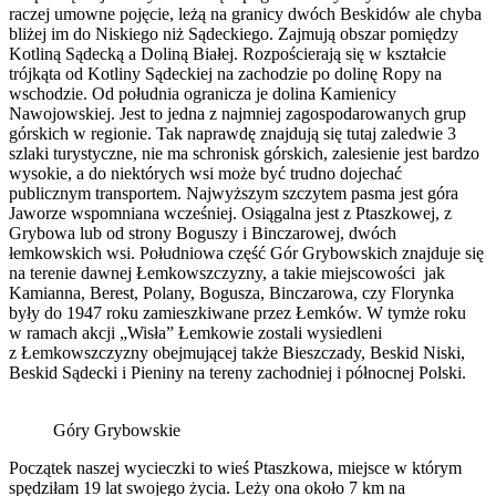
raczej umowne pojęcie, leżą na granicy dwóch Beskidów ale chyba
bliżej im do Niskiego niż Sądeckiego. Zajmują obszar pomiędzy
Kotliną Sądecką a Doliną Białej. Rozpościerają się w kształcie
trójkąta od Kotliny Sądeckiej na zachodzie po dolinę Ropy na
wschodzie. Od południa ogranicza je dolina Kamienicy
Nawojowskiej. Jest to jedna z najmniej zagospodarowanych grup
górskich w regionie. Tak naprawdę znajdują się tutaj zaledwie 3
szlaki turystyczne, nie ma schronisk górskich, zalesienie jest bardzo
wysokie, a do niektórych wsi może być trudno dojechać
publicznym transportem. Najwyższym szczytem pasma jest góra
Jaworze wspomniana wcześniej. Osiągalna jest z Ptaszkowej, z
Grybowa lub od strony Boguszy i Binczarowej, dwóch
łemkowskich wsi. Południowa część Gór Grybowskich znajduje się
na terenie dawnej Łemkowszczyzny, a takie miejscowości jak
Kamianna, Berest, Polany, Bogusza, Binczarowa, czy Florynka
były do 1947 roku zamieszkiwane przez Łemków. W tymże roku
w ramach akcji „Wisła” Łemkowie zostali wysiedleni
z Łemkowszczyzny obejmującej także Bieszczady, Beskid Niski,
Beskid Sądecki i Pieniny na tereny zachodniej i północnej Polski.
Góry Grybowskie
Początek naszej wycieczki to wieś Ptaszkowa, miejsce w którym
spędziłam 19 lat swojego życia. Leży ona około 7 km na