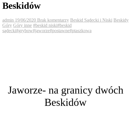
Beskidów
admin
19/06/2020
Brak komentarzy
Beskid Sądecki i Niski
Beskidy
Góry
Góry inne
#beskid niski
#beskid
sądecki
#grybow
#jaworze
#postawne
#ptaszkowa
Jaworze- na granicy dwóch
Beskidów