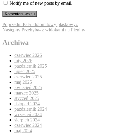
Notify me of new posts by email.
Nawigacja
Poprzedni
Poprzedni
Pala- dolomitowy płaskowyż
Następny
wpis:
Następny
Przehyba- z widokami na Pieniny
wpisu
wpis:
Archiwa
czerwiec 2026
luty 2026
październik 2025
lipiec 2025
czerwiec 2025
maj 2025
kwiecień 2025
marzec 2025
styczeń 2025
listopad 2024
październik 2024
wrzesień 2024
sierpień 2024
czerwiec 2024
maj 2024