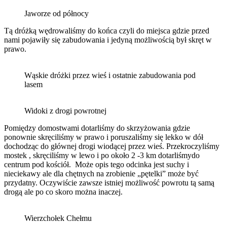
Jaworze od północy
Tą dróżką wędrowaliśmy do końca czyli do miejsca gdzie przed
nami pojawiły się zabudowania i jedyną możliwością był skręt w
prawo.
Wąskie dróżki przez wieś i ostatnie zabudowania pod
lasem
Widoki z drogi powrotnej
Pomiędzy domostwami dotarliśmy do skrzyżowania gdzie
ponownie skręciliśmy w prawo i poruszaliśmy się lekko w dół
dochodząc do głównej drogi wiodącej przez wieś. Przekroczyliśmy
mostek , skręciliśmy w lewo i po około 2 -3 km dotarliśmydo
centrum pod kościół. Może opis tego odcinka jest suchy i
nieciekawy ale dla chętnych na zrobienie „pętelki” może być
przydatny. Oczywiście zawsze istniej możliwość powrotu tą samą
drogą ale po co skoro można inaczej.
Wierzchołek Chełmu