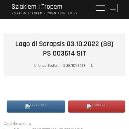
Przejdź
Szlakiem i Tropem
P
do
r
SZLAKIEM I TROPEM – DWOJE LUDZI I PIES
treści
z
y
c
i
Lago di Sorapsis 03.10.2022 (88)
s
PS 003614 SIT
k
m
e
Ignac Sedlak
26/07/2023
n
u
Nawigacja
Opublikowano w