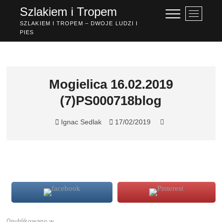
Przejdź
Szlakiem i Tropem
P
do
r
SZLAKIEM I TROPEM – DWOJE LUDZI I
treści
PIES
z
y
c
i
s
Mogielica 16.02.2019
k
(7)PS000718blog
m
e
n
Ignac Sedlak
17/02/2019
u
Opublikowano w