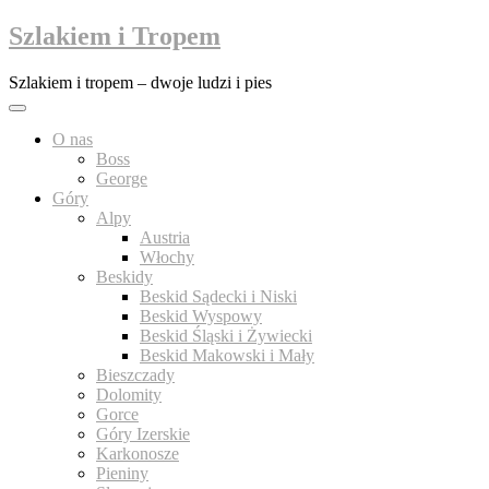
Przejdź
Szlakiem i Tropem
do
treści
Szlakiem i tropem – dwoje ludzi i pies
O nas
Boss
George
Góry
Alpy
Austria
Włochy
Beskidy
Beskid Sądecki i Niski
Beskid Wyspowy
Beskid Śląski i Żywiecki
Beskid Makowski i Mały
Bieszczady
Dolomity
Gorce
Góry Izerskie
Karkonosze
Pieniny