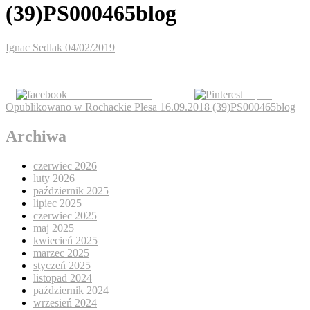
(39)PS000465blog
Ignac Sedlak
04/02/2019
Share on Facebook
Zapisz
Nawigacja
Opublikowano w
Rochackie Plesa 16.09.2018 (39)PS000465blog
wpisu
Archiwa
czerwiec 2026
luty 2026
październik 2025
lipiec 2025
czerwiec 2025
maj 2025
kwiecień 2025
marzec 2025
styczeń 2025
listopad 2024
październik 2024
wrzesień 2024