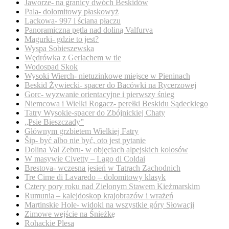
Jaworze- na granicy dwóch Beskidów
Pala- dolomitowy płaskowyż
Lackowa- 997 i ściana płaczu
Panoramiczna pętla nad doliną Valfurva
Magurki- gdzie to jest?
Wyspa Sobieszewska
Wędrówka z Gerlachem w tle
Wodospad Skok
Wysoki Wierch- nietuzinkowe miejsce w Pieninach
Beskid Żywiecki- spacer do Bacówki na Rycerzowej
Gorc- wyzwanie orientacyjne i pierwszy śnieg
Niemcowa i Wielki Rogacz- perełki Beskidu Sądeckiego
Tatry Wysokie-spacer do Zbójnickiej Chaty
„Psie Bieszczady”
Głównym grzbietem Wielkiej Fatry
Šip- być albo nie być, oto jest pytanie
Dolina Val Zebru- w objęciach alpejskich kolosów
W masywie Civetty – Lago di Coldai
Brestova- wczesna jesień w Tatrach Zachodnich
Tre Cime di Lavaredo – dolomitowy klasyk
Cztery pory roku nad Zielonym Stawem Kieżmarskim
Rumunia – kalejdoskop krajobrazów i wrażeń
Martinskie Hole- widoki na wszystkie góry Słowacji
Zimowe wejście na Śnieżkę
Rohackie Plesa