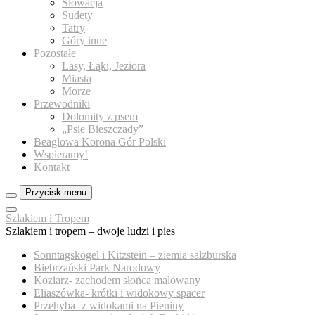
Słowacja
Sudety
Tatry
Góry inne
Pozostałe
Lasy, Łąki, Jeziora
Miasta
Morze
Przewodniki
Dolomity z psem
„Psie Bieszczady”
Beaglowa Korona Gór Polski
Wspieramy!
Kontakt
Przycisk menu
Zamknij
Szlakiem i Tropem
menu
Szlakiem i tropem – dwoje ludzi i pies
panelu
Sonntagskögel i Kitzstein – ziemia salzburska
Biebrzański Park Narodowy
Koziarz- zachodem słońca malowany
Eliaszówka- krótki i widokowy spacer
Przehyba- z widokami na Pieniny