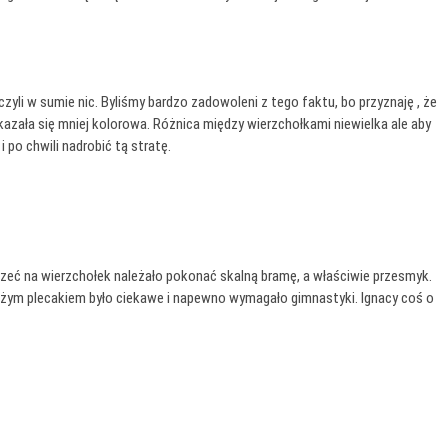
li w sumie nic. Byliśmy bardzo zadowoleni z tego faktu, bo przyznaję , że
kazała się mniej kolorowa. Różnica między wierzchołkami niewielka ale aby
 po chwili nadrobić tą stratę.
zeć na wierzchołek należało pokonać skalną bramę, a właściwie przesmyk.
dużym plecakiem było ciekawe i napewno wymagało gimnastyki. Ignacy coś o