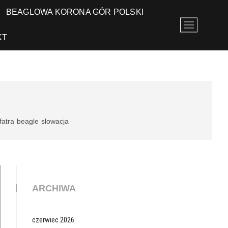
BEAGLOWA KORONA GÓR POLSKI
P
r
KT
z
y
c
i
s
k
m
fatra
beagle
słowacja
e
n
u
ARCHIWA
czerwiec 2026