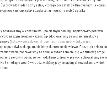
był do gór Choczańskich ( przed 1978r), teraz to część Wielkiej Fatry. Jak
p prowadził jeden żółty szlak, którego poczatek był Kralovanach , a koniec
ji nowy zielony szlak i dzięki temu mogliśmy zrobić pętelkę.
 zostawiliśmy w centrum wsi , na ciasnym parkingu naprzeciwko potravin
miały być naszym drogowskazem. Šip zdobywaliśmy ze wsparciem ekipy z
eżniku (
http://www.szlakiemitropem.com/snieznik-widokow-nie-
dąc naprzeciwko sklepu musieliśmy skierować się w lewo. Początek szlaku to
zabudowania zostawiliśmy za sobą, a asfalt zamienił się w szutrową drogę,
odnie z zielonym oznaczeniem odbiliśmy z drogi w prawo i schowaliśmy się w
. Na tym etapie wędrówki podziwialiśmy jedynie piękny drzewostan , a widoki
 lasu.