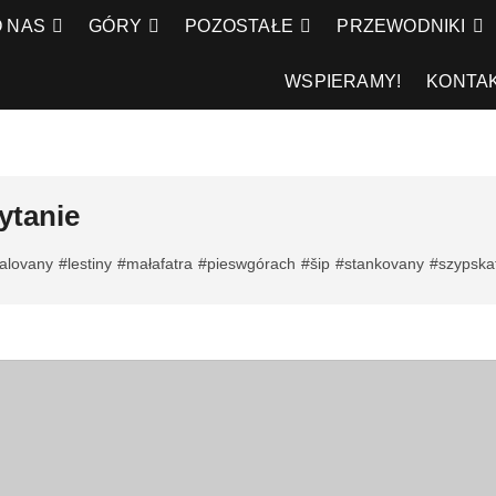
O NAS
GÓRY
POZOSTAŁE
PRZEWODNIKI
WSPIERAMY!
KONTA
pytanie
alovany
#lestiny
#małafatra
#pieswgórach
#šip
#stankovany
#szypska