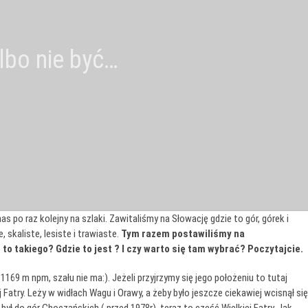
albo nie być…
s po raz kolejny na szlaki. Zawitaliśmy na Słowację gdzie to gór, górek i
skaliste, lesiste i trawiaste.
Tym razem postawiliśmy na
 takiego? Gdzie to jest ? I czy warto się tam wybrać? Poczytajcie.
1169 m npm, szału nie ma:). Jeżeli przyjrzymy się jego położeniu to tutaj
 Fatry. Leży w widłach Wagu i Orawy, a żeby było jeszcze ciekawiej wcisnął się