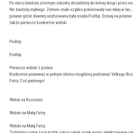
Po nieco bardziej stromym odcinku dotarliśmy do leśnej drogi i przez 
Nic bardziej mylnego. Zielone znaki szybko pokierowały nas dalej w las ,
polanie gdzie dawniej usytuowana była osada Podšip. Dzisiaj na polanie
także pierwsze konkretne widoki.
Podšip
Podšip
Pierwsze widoki z polany
Konkretne ponieważ w pełnym słońcu mogliśmy podziwiać Velkego Rozs
Fatry. Coś pięknego!
Widok na Rozsutec
Widoki na Małą Fatrę
Widoki na Małą Fatrę
Zrobiliśmy sobie tutaj krótki odpoczynek na łyk wody i delektowanie si