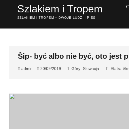
Przejdź
Szlakiem i Tropem
do
treści
SZLAKIEM I TROPEM – DWOJE LUDZI I PIES
Šip- być albo nie być, oto jest 
admin
20/09/2019
Góry
Słowacja
#fatra
#kr