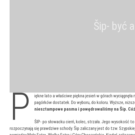
Šip- być 
P
iękne lato a właściwe piękna jesień w górach wyciągnęła na
pagórków dostatek. Do wyboru, do koloru. Wyższe, niższe, 
niesztampowe pasma i powędrowaliśmy na Šip. Cóż to
ŠIP- po słowacku cierń, kolec, strzała. Jego wysokość to 
rozpoczynają się prawdziwe schody. Šip zaliczany jest do tzw. Szypskiej