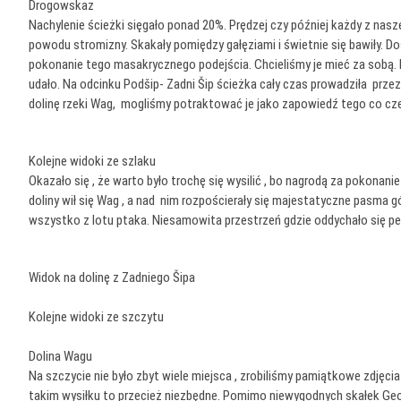
Drogowskaz
Nachylenie ścieżki sięgało ponad 20%. Prędzej czy później każdy z nasze
powodu stromizny. Skakały pomiędzy gałęziami i świetnie się bawiły. D
pokonanie tego masakrycznego podejścia. Chcieliśmy je mieć za sobą. 
udało. Na odcinku Podšip- Zadni Šip ścieżka cały czas prowadziła przez 
dolinę rzeki Wag, mogliśmy potraktować je jako zapowiedź tego co cze
Kolejne widoki ze szlaku
Okazało się , że warto było trochę się wysilić , bo nagrodą za pokonani
doliny wił się Wag , a nad nim rozpościerały się majestatyczne pasma 
wszystko z lotu ptaka. Niesamowita przestrzeń gdzie oddychało się peł
Widok na dolinę z Zadniego Šipa
Kolejne widoki ze szczytu
Dolina Wagu
Na szczycie nie było zbyt wiele miejsca , zrobiliśmy pamiątkowe zdjęcia
takim wysiłku to przecież niezbędne. Pomimo niewygodnych skałek Georg