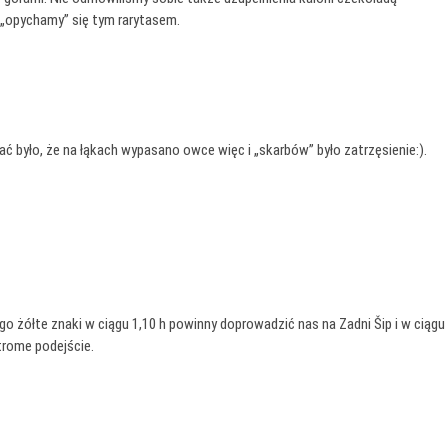
y „opychamy” się tym rarytasem.
ać było, że na łąkach wypasano owce więc i „skarbów” było zatrzęsienie:).
 żółte znaki w ciągu 1,10 h powinny doprowadzić nas na Zadni Šip i w ciągu
trome podejście.