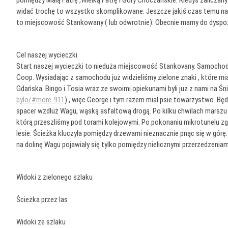
pomiędzy Małą Fatrę ,Wielką Fatrę i Góry Choczańskie. Kiedyś zaliczany 
widać trochę to wszystko skomplikowane. Jeszcze jakiś czas temu na Ši
to miejscowość Stankowany ( lub odwrotnie). Obecnie mamy do dyspozyc
Cel naszej wycieczki
Start naszej wycieczki to nieduża miejscowość Stankovany. Samochody
Coop. Wysiadając z samochodu już widzieliśmy zielone znaki , które 
Gdańska. Bingo i Tosia wraz ze swoimi opiekunami byli już z nami na Śni
bylo/#more-911
) , więc George i tym razem miał psie towarzystwo. Bę
spacer wzdłuż Wagu, wąską asfaltową drogą. Po kilku chwilach marszu 
którą przeszliśmy pod torami kolejowymi. Po pokonaniu mikrotunelu zg
lesie. Ścieżka kluczyła pomiędzy drzewami nieznacznie pnąc się w górę
na dolinę Wagu pojawiały się tylko pomiędzy nielicznymi przerzedzeniami
Widoki z zielonego szlaku
Ścieżka przez las
Widoki ze szlaku