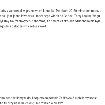
o, którzy wędrowali w przeciwnym kierunku. Po około 20-30 minutach marszu
jsca , jest jedna ławeczka i meeeeega widok na Chocz, Tatry i dolinę Wagu.
 Byliśmy tak zachwyceni panoramą, że nawet czekolada Studencka nie była
zego dnia osłodziliśmy sobie żywot.
ko schodziliśmy w dół i dopiero na polanie Zaškovské zrobiliśmy sobie
to tu przysiąść na chwilę i nie myśleć o niczym.