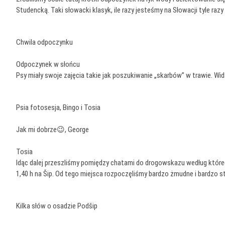
Studencką. Taki słowacki klasyk, ile razy jesteśmy na Słowacji tyle raz
Chwila odpoczynku
Odpoczynek w słońcu
Psy miały swoje zajęcia takie jak poszukiwanie „skarbów” w trawie. Wid
Psia fotosesja, Bingo i Tosia
Jak mi dobrze😉, George
Tosia
Idąc dalej przeszliśmy pomiędzy chatami do drogowskazu według którego
1,40 h na Šip. Od tego miejsca rozpoczęliśmy bardzo żmudne i bardzo s
Kilka słów o osadzie Podšip