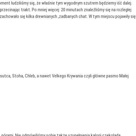
moment łudziliśmy się, że właśnie tym wygodnym szutrem będziemy iść dalej.
 przecinając trakt. Po mniej więcej 20 minutach znaleźliśmy się na rozległej
 zachowało się kilka drewnianych ,zadbanych chat. W tym miejscu pojawiły się
utca, Stoha, Chleb, a nawet Velkego Krywania czyli główne pasmo Małej
ę górami. Nie odmówiliśmy sobie także uzupełnienia kalorii czekoladą