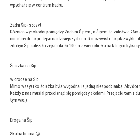
wpychał się w centrum kadru.
Zadni Šip- szczyt
Różnica wysokości pomiędzy Zadnim Šipem , a Šipem to zaledwie 26m czy
mieliśmy dość podejść na dzisiejszy dzień. Rzeczywistość jak zwykle o
zdobyć Šip należało zejść około 100 m z wierzchołka na którym byliśmy i
Ścieżka na Šip
W drodze na Šip
Mimo wszystko ścieżka była wygodna i z jedną niespodzianką. Aby dotr
Każdy z nas musiał przecisnąć się pomiędzy skałami. Przejście tam z 
tym wie:).
Droga na Šip
Skalna brama 😉