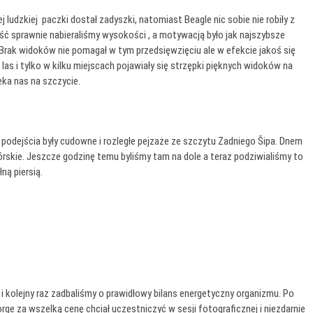
j ludzkiej paczki dostał zadyszki, natomiast Beagle nic sobie nie robiły z
ość sprawnie nabieraliśmy wysokości , a motywacją było jak najszybsze
Brak widoków nie pomagał w tym przedsięwzięciu ale w efekcie jakoś się
las i tylko w kilku miejscach pojawiały się strzępki pięknych widoków na
ka nas na szczycie.
e podejścia były cudowne i rozległe pejzaże ze szczytu Zadniego Šipa. Dnem
górskie. Jeszcze godzinę temu byliśmy tam na dole a teraz podziwialiśmy to
ną piersią.
 i kolejny raz zadbaliśmy o prawidłowy bilans energetyczny organizmu. Po
e za wszelką cenę chciał uczestniczyć w sesji fotograficznej i niezdarnie