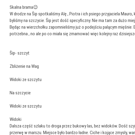
Skalna brama😉
W drodze na Šip spotkaliśmy Alę , Piotra i ich psiego przyjaciela Maur
byliśmy na szczycie. Šip jest dość specyficzny. Nie ma tam za dużo mie
Będąc na wierzchołku zapomnieliśmy już o podejściu palącym mięśnie.
potrzebna , no ale po co miała się zmarnować więc kolejny raz dzisiejs
Šip- szczyt
Zbliżenie na Wag
Widoki ze szczytu
Na szczycie
Widoki ze szczytu
Widoki
Dalsza część szlaku to droga przez bukowy las, bez widoków. Dość szyb
przerwę w marszu. Miejsce było bardzo ładne. Ciche i kojące zmysły, war