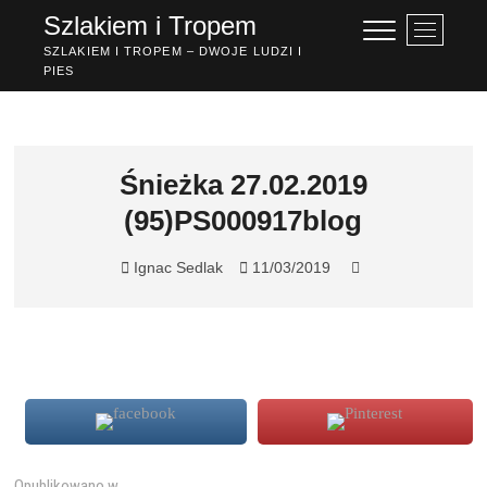
Przejdź
Szlakiem i Tropem
P
do
r
SZLAKIEM I TROPEM – DWOJE LUDZI I
treści
PIES
z
y
c
i
s
Śnieżka 27.02.2019
k
(95)PS000917blog
m
e
n
Ignac Sedlak
11/03/2019
u
Opublikowano w