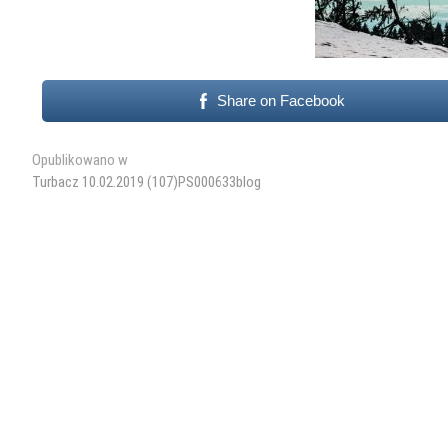
Share on Facebook
Nawigacja
Opublikowano w
Turbacz 10.02.2019 (107)PS000633blog
wpisu