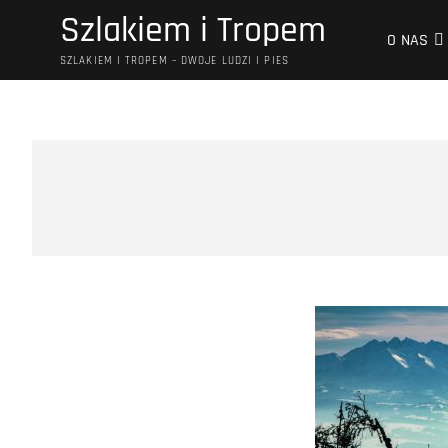
Przejdź
Szlakiem i Tropem
do
O NAS
treści
SZLAKIEM I TROPEM – DWOJE LUDZI I PIES