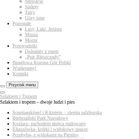
Słowacja
Sudety
Tatry
Góry inne
Pozostałe
Lasy, Łąki, Jeziora
Miasta
Morze
Przewodniki
Dolomity z psem
„Psie Bieszczady”
Beaglowa Korona Gór Polski
Wspieramy!
Kontakt
Przycisk menu
Zamknij
Szlakiem i Tropem
menu
Szlakiem i tropem – dwoje ludzi i pies
panelu
Sonntagskögel i Kitzstein – ziemia salzburska
Biebrzański Park Narodowy
Koziarz- zachodem słońca malowany
Eliaszówka- krótki i widokowy spacer
Przehyba- z widokami na Pieniny