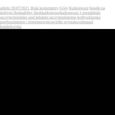
admin
20/07/2021
Brak komentarzy
Góry
Karkonosze
beagle na
dolnym śląsku
dolny śląsk
karkonosze
karkonosze z psem
łabski
szczyt
schronisko pod łabskim szczytem
śnieżne kotły
szklarska
poręba
szlakiem i tropem
szrenica
wielki szyszak
wodospad
kamieńczyka
Śnieżne Kotły z „lotu ptaka”