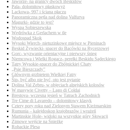
Jaworze- na granicy dwóch Beskidów
Pala- dolomitowy płaskowyż
Lackowa- 997 i ściana płaczu
Panoramiczna pętla nad doliną Valfurva
Magurki- gdzie to jest?
Wyspa Sobieszewska
Wędrówka z Gerlachem w tle
Wodospad Skok
Wysoki Wierch- nietuzinkowe miejsce w Pieninach
Beskid Żywiecki- spacer do Bacówki na Rycerzowej
Gorc- wyzwanie orientacyjne i pierwszy śnieg
Niemcowa i Wielki Rogacz- perełki Beskidu Sądeckiego
Tatry Wysokie-spacer do Zbójnickiej Chaty
„Psie Bieszczady”
Głównym grzbietem Wielkiej Fatry
Šip- być albo nie być, oto jest pytanie
Dolina Val Zebru- w objęciach alpejskich kolosów
W masywie Civetty – Lago di Coldai
Brestova- wczesna jesień w Tatrach Zachodnich
Tre Cime di Lavaredo – dolomitowy klasyk
Cztery pory roku nad Zielonym Stawem Kieżmarskim
Rumunia – kalejdoskop krajobrazów i wrażeń
Martinskie Hole- widoki na wszystkie góry Słowacji
Zimowe wejście na Śnieżkę
Rohackie Plesa