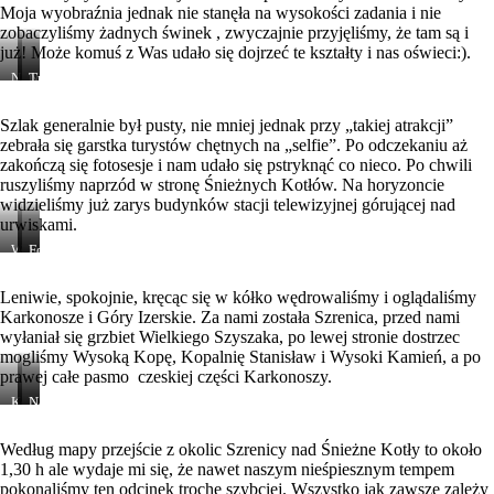
Moja wyobraźnia jednak nie stanęła na wysokości zadania i nie
zobaczyliśmy żadnych świnek , zwyczajnie przyjęliśmy, że tam są i
już! Może komuś z Was udało się dojrzeć te kształty i nas oświeci:).
Na
Nad
Trzy
czerwonym
Halą
Świnki
szlaku
Szrenicką
Szlak generalnie był pusty, nie mniej jednak przy „takiej atrakcji”
zebrała się garstka turystów chętnych na „selfie”. Po odczekaniu aż
zakończą się fotosesje i nam udało się pstryknąć co nieco. Po chwili
ruszyliśmy naprzód w stronę Śnieżnych Kotłów. Na horyzoncie
widzieliśmy już zarys budynków stacji telewizyjnej górującej nad
urwiskami.
W
Szrenica
Formacje
drodze
skalne
Leniwie, spokojnie, kręcąc się w kółko wędrowaliśmy i oglądaliśmy
Karkonosze i Góry Izerskie. Za nami została Szrenica, przed nami
wyłaniał się grzbiet Wielkiego Szyszaka, po lewej stronie dostrzec
mogliśmy Wysoką Kopę, Kopalnię Stanisław i Wysoki Kamień, a po
prawej całe pasmo czeskiej części Karkonoszy.
Kotlina
Karkonosze
Na
Jeleniogórska
zimą
czerwonym
szlaku
Według mapy przejście z okolic Szrenicy nad Śnieżne Kotły to około
1,30 h ale wydaje mi się, że nawet naszym nieśpiesznym tempem
pokonaliśmy ten odcinek trochę szybciej. Wszystko jak zawsze zależy