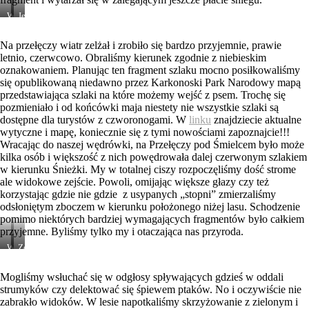
W
Jeszcze
kierunku
trochę
Przełęczy
śniegu
Na przełęczy wiatr zelżał i zrobiło się bardzo przyjemnie, prawie
pod
w
letnio, czerwcowo. Obraliśmy kierunek zgodnie z niebieskim
Śmielcem
czerwcu
oznakowaniem. Planując ten fragment szlaku mocno posiłkowaliśmy
się opublikowaną niedawno przez Karkonoski Park Narodowy mapą
przedstawiająca szlaki na które możemy wejść z psem. Trochę się
pozmieniało i od końcówki maja niestety nie wszystkie szlaki są
dostępne dla turystów z czworonogami. W
linku
znajdziecie aktualne
wytyczne i mapę, koniecznie się z tymi nowościami zapoznajcie!!!
Wracając do naszej wędrówki, na Przełęczy pod Śmielcem było może
kilka osób i większość z nich powędrowała dalej czerwonym szlakiem
w kierunku Śnieżki. My w totalnej ciszy rozpoczęliśmy dość strome
ale widokowe zejście. Powoli, omijając większe głazy czy też
korzystając gdzie nie gdzie z usypanych „stopni” zmierzaliśmy
odsłoniętym zboczem w kierunku położonego niżej lasu. Schodzenie
pomimo niektórych bardziej wymagających fragmentów było całkiem
przyjemne. Byliśmy tylko my i otaczająca nas przyroda.
Widoki!
Zejście
Mogliśmy wsłuchać się w odgłosy spływających gdzieś w oddali
strumyków czy delektować się śpiewem ptaków. No i oczywiście nie
zabrakło widoków. W lesie napotkaliśmy skrzyżowanie z zielonym i