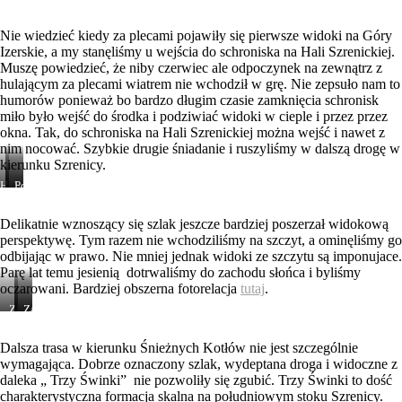
las
z
drogi
Nie wiedzieć kiedy za plecami pojawiły się pierwsze widoki na Góry
na
Izerskie, a my stanęliśmy u wejścia do schroniska na Hali Szrenickiej.
Szrenicę
Muszę powiedzieć, że niby czerwiec ale odpoczynek na zewnątrz z
hulającym za plecami wiatrem nie wchodził w grę. Nie zepsuło nam to
humorów ponieważ bo bardzo długim czasie zamknięcia schronisk
miło było wejść do środka i podziwiać widoki w cieple i przez przez
okna. Tak, do schroniska na Hali Szrenickiej można wejść i nawet z
nim nocować. Szybkie drugie śniadanie i ruszyliśmy w dalszą drogę w
kierunku Szrenicy.
Hala
Schronisko
Podejście
Szrenicka
Delikatnie wznoszący się szlak jeszcze bardziej poszerzał widokową
perspektywę. Tym razem nie wchodziliśmy na szczyt, a ominęliśmy go
odbijając w prawo. Nie mniej jednak widoki ze szczytu są imponujace.
Parę lat temu jesienią dotrwaliśmy do zachodu słońca i byliśmy
oczarowani. Bardziej obszerna fotorelacja
tutaj
.
Zachód
Zachod
Zachód
słońca
słońca
słońca
na
na
na
Dalsza trasa w kierunku Śnieżnych Kotłów nie jest szczególnie
Szrenicy
Szrenicy
Szrenicy
wymagająca. Dobrze oznaczony szlak, wydeptana droga i widoczne z
daleka „ Trzy Świnki” nie pozwoliły się zgubić. Trzy Świnki to dość
charakterystyczna formacja skalna na południowym stoku Szrenicy.