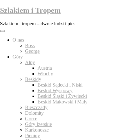
Przejdź
Szlakiem i Tropem
do
treści
Szlakiem i tropem – dwoje ludzi i pies
O nas
Boss
George
Góry
Alpy
Austria
Włochy
Beskidy
Beskid Sądecki i Niski
Beskid Wyspowy
Beskid Śląski i Żywiecki
Beskid Makowski i Mały
Bieszczady
Dolomity
Gorce
Góry Izerskie
Karkonosze
Pieniny