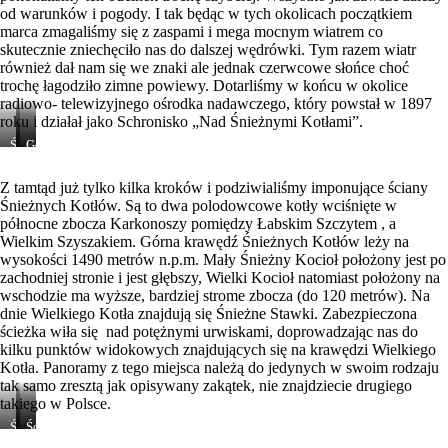
od warunków i pogody. I tak będąc w tych okolicach początkiem
marca zmagaliśmy się z zaspami i mega mocnym wiatrem co
skutecznie zniechęciło nas do dalszej wędrówki. Tym razem wiatr
również dał nam się we znaki ale jednak czerwcowe słońce choć
trochę łagodziło zimne powiewy. Dotarliśmy w końcu w okolice
radiowo- telewizyjnego ośrodka nadawczego, który powstał w 1897
roku i działał jako Schronisko „Nad Śnieżnymi Kotłami”.
Śnieżne
Budynek
Gdzieś
Stawki
ośrodka
na
nadawczego
szlaku
Z tamtąd już tylko kilka kroków i podziwialiśmy imponujące ściany
Śnieżnych Kotłów. Są to dwa polodowcowe kotły wciśnięte w
północne zbocza Karkonoszy pomiędzy Łabskim Szczytem , a
Wielkim Szyszakiem. Górna krawędź Śnieżnych Kotłów leży na
wysokości 1490 metrów n.p.m. Mały Śnieżny Kocioł położony jest po
zachodniej stronie i jest głębszy, Wielki Kocioł natomiast położony na
wschodzie ma wyższe, bardziej strome zbocza (do 120 metrów). Na
dnie Wielkiego Kotła znajdują się Śnieżne Stawki. Zabezpieczona
ścieżka wiła się nad potężnymi urwiskami, doprowadzając nas do
kilku punktów widokowych znajdujących się na krawędzi Wielkiego
Kotła. Panoramy z tego miejsca należą do jedynych w swoim rodzaju
tak samo zresztą jak opisywany zakątek, nie znajdziecie drugiego
takiego w Polsce.
Ściany
Ściany
Ściany
Śnieżnych
Śnieżnych
Śnieżnych