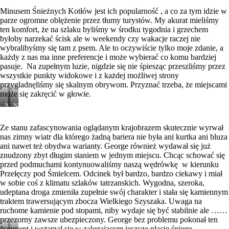
Kotłów
Kotłów
Kotłów
Minusem Śnieżnych Kotłów jest ich popularność , a co za tym idzie w
parze ogromne oblężenie przez tłumy turystów. My akurat mieliśmy
ten komfort, że na szlaku byliśmy w środku tygodnia i grzechem
byłoby narzekać ścisk ale w weekendy czy wakacje raczej nie
wybralibyśmy się tam z psem. Ale to oczywiście tylko moje zdanie, a
każdy z nas ma inne preferencje i może wybierać co komu bardziej
pasuje. Na zupełnym luzie, nigdzie się nie śpiesząc przeszliśmy przez
wszystkie punkty widokowe i z każdej możliwej strony
przygladnęliśmy się skalnym obrywom. Przyznać trzeba, że miejscami
może się zakręcić w głowie.
Nad
Nad
Śnieżnymi
Śnieżnymi
Kotłami
Kotłami
Ze stanu zafascynowania oglądanym krajobrazem skutecznie wyrwał
nas zimny wiatr dla którego żadną bariera nie była ani kurtka ani bluza
ani nawet też obydwa warianty. George również wydawał się już
znudzony zbyt długim staniem w jednym miejscu. Chcąc schować się
przed podmuchami kontynuowaliśmy naszą wędrówkę w kierunku
Przełęczy pod Śmielcem. Odcinek był bardzo, bardzo ciekawy i miał
w sobie coś z klimatu szlaków tatrzanskich. Wygodna, szeroka,
udeptana droga zmieniła zupełnie swój charakter i stała się kamiennym
traktem trawersującym zbocza Wielkiego Szyszaka. Uwaga na
ruchome kamienie pod stopami, niby wydaje się być stabilnie ale ……
przezorny zawsze ubezpieczony. George bez problemu pokonał ten
fragment i wytarzał się w zalegającym jeszcze płacie śniegu.