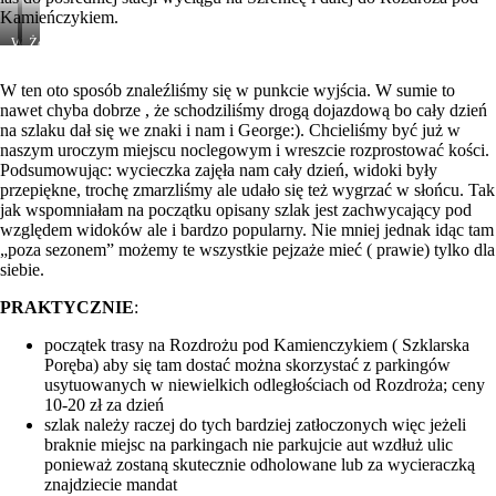
Kamieńczykiem.
Widoki
Żółty
spod
szlak
schroniska
zejściowy
W ten oto sposób znaleźliśmy się w punkcie wyjścia. W sumie to
nawet chyba dobrze , że schodziliśmy drogą dojazdową bo cały dzień
na szlaku dał się we znaki i nam i George:). Chcieliśmy być już w
naszym uroczym miejscu noclegowym i wreszcie rozprostować kości.
Podsumowując: wycieczka zajęła nam cały dzień, widoki były
przepiękne, trochę zmarzliśmy ale udało się też wygrzać w słońcu. Tak
jak wspomniałam na początku opisany szlak jest zachwycający pod
względem widoków ale i bardzo popularny. Nie mniej jednak idąc tam
„poza sezonem” możemy te wszystkie pejzaże mieć ( prawie) tylko dla
siebie.
PRAKTYCZNIE
:
początek trasy na Rozdrożu pod Kamienczykiem ( Szklarska
Poręba) aby się tam dostać można skorzystać z parkingów
usytuowanych w niewielkich odległościach od Rozdroża; ceny
10-20 zł za dzień
szlak należy raczej do tych bardziej zatłoczonych więc jeżeli
braknie miejsc na parkingach nie parkujcie aut wzdłuż ulic
ponieważ zostaną skutecznie odholowane lub za wycieraczką
znajdziecie mandat