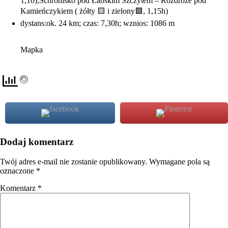
1,10);Schronisko pod Łabskim Szczytem – Rozdroże pod
Kamieńczykiem ( żółty 🟨 i zielony🟩, 1,15h)
dystans:ok. 24 km; czas: 7,30h; wznios: 1086 m
Mapka
Dodaj komentarz
Twój adres e-mail nie zostanie opublikowany.
Wymagane pola są
oznaczone
*
Komentarz
*