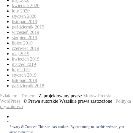
maj 2020
kwiecień 2020
luty 2020
styczeń 2020
listopad 2019
październik 2019
wrzesień 2019
sierpień 2019
lipiec 2019
czerwiec 2019
maj 2019
kwiecień 2019
marzec 2019
luty 2019
styczeń 2019
listopad 2018
październik 2018
Szlakiem i Tropem
| Zaprojektowany przez:
Motyw Freesia
|
WordPress
| © Prawa autorskie Wszelkie prawa zastrzeżone |
Polityka
prywatności
O
nas
Góry
Pozostałe
Privacy & Cookies: This site uses cookies. By continuing to use this website, you
Przewodniki
agree to their use.