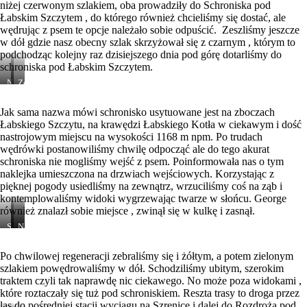
niżej czerwonym szlakiem, oba prowadziły do Schroniska pod
Łabskim Szczytem , do którego również chcieliśmy się dostać, ale
wędrując z psem te opcje należało sobie odpuścić. Zeszliśmy jeszcze
w dół gdzie nasz obecny szlak skrzyżował się z czarnym , którym to
podchodząc kolejny raz dzisiejszego dnia pod górę dotarliśmy do
schroniska pod Łabskim Szczytem.
Na
Zejście
niebieskim
przez
szlaku
las
Jak sama nazwa mówi schronisko usytuowane jest na zboczach
Łabskiego Szczytu, na krawędzi Łabskiego Kotła w ciekawym i dość
nastrojowym miejscu na wysokości 1168 m npm. Po trudach
wędrówki postanowiliśmy chwilę odpocząć ale do tego akurat
schroniska nie mogliśmy wejść z psem. Poinformowała nas o tym
naklejka umieszczona na drzwiach wejściowych. Korzystając z
pięknej pogody usiedliśmy na zewnątrz, wrzuciliśmy coś na ząb i
kontemplowaliśmy widoki wygrzewając twarze w słońcu. George
również znalazł sobie miejsce , zwinął się w kulkę i zasnął.
Schronisko
Na
pod
czarnym
Łabskim
szlaku
Po chwilowej regeneracji zebraliśmy się i żółtym, a potem zielonym
Szczytem
szlakiem powędrowaliśmy w dół. Schodziliśmy ubitym, szerokim
Fragment
szlaku
traktem czyli tak naprawdę nic ciekawego. No może poza widokami ,
które roztaczały się tuż pod schroniskiem. Reszta trasy to droga przez
las do pośredniej stacji wyciągu na Szrenicę i dalej do Rozdroża pod