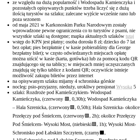
ze względu na dużą popularność i Wodospadu Kamienczyka i
pozostałych opisywanych punktów trzeba liczyć się z dużą
ilością turystów na szlaku; zalecane wyjście wcześnie rano lub
poza sezonem
od maja 2021 w Karkonoskim Parku Narodowym zostały
wprowadzone pewne ograniczenia co to turystów z psami, nie
wszystkie szlaki są dostępne; mapka aktualnych szlaków
tutaj
wstęp do KPN jest płatny; osoba dorosła 8 zł; dziecko do 7 lat
bez opłat; pies bezpłatnie ( w kasie pobieraliśmy dla George
bezpłatny bilet); w często odwiedzanych miejscach opłatę
można uiścić w kasie (karta, gotówka) lub za pomocą kodu QR
znajdującego się na tablicy; w miejscach mniej uczęszczanych
znajdują się tylko tablice z kodami QR; oczywiście istnieje
możliwość zakupu biletów przez internet
na opisywanym szlaku mijamy 4 schroniska górskie
nocleg: psio-przyjazny, nieduży, urokliwy pensjonat
Wysoka
5
szlaki: Rozdroże pod Kamieńczykiem- Wodospad
Kamieńczyka, (czerwony 🟥, 0,30h); Wodospad Kamieńczyka
– Hala Szrenicka, (czerwony🟥, 0,50h); Hala Szrenicka- okolice
Przełęczy pod Śmielcem, (czerwony🟥, 2h); okolice Przełęczy
Pod Śmielcem- Wysoki Most, (niebieski🟦, 1h); Wysoki Most-
Schronisko pod Łabskim Szczytem, (czarny⬛️,