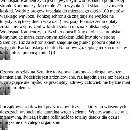
Wodospad Kamienczyka jest najwyższym wodospadem po polskiej
stronie Karkonoszy. Ma około 27 m wysokości i składa się z trzech
kaskad. Wody z progów wpadają do mierzącego około 100 metrów
wąskiego wąwozu. Poniżej schroniska znajduje się wejście na
turystyczną trasę dnem wąwozu ( bez psa). Po uiszczeniu opłaty
zostajemy wyposażeni w kask i śmiało można z bliska oglądać
Wodospad Kamieńczyka. Szybko opuściliśmy okolice schroniska i
kontynuując marsz czerwonym szlakiem udaliśmy się w stronę
Szrenicy. Tuż za schroniskiem znajduje się punkt poboru opłat za
wstęp do Karkonoskiego Parku Narodowego. Opłatę można uiścić w
kasie lub za pomocą kodu QR.
Karkonoski
Karkonoski
Park
Park
Narodowy
Narodowy
Czerwony szlak na Szrenicę to typowa karkonoska droga, wyłożona
kamieniami. Podejście jest zróżnicowane, raz łagodniejsze raz bardziej
wymagające ale myśle, że przeciętny, zdrowy człowiek nie będzie miał
z nim problemu.
W
Wodospad
drodze
Kamieńczyka-
na
wersja
Początkowo szlak wiódł przez malowniczy las, który po wiosennych
Halę
artystyczna
deszczach wybuchł nienaturalną wręcz zielenią. Wpatrywanie się w tą
Szrenicką
intensywną, świeżą i bujną roślinność to totalny detoks dla oczu i
odprężenie dla całego organizmu.
Karkonoski
Widok