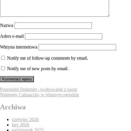
Nazwa
Adres e-mail
Witryna internetowa
Notify me of follow-up comments by email.
Notify me of new posts by email.
Nawigacja
Poprzedni
Poprzedni
Dolomity- wędrowanie z psem
Następny
wpis:
Następny
Catinaccio- w różanym ogrodzie
wpisu
wpis:
Archiwa
czerwiec 2026
luty 2026
październik 2025