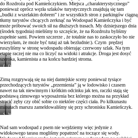
do Rozdroża pod Kamieńczykiem. Miejsca „charakterystycznego”
ponieważ oprócz węzła szlaków turystycznych znajdują się tam
„budki z wszelakim dobrem” i ze wszystkich stron z parkingów ciągną
tłumy turystów chcących zerknąć na Wodospad Kamieńczyka i być
może próbować swoich sił na dłuższych trasach. My dzisiejszego dnia
(środek tygodnia) mieliśmy to szczęście, że na Rozdrożu byliśmy
zupełnie sami. Powiem szczerze , że totalnie nas to zaskoczyło bo nie
wierzyłam, że może być tutaj aż tak bezludnie:). Czym prędzej
ruszyliśmy w stronę wodospadu obierając czerwony szlak. Na tym
etapie raczej nie ma co liczyć na widoki i atrakcje. Droga jest dosyć
szeroka, kamienista a na końcu bardziej stroma.
Do
Droga
Wodospadu
do
Kamieńczyka
Wodospadu
Zimą rozgrywają się na niej dantejskie sceny ponieważ tysiące
Kamieńczyka
przechodzących turystów „przemienia” ją w lodowisko i czasem
nawet na tak niewinnym i krótkim odcinku jak ten, raczki stają się
podstawą zimowego wyposażenia bez którego można na przykład
stracić zęby czy obić sobie co niektóre części ciała. Po kilkunastu
minutach marszu zameldowaliśmy się przy schronisku Kamieńczyk.
Schronisko
Wodospad
Kamieńczyk
Kamieńczyka
Nad sam wodospad z psem nie wejdziemy więc jedynie z
widokowego tarasu mogliśmy popatrzeć na toczące się wody.