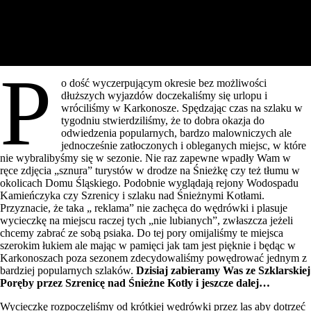
P
o dość wyczerpującym okresie bez możliwości
dłuższych wyjazdów doczekaliśmy się urlopu i
wróciliśmy w Karkonosze. Spędzając czas na szlaku w
tygodniu stwierdziliśmy, że to dobra okazja do
odwiedzenia popularnych, bardzo malowniczych ale
jednocześnie zatłoczonych i obleganych miejsc, w które
nie wybralibyśmy się w sezonie. Nie raz zapewne wpadły Wam w
ręce zdjęcia „sznura” turystów w drodze na Śnieżkę czy też tłumu w
okolicach Domu Śląskiego. Podobnie wyglądają rejony Wodospadu
Kamieńczyka czy Szrenicy i szlaku nad Śnieżnymi Kotłami.
Przyznacie, że taka „ reklama” nie zachęca do wędrówki i plasuje
wycieczkę na miejscu raczej tych „nie lubianych”, zwłaszcza jeżeli
chcemy zabrać ze sobą psiaka. Do tej pory omijaliśmy te miejsca
szerokim łukiem ale mając w pamięci jak tam jest pięknie i będąc w
Karkonoszach poza sezonem zdecydowaliśmy powędrować jednym z
bardziej popularnych szlaków.
Dzisiaj zabieramy Was ze Szklarskiej
Poręby przez Szrenicę nad Śnieżne Kotły i jeszcze dalej…
Wycieczkę rozpoczęliśmy od krótkiej wędrówki przez las aby dotrzeć