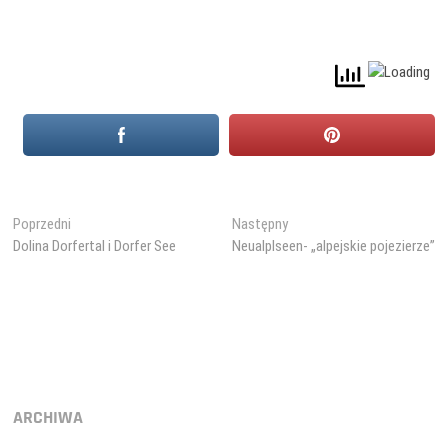
Nawigacja
Poprzedni
Następny
Poprzedni
Następny
wpis:
wpis:
Dolina Dorfertal i Dorfer See
Neualplseen- „alpejskie pojezierze”
wpisu
ARCHIWA