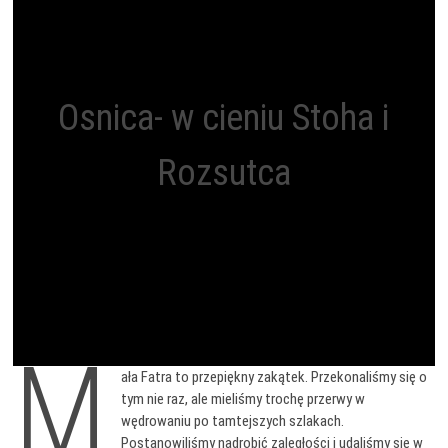
Osnica- w cieniu Stoha i
Rozsutca
M
ała Fatra to przepiękny zakątek. Przekonaliśmy się o
tym nie raz, ale mieliśmy trochę przerwy w
wędrowaniu po tamtejszych szlakach.
Postanowiliśmy nadrobić zaległości i udaliśmy się w