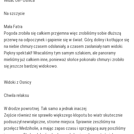
Widać cel- Osnica
Na szczycie
Mała Fatra
Pogoda zrobiła się całkiem przyjemna więc zrobiliśmy sobie dłuższą
przerwę na odpoczynek i gapienie się w świat. Góry, doliny i kotłujące się
na niebie chmury czasem odsłaniały, a czasem zasłaniały nam widoki.
Piękny spektakl! Wracaliśmy tym samym szlakiem, ale panoramy
mieliśmy już całkiem inne, ponieważ słońce pokonało chmury i zrobiło
się jeszcze bardziej widokowo.
Widoki z Osnicy
Chwila relaksu
W drodze powrotnej. Tak samo a jednak inaczej
Zejście również nie sprawiło większego kłopotu bo wiatr skutecznie
podsuszył newralgiczne, strome miejsca. Sprawnie zeszliśmy na
przełęcz Medziholie, a mając zapas czasu i sprzyjającą aurę poszliśmy