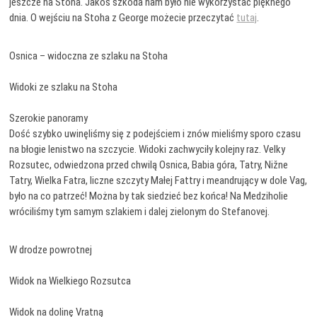
jeszcze na Stoha. Jakoś szkoda nam było nie wykorzystać pięknego
dnia. O wejściu na Stoha z George możecie przeczytać
tutaj
.
Osnica – widoczna ze szlaku na Stoha
Widoki ze szlaku na Stoha
Szerokie panoramy
Dość szybko uwinęliśmy się z podejściem i znów mieliśmy sporo czasu
na błogie lenistwo na szczycie. Widoki zachwyciły kolejny raz. Velky
Rozsutec, odwiedzona przed chwilą Osnica, Babia góra, Tatry, Nižne
Tatry, Wielka Fatra, liczne szczyty Małej Fattry i meandrujący w dole Vag,
było na co patrzeć! Można by tak siedzieć bez końca! Na Medziholie
wróciliśmy tym samym szlakiem i dalej zielonym do Stefanovej.
W drodze powrotnej
Widok na Wielkiego Rozsutca
Widok na dolinę Vratną