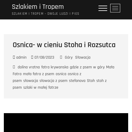
Przejdź
Szlakiem i Tropem
P
do
r
SZLAKIEM I TROPEM – DWOJE LUDZI I PIES
treści
z
y
c
i
Osnica- w cieniu Stoha i Rozsutca
s
k
admin
07/08/2023
Góry
Słowacja
m
e
dolina vratna
fatra krywanska
gdzie z psem w góry
Mała
n
Fatra
mała fatra z psem
osnica
osnica z
u
psem
słowacja
słowacja z psem
stefanova
Stoh
stoh z
psem
szlaki w małej fatrze