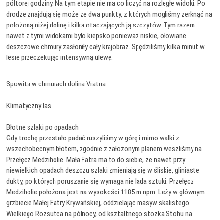
półtorej godziny. Na tym etapie nie ma co liczyć na rozległe widoki. Po
drodze znajdują się może ze dwa punkty, z których mogliśmy zerknąć na
położoną niżej dolinę i kilka otaczających ją szczytów. Tym razem
nawet z tymi widokami było kiepsko ponieważ niskie, ołowiane
deszczowe chmury zasłoniły cały krajobraz. Spędziliśmy kilka minut w
lesie przeczekując intensywną ulewę.
Spowita w chmurach dolina Vratna
Klimatyczny las
Błotne szlaki po opadach
Gdy trochę przestało padać ruszyliśmy w górę i mimo walki z
wszechobecnym błotem, zgodnie z założonym planem weszliśmy na
Przełęcz Medziholie. Mała Fatra ma to do siebie, że nawet przy
niewielkich opadach deszczu szlaki zmieniają się w śliskie, gliniaste
dukty, po których poruszanie się wymaga nie lada sztuki. Przełęcz
Medziholie położona jest na wysokości 1185 m npm. Leży w głównym
grzbiecie Małej Fatry Krywańskiej, oddzielając masyw skalistego
Wielkiego Rozsutca na północy, od kształtnego stożka Stohu na