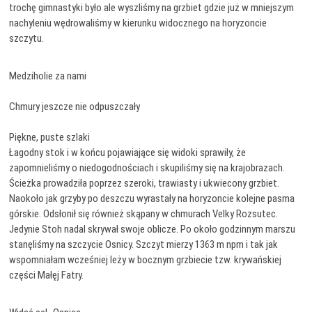
trochę gimnastyki było ale wyszliśmy na grzbiet gdzie już w mniejszym
nachyleniu wędrowaliśmy w kierunku widocznego na horyzoncie
szczytu.
Medziholie za nami
Chmury jeszcze nie odpuszczały
Piękne, puste szlaki
Łagodny stok i w końcu pojawiające się widoki sprawiły, że
zapomnieliśmy o niedogodnościach i skupiliśmy się na krajobrazach.
Ścieżka prowadziła poprzez szeroki, trawiasty i ukwiecony grzbiet.
Naokoło jak grzyby po deszczu wyrastały na horyzoncie kolejne pasma
górskie. Odsłonił się również skąpany w chmurach Velky Rozsutec.
Jedynie Stoh nadal skrywał swoje oblicze. Po około godzinnym marszu
stanęliśmy na szczycie Osnicy. Szczyt mierzy 1363 m npm i tak jak
wspomniałam wcześniej leży w bocznym grzbiecie tzw. krywańskiej
części Małęj Fatry.