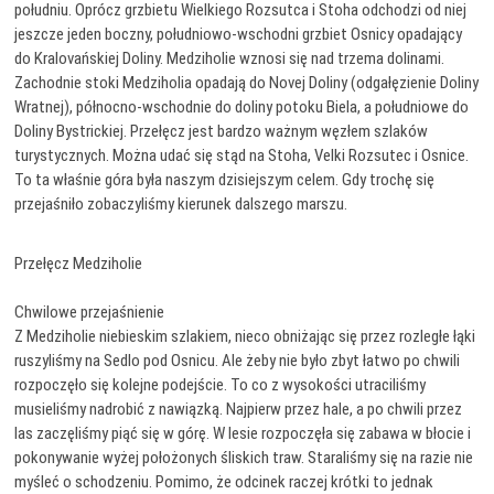
południu. Oprócz grzbietu Wielkiego Rozsutca i Stoha odchodzi od niej
jeszcze jeden boczny, południowo-wschodni grzbiet Osnicy opadający
do Kralovańskiej Doliny. Medziholie wznosi się nad trzema dolinami.
Zachodnie stoki Medziholia opadają do Novej Doliny (odgałęzienie Doliny
Wratnej), północno-wschodnie do doliny potoku Biela, a południowe do
Doliny Bystrickiej. Przełęcz jest bardzo ważnym węzłem szlaków
turystycznych. Można udać się stąd na Stoha, Velki Rozsutec i Osnice.
To ta właśnie góra była naszym dzisiejszym celem. Gdy trochę się
przejaśniło zobaczyliśmy kierunek dalszego marszu.
Przełęcz Medziholie
Chwilowe przejaśnienie
Z Medziholie niebieskim szlakiem, nieco obniżając się przez rozległe łąki
ruszyliśmy na Sedlo pod Osnicu. Ale żeby nie było zbyt łatwo po chwili
rozpoczęło się kolejne podejście. To co z wysokości utraciliśmy
musieliśmy nadrobić z nawiązką. Najpierw przez hale, a po chwili przez
las zaczęliśmy piąć się w górę. W lesie rozpoczęła się zabawa w błocie i
pokonywanie wyżej położonych śliskich traw. Staraliśmy się na razie nie
myśleć o schodzeniu. Pomimo, że odcinek raczej krótki to jednak