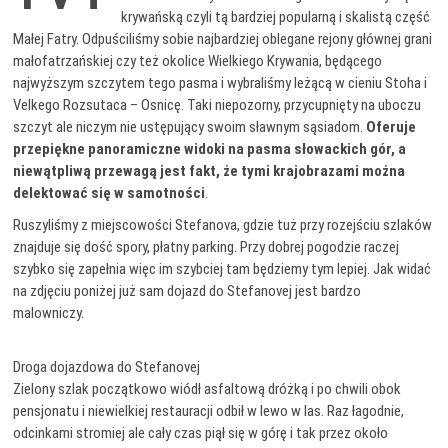
krywańską czyli tą bardziej popularną i skalistą część
Małej Fatry. Odpuściliśmy sobie najbardziej oblegane rejony głównej grani
małofatrzańskiej czy też okolice Wielkiego Krywania, będącego
najwyższym szczytem tego pasma i wybraliśmy leżącą w cieniu Stoha i
Velkego Rozsutaca – Osnicę. Taki niepozorny, przycupnięty na uboczu
szczyt ale niczym nie ustępujący swoim sławnym sąsiadom.
Oferuje
przepiękne panoramiczne widoki na pasma słowackich gór, a
niewątpliwą przewagą jest fakt, że tymi krajobrazami można
delektować się w samotności
.
Ruszyliśmy z miejscowości Stefanova, gdzie tuż przy rozejściu szlaków
znajduje się dość spory, płatny parking. Przy dobrej pogodzie raczej
szybko się zapełnia więc im szybciej tam będziemy tym lepiej. Jak widać
na zdjęciu poniżej już sam dojazd do Stefanovej jest bardzo
malowniczy.
Droga dojazdowa do Stefanovej
Zielony szlak początkowo wiódł asfaltową dróżką i po chwili obok
pensjonatu i niewielkiej restauracji odbił w lewo w las. Raz łagodnie,
odcinkami stromiej ale cały czas piął się w górę i tak przez około