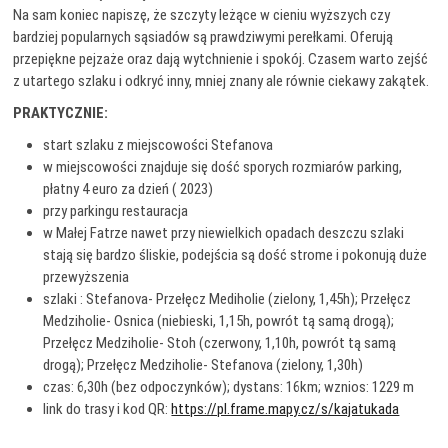
Na sam koniec napiszę, że szczyty leżące w cieniu wyższych czy
bardziej popularnych sąsiadów są prawdziwymi perełkami. Oferują
przepiękne pejzaże oraz dają wytchnienie i spokój. Czasem warto zejść
z utartego szlaku i odkryć inny, mniej znany ale równie ciekawy zakątek.
PRAKTYCZNIE:
start szlaku z miejscowości Stefanova
w miejscowości znajduje się dość sporych rozmiarów parking,
płatny 4 euro za dzień ( 2023)
przy parkingu restauracja
w Małej Fatrze nawet przy niewielkich opadach deszczu szlaki
stają się bardzo śliskie, podejścia są dość strome i pokonują duże
przewyższenia
szlaki : Stefanova- Przełęcz Mediholie (zielony, 1,45h); Przełęcz
Medziholie- Osnica (niebieski, 1,15h, powrót tą samą drogą);
Przełęcz Medziholie- Stoh (czerwony, 1,10h, powrót tą samą
drogą); Przełęcz Medziholie- Stefanova (zielony, 1,30h)
czas: 6,30h (bez odpoczynków); dystans: 16km; wznios: 1229 m
link do trasy i kod QR:
https://pl.frame.mapy.cz/s/kajatukada