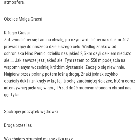
atmosfera.
Okolice Malga Grassi
Rifugio Grassi
Zatrzymaliśmy się tam na chwilę, po czym wróciliśmy na szlak nr 402
prowadzący do naszego dzisiejszego celu. Według znaków od
schroniska Nino Pernici dzieliło nas jakieś 2,5 km czyli całkiem niedużo
ale….. Jak zawsze jest jakieś ale. Tym razem to 550 m podejścia na
wspomnianym wcześniej krótkim dystansie. Zaczęło się niewinnie.
Najpierw przez polany, potem leśną drogą. Znaki jednak szybko
opuściły dukt i zniknęły w krętej, trochę zarośniętej ścieżce, która coraz
intensywniej pięła się w górę. Przed dość mocnym słońcem chronił nas
gęsty las.
Spokojny początek wędrówki
Droga przez las
Wyschnięty strumień mijany kilka razy