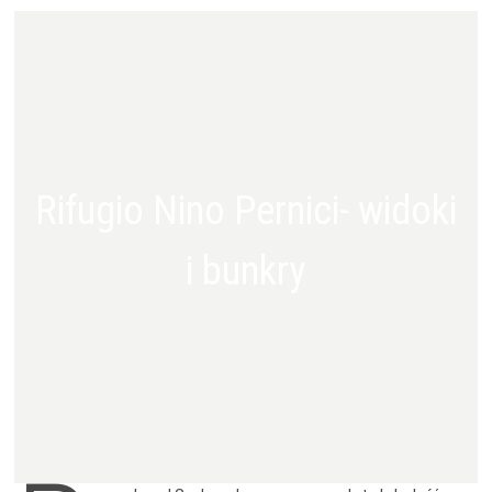
Rifugio Nino Pernici- widoki
i bunkry