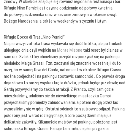
zimowy. W obiekcie znajduje się również regionalna restauracja i bar.
Rifugio Nino Pernici jest czynne codziennie od połowy kwietnia
do połowy października oraz w sezonie zimowym w okresie świąt
Bożego Narodzenia, a także w weekendy w styczniu i lutym.
Rifugio Bocca di Trat „Nino Pernici”
Na pierwszy rzut oka trasa wydawała się dość krótka, ale po trudach
ubiegłego dnia czyli wejściu na
Monte Misone
taki reset był dla nas w
sam raz. Szlak który chcieliśmy przejść rozpoczynał się na parkingu
niedaleko Malga Grassi. Tzn. zaczynał się znacznie wcześniej i dużo
niżej, bo w samej Riva del Garda, natomiast w okolice Rifugio Grassi
można podjechać i na parkingu zostawić samochód . Co prawda droga
dojazdowa to raczej wąska i kręta dróżka, jednak będąc już chwilę nad
Gardą przywykliśmy do takich atrakcji. Z Pranzo, czyli tam gdzie
mieszkaliśmy, udaliśmy się do niewielkiego miasteczka Campi,
przejechaliśmy pomiędzy zabudowaniami, a potem drogą przez las
wznosiliśmy się w górę. Ostatni odcinek to szutrowy podjazd. Parking
położony jest wśród rozległych łąk, które początkiem maja już
delikatnie zakwitły. Kilkanaście metrów od parkingu położone jest
schronisko Rifugio Grassi. Panuje tam miła, ciepła i przyjazna