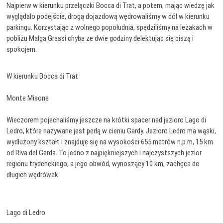
Najpierw w kierunku przełączki Bocca di Trat, a potem, mając wiedzę jak
wyglądało podejście, drogą dojazdową wędrowaliśmy w dół w kierunku
parkingu. Korzystając z wolnego popołudnia, spędziliśmy na leżakach w
pobliżu Malga Grassi chyba ze dwie godziny delektując się ciszą i
spokojem.
W kierunku Bocca di Trat
Monte Misone
Wieczorem pojechaliśmy jeszcze na krótki spacer nad jezioro Lago di
Ledro, które nazywane jest perłą w cieniu Gardy. Jezioro Ledro ma wąski,
wydłużony kształt i znajduje się na wysokości 655 metrów n.p.m, 15 km
od Riva del Garda. To jedno z najpiękniejszych i najczystszych jezior
regionu trydenckiego, a jego obwód, wynoszący 10 km, zachęca do
długich wędrówek.
Lago di Ledro