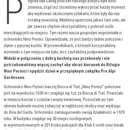
P
ogoda nad Gardą podczas naszego pobytu była dość
zmienna, stąd też chcieliśmy wykorzystać każdy moment
aby wędrować okolicznymi szlakami, które były dla nas
totalną nowością. Mieliśmy upatrzone jakieś tam cele, ale
jak zawsze chętnie skorzystaliśmy z poleceń osób
mieszkających na miejscu. Tym razem nasza gospodyni wspomniała o
schronisku Nino Pernici. Opowiedziała, że jest bardzo ładnie położone i
słynie z pysznej kuchni. W przewodnikach, z których korzystaliśmy
wzmianki o tym miejscu nie było, lecz zaufaliśmy podpowiedziom .
Widoki w połączeniu z dobrą kuchnią nas przekonały i nie
potrzebowaliśmy więcej zachęt aby obrać kierunek do Rifugio
Nino Pernici i spędzić dzień w przepięknym zakątku Pre Alpi
Gardesane.
Schronisko Nino Pernici inaczej Bocca di Trat „Nino Pernici” położone
jest na wysokości 1600 m i znajduje się tuż za Bocca di Trat. Powstało
w miejscu koszar z czasów I wojny światowej. Pozostałe po tym
okresie budowle można zobaczyć w najbliższej okolicy oraz wędrując
do Riva del Garda. Schronisko zainaugurowało swoją działalność w 1929
roku. W budynku znajduje się 30 miejsc noclegowych
w wyremontowanych w 2014 roku pokojach dla 4 lub 6 osób oraz biwak