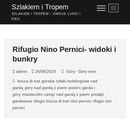
Przejdź
Szlakiem i Tropem
P
do
r
SZLAKIEM I TROPEM – DWOJE LUDZI I
treści
PIES
z
y
c
i
s
Rifugio Nino Pernici- widoki i
k
bunkry
m
e
n
admin
26/06/2024
Góry
Góry inne
u
bocca di trat
górskie szlaki terkkingowe nad
gardą
góry nad gardą z psem
jezioro garda i
góry
miasteczko campi
nad gardą z psem
prealpi
gardesane
rifugio bocca di trat nino pernici
rifugio nini
pernici