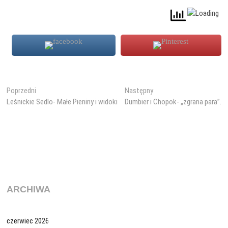
Nawigacja
Poprzedni
Następny
Poprzedni
Następny
wpis:
wpis:
Leśnickie Sedlo- Małe Pieniny i widoki
Dumbier i Chopok- „zgrana para”.
wpisu
ARCHIWA
czerwiec 2026