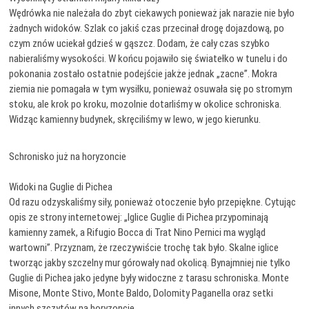
Wędrówka nie należała do zbyt ciekawych ponieważ jak narazie nie było
żadnych widoków. Szlak co jakiś czas przecinał drogę dojazdową, po
czym znów uciekał gdzieś w gąszcz. Dodam, że cały czas szybko
nabieraliśmy wysokości. W końcu pojawiło się światełko w tunelu i do
pokonania zostało ostatnie podejście jakże jednak „zacne”. Mokra
ziemia nie pomagała w tym wysiłku, ponieważ osuwała się po stromym
stoku, ale krok po kroku, mozolnie dotarliśmy w okolice schroniska.
Widząc kamienny budynek, skręciliśmy w lewo, w jego kierunku.
Schronisko już na horyzoncie
Widoki na Guglie di Pichea
Od razu odzyskaliśmy siły, ponieważ otoczenie było przepiękne. Cytując
opis ze strony internetowej: „Iglice Guglie di Pichea przypominają
kamienny zamek, a Rifugio Bocca di Trat Nino Pernici ma wygląd
wartowni”. Przyznam, że rzeczywiście trochę tak było. Skalne iglice
tworząc jakby szczelny mur górowały nad okolicą. Bynajmniej nie tylko
Guglie di Pichea jako jedyne były widoczne z tarasu schroniska. Monte
Misone, Monte Stivo, Monte Baldo, Dolomity Paganella oraz setki
innych szczytów na horyzoncie.