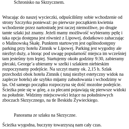
Schronisko na Skrzycznem.
Wracając do naszej wycieczki, odpuściliśmy sobie wchodzenie od
strony Szczyrku ponieważ: po pierwsze początkiem kwietnia
wchodzenie przez nartostradę jest raczej niemożliwe, po drugie
tamte szlaki już znamy. Jeżeli mamy możliwość wybieramy pętlę i
taka opcja dostępna jest również z Lipowej, dodatkowo zahaczając
o Malinowską Skałę. Punktem startowym jest ogólnodostępny
parking przy hotelu Zimnik w Lipowej. Parking jest wygodny ale
niezbyt duży, a biorąc pod uwagę popularność miejsca im wcześniej
tam jesteśmy tym lepiej. Startujemy około godziny 9:30, zabieramy
plecaki, George’a ubieramy w szelki i szlakiem niebieskim
rozpoczynamy podejście. Na szczyt mamy ok. 2,15 h. Szlak
przechodzi obok hotelu Zimnik ( tutaj niezbyt estetyczny widok na
zaplecze hotelu) ale szybko mijamy zabudowania i wchodzimy w
las. Od samego początku rozpoczyna się dość mozolne podejście.
Ścieżka pnie się w górę, a za plecami pojawiają się pierwsze widoki
na południe. Widzimy miejscowości leżące na południowych
zboczach Skrzycznego, na tle Beskidu Żywieckiego.
Panorama ze szlaku na Skrzyczne.
Ścieżka wygodna, buczyny towarzyszą nam cały czas.