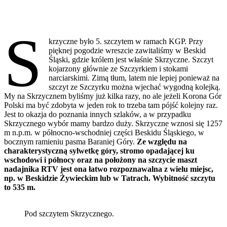
S
krzyczne było 5. szczytem w ramach KGP. Przy
pięknej pogodzie wreszcie zawitaliśmy w Beskid
Śląski, gdzie królem jest właśnie Skrzyczne. Szczyt
kojarzony głównie ze Szczyrkiem i stokami
narciarskimi. Zimą tłum, latem nie lepiej ponieważ na
szczyt ze Szczyrku można wjechać wygodną kolejką.
My na Skrzycznem byliśmy już kilka razy, no ale jeżeli Korona Gór
Polski ma być zdobyta w jeden rok to trzeba tam pójść kolejny raz.
Jest to okazja do poznania innych szlaków, a w przypadku
Skrzycznego wybór mamy bardzo duży. Skrzyczne wznosi się 1257
m n.p.m. w północno-wschodniej części Beskidu Śląskiego, w
bocznym ramieniu pasma Baraniej Góry.
Ze względu na
charakterystyczną sylwetkę góry, stromo opadającej ku
wschodowi i północy oraz na położony na szczycie maszt
nadajnika RTV jest ona łatwo rozpoznawalna z wielu miejsc,
np. w Beskidzie Żywieckim lub w Tatrach. Wybitność szczytu
to 535 m.
Pod szczytem Skrzycznego.