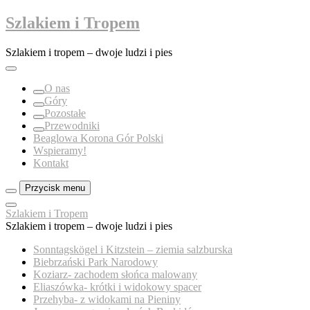
Przejdź
Szlakiem i Tropem
do
treści
Szlakiem i tropem – dwoje ludzi i pies
O nas
Góry
Pozostałe
Przewodniki
Beaglowa Korona Gór Polski
Wspieramy!
Kontakt
Przycisk menu
Zamknij
Szlakiem i Tropem
menu
Szlakiem i tropem – dwoje ludzi i pies
panelu
Sonntagskögel i Kitzstein – ziemia salzburska
Biebrzański Park Narodowy
Koziarz- zachodem słońca malowany
Eliaszówka- krótki i widokowy spacer
Przehyba- z widokami na Pieniny