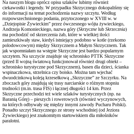
Na naszym blogu oprócz opisu szlaków lubimy również
ciekawostki i legendy. W przypadku Skrzycznego dokopaliśmy się
do informacji na temat pochodzenia nazwy szczytu. Według
rozpowszechnionego podania, przytoczonego w XVIII w. w
„Dziejopisie Żywieckim” przez ówczesnego wójta żywieckiego,
Andrzeja Komonieckiego, nazwa góry (
Skrzyczne
lub
Skrzecznia
)
ma pochodzić od skrzeczenia żab, które w wielkiej ilości
zamieszkiwały staw, kiedyś istniejący podobno w kotle (rzekomo
polodowcowym) między Skrzycznem a Małym Skrzycznem. Tak
jak wspomniałam na wstępie Skrzyczne jest bardzo popularnym
szczytem. Na szczycie znajduje się schronisko PTTK Skrzyczne
(przed II wojną światową funkcjonował również drugi obiekt –
schronisko turystyczne pod Skrzycznem), basen dla dzieci, ścianka
wspinaczkowa, strzelnica czy boisko. Można tam wjechać
dwuodcinkową koleją krzesełkową „Skrzyczne” ze Szczyrku. Na
zboczach góry znajdują się trasy narciarskie o różnym stopniu
trudności (m.in. trasa FIS) i łącznej długości 14 km. Przez
Skrzyczne przechodzi też wiele szlaków turystycznych (np. na
Baranią Górę) – pieszych i rowerowych (również wyczynowych,
na których odbywały się między innymi zawody Pucharu Polski).
Ponadto szczyt Skrzycznego ze strony wschodniej (od Jeziora
Żywieckiego) jest znakomitym startowiskiem dla miłośników
paralotni.