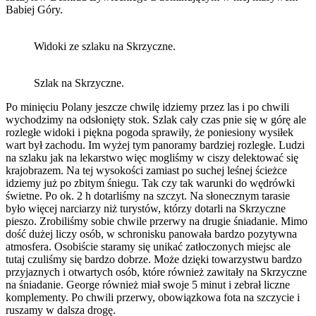
Babiej Góry.
Widoki ze szlaku na Skrzyczne.
Szlak na Skrzyczne.
Po minięciu Polany jeszcze chwilę idziemy przez las i po chwili
wychodzimy na odsłonięty stok. Szlak cały czas pnie się w górę ale
rozległe widoki i piękna pogoda sprawiły, że poniesiony wysiłek
wart był zachodu. Im wyżej tym panoramy bardziej rozległe. Ludzi
na szlaku jak na lekarstwo więc mogliśmy w ciszy delektować się
krajobrazem. Na tej wysokości zamiast po suchej leśnej ścieżce
idziemy już po zbitym śniegu. Tak czy tak warunki do wędrówki
świetne. Po ok. 2 h dotarliśmy na szczyt. Na słonecznym tarasie
było więcej narciarzy niż turystów, którzy dotarli na Skrzyczne
pieszo. Zrobiliśmy sobie chwile przerwy na drugie śniadanie. Mimo
dość dużej liczy osób, w schronisku panowała bardzo pozytywna
atmosfera. Osobiście staramy się unikać zatłoczonych miejsc ale
tutaj czuliśmy się bardzo dobrze. Może dzięki towarzystwu bardzo
przyjaznych i otwartych osób, które również zawitały na Skrzyczne
na śniadanie. George również miał swoje 5 minut i zebrał liczne
komplementy. Po chwili przerwy, obowiązkowa fota na szczycie i
ruszamy w dalsza drogę.