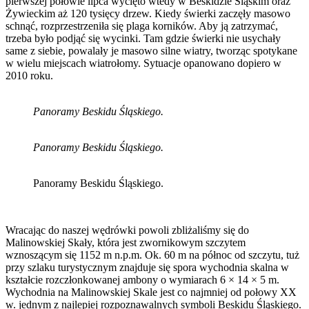
pierwszej połowie lipca wycięto wtedy w Beskidzie Śląskim oraz
Żywieckim aż 120 tysięcy drzew. Kiedy świerki zaczęły masowo
schnąć, rozprzestrzeniła się plaga korników. Aby ją zatrzymać,
trzeba było podjąć się wycinki. Tam gdzie świerki nie usychały
same z siebie, powalały je masowo silne wiatry, tworząc spotykane
w wielu miejscach wiatrołomy. Sytuacje opanowano dopiero w
2010 roku.
Panoramy Beskidu Śląskiego.
Panoramy Beskidu Śląskiego.
Panoramy Beskidu Śląskiego.
Wracając do naszej wędrówki powoli zbliżaliśmy się do
Malinowskiej Skały, która jest zwornikowym szczytem
wznoszącym się 1152 m n.p.m. Ok. 60 m na północ od szczytu, tuż
przy szlaku turystycznym znajduje się spora wychodnia skalna w
kształcie rozczłonkowanej ambony o wymiarach 6 × 14 × 5 m.
Wychodnia na Malinowskiej Skale jest co najmniej od połowy XX
w. jednym z najlepiej rozpoznawalnych symboli Beskidu Śląskiego.