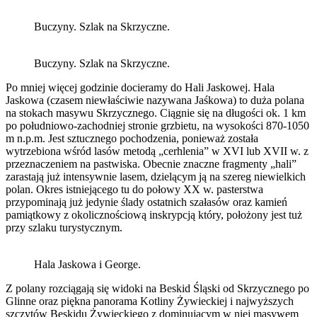
Buczyny. Szlak na Skrzyczne.
Buczyny. Szlak na Skrzyczne.
Po mniej więcej godzinie docieramy do Hali Jaskowej. Hala
Jaskowa (czasem niewłaściwie nazywana Jaśkowa) to duża polana
na stokach masywu Skrzycznego. Ciągnie się na długości ok. 1 km
po południowo-zachodniej stronie grzbietu, na wysokości 870-1050
m n.p.m. Jest sztucznego pochodzenia, ponieważ została
wytrzebiona wśród lasów metodą „cerhlenia” w XVI lub XVII w. z
przeznaczeniem na pastwiska. Obecnie znaczne fragmenty „hali”
zarastają już intensywnie lasem, dzielącym ją na szereg niewielkich
polan. Okres istniejącego tu do połowy XX w. pasterstwa
przypominają już jedynie ślady ostatnich szałasów oraz kamień
pamiątkowy z okolicznościową inskrypcją który, położony jest tuż
przy szlaku turystycznym.
Hala Jaskowa i George.
Z polany rozciągają się widoki na Beskid Śląski od Skrzycznego po
Glinne oraz piękna panorama Kotliny Żywieckiej i najwyższych
szczytów Beskidu Żywieckiego z dominującym w niej masywem