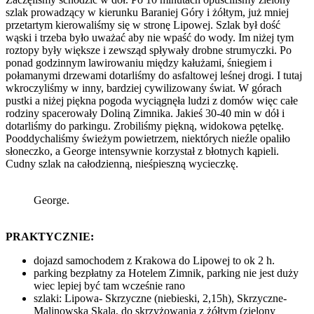
szlak prowadzący w kierunku Baraniej Góry i żółtym, już mniej
przetartym kierowaliśmy się w stronę Lipowej. Szlak był dość
wąski i trzeba było uważać aby nie wpaść do wody. Im niżej tym
roztopy były większe i zewsząd spływały drobne strumyczki. Po
ponad godzinnym lawirowaniu między kałużami, śniegiem i
połamanymi drzewami dotarliśmy do asfaltowej leśnej drogi. I tutaj
wkroczyliśmy w inny, bardziej cywilizowany świat. W górach
pustki a niżej piękna pogoda wyciągnęła ludzi z domów więc całe
rodziny spacerowały Doliną Zimnika. Jakieś 30-40 min w dół i
dotarliśmy do parkingu. Zrobiliśmy piękną, widokowa pętelkę.
Pooddychaliśmy świeżym powietrzem, niektórych nieźle opaliło
słoneczko, a George intensywnie korzystał z błotnych kąpieli.
Cudny szlak na całodzienną, nieśpieszną wycieczkę.
George.
PRAKTYCZNIE:
dojazd samochodem z Krakowa do Lipowej to ok 2 h.
parking bezpłatny za Hotelem Zimnik, parking nie jest duży
wiec lepiej być tam wcześnie rano
szlaki: Lipowa- Skrzyczne (niebieski, 2,15h), Skrzyczne-
Malinowska Skala, do skrzyżowania z żółtym (zielony