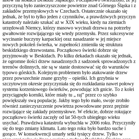
przyczyną było zanieczyszczone powietrze znad Górnego Śląska i z
zakładów przemysłowych w Czechach. Ostatecznie okazało się
jednak, że był to tylko jeden z czynników, a prawdziwych przyczyn
katastrofy należało szukać aż w XIX wieku, kiedy na ziemiach
urzędowali Niemcy, którzy masowo wycinali drzewa na potrzeby
gwałtownie rozwijającego się wtedy przemysłu. Przez sukcesywne
wycinanie buczyny karpackiej oraz nasadzanie w jej miejsce
nowych pokoleń świerka, w zupełności zmieniła się struktura
beskidzkiego drzewostanu. Początkowo świerki dobrze się
przyjmowały w Beskidach. Po kilku dekadach okazało się jednak,
że ogromne ilości drzew nasadzonych z sadzonek sprowadzonych z
terenów dolinnych, nie są w stanie dostosować się do warunków
typowo górskich. Kolejnym problemem było atakowanie drzew
przez powszechnie znane grzyby – opieńki. Ich grzybnia w
szczytowym okresie przyczyniała się do rozkładania nawet połowy
systemu korzeniowego świerków, powodując ich gnicie. To z kolei
przyciągnęło korniki, które miały tu „ raj” przez co szybko
powiększały swą populację. Jakby tego było mało, swoje zrobiło
również zanieczyszczenie powietrza powodowane przez prężnie
rozwijające się zakłady przemysłowe. W efekcie, dobrze rokujące
początkowo świerki zaczęły od lat 50-tych ubiegłego wieku
usychać. Prawdziwa katastrofa wybuchła w 2006 roku. Przyczyniły
się do tego zmiany klimatu. Lato tego roku było bardzo suche i
gorące. W konsekwencji umarły setki tysięcy drzew. Tylko w