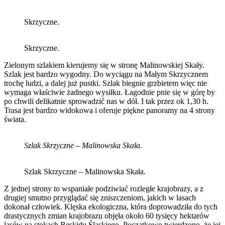
Skrzyczne.
Skrzyczne.
Zielonym szlakiem kierujemy się w stronę Malinowskiej Skały.
Szlak jest bardzo wygodny. Do wyciągu na Małym Skrzycznem
trochę ludzi, a dalej już pustki. Szlak biegnie grzbietem więc nie
wymaga właściwie żadnego wysiłku. Łagodnie pnie się w górę by
po chwili delikatnie sprowadzić nas w dół. I tak przez ok 1,30 h.
Trasa jest bardzo widokowa i oferuje piękne panoramy na 4 strony
świata.
Szlak Skrzyczne – Malinowska Skała.
Szlak Skrzyczne – Malinowska Skała.
Z jednej strony to wspaniałe podziwiać rozległe krajobrazy, a z
drugiej smutno przyglądać się zniszczeniom, jakich w lasach
dokonał człowiek. Klęska ekologiczna, która doprowadziła do tych
drastycznych zmian krajobrazu objęła około 60 tysięcy hektarów
lasów na stokach Beskidu Śląskiego. Początkowo twierdzono, że jej