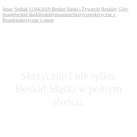
Ignac Sedlak
11/04/2019
Beskid Śląski i Żywiecki
Beskidy
Góry
beagle
beskid śląski
beskidy
mountain
Skrzyczne
skrzyczne z
Beaglem
skrzyczne z psem
Skrzyczne i nie tylko.
Beskid Śląski w pełnym
słońcu.