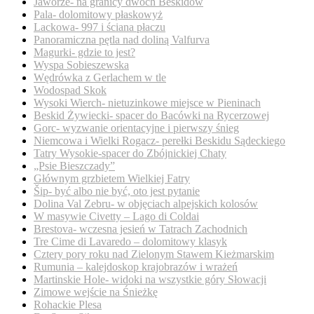
Jaworze- na granicy dwóch Beskidów
Pala- dolomitowy płaskowyż
Lackowa- 997 i ściana płaczu
Panoramiczna pętla nad doliną Valfurva
Magurki- gdzie to jest?
Wyspa Sobieszewska
Wędrówka z Gerlachem w tle
Wodospad Skok
Wysoki Wierch- nietuzinkowe miejsce w Pieninach
Beskid Żywiecki- spacer do Bacówki na Rycerzowej
Gorc- wyzwanie orientacyjne i pierwszy śnieg
Niemcowa i Wielki Rogacz- perełki Beskidu Sądeckiego
Tatry Wysokie-spacer do Zbójnickiej Chaty
„Psie Bieszczady”
Głównym grzbietem Wielkiej Fatry
Šip- być albo nie być, oto jest pytanie
Dolina Val Zebru- w objęciach alpejskich kolosów
W masywie Civetty – Lago di Coldai
Brestova- wczesna jesień w Tatrach Zachodnich
Tre Cime di Lavaredo – dolomitowy klasyk
Cztery pory roku nad Zielonym Stawem Kieżmarskim
Rumunia – kalejdoskop krajobrazów i wrażeń
Martinskie Hole- widoki na wszystkie góry Słowacji
Zimowe wejście na Śnieżkę
Rohackie Plesa