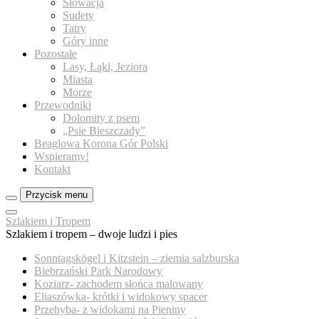
Słowacja
Sudety
Tatry
Góry inne
Pozostałe
Lasy, Łąki, Jeziora
Miasta
Morze
Przewodniki
Dolomity z psem
„Psie Bieszczady”
Beaglowa Korona Gór Polski
Wspieramy!
Kontakt
Przycisk menu
Zamknij
Szlakiem i Tropem
menu
Szlakiem i tropem – dwoje ludzi i pies
panelu
Sonntagskögel i Kitzstein – ziemia salzburska
Biebrzański Park Narodowy
Koziarz- zachodem słońca malowany
Eliaszówka- krótki i widokowy spacer
Przehyba- z widokami na Pieniny