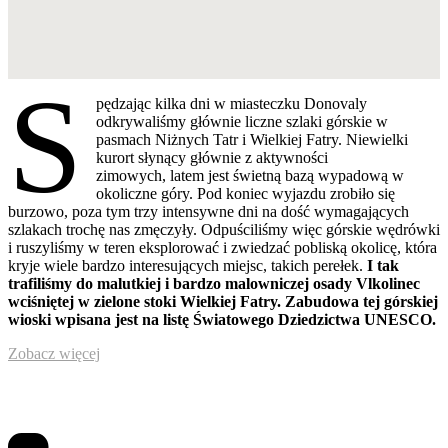
S
pędzając kilka dni w miasteczku Donovaly
odkrywaliśmy głównie liczne szlaki górskie w
pasmach Niżnych Tatr i Wielkiej Fatry. Niewielki
kurort słynący głównie z aktywności
zimowych, latem jest świetną bazą wypadową w
okoliczne góry. Pod koniec wyjazdu zrobiło się
burzowo, poza tym trzy intensywne dni na dość wymagających
szlakach trochę nas zmęczyły. Odpuściliśmy więc górskie wędrówki
i ruszyliśmy w teren eksplorować i zwiedzać pobliską okolicę, która
kryje wiele bardzo interesujących miejsc, takich perełek.
I tak
trafiliśmy do malutkiej i bardzo malowniczej osady Vlkolinec
wciśniętej w zielone stoki Wielkiej Fatry. Zabudowa tej górskiej
wioski wpisana jest na listę Światowego Dziedzictwa UNESCO.
Zobacz więcej