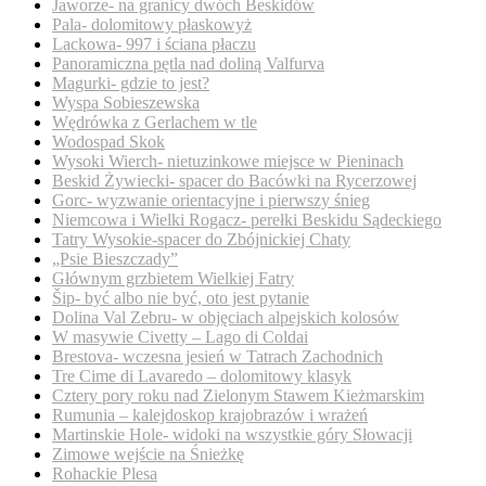
Jaworze- na granicy dwóch Beskidów
Pala- dolomitowy płaskowyż
Lackowa- 997 i ściana płaczu
Panoramiczna pętla nad doliną Valfurva
Magurki- gdzie to jest?
Wyspa Sobieszewska
Wędrówka z Gerlachem w tle
Wodospad Skok
Wysoki Wierch- nietuzinkowe miejsce w Pieninach
Beskid Żywiecki- spacer do Bacówki na Rycerzowej
Gorc- wyzwanie orientacyjne i pierwszy śnieg
Niemcowa i Wielki Rogacz- perełki Beskidu Sądeckiego
Tatry Wysokie-spacer do Zbójnickiej Chaty
„Psie Bieszczady”
Głównym grzbietem Wielkiej Fatry
Šip- być albo nie być, oto jest pytanie
Dolina Val Zebru- w objęciach alpejskich kolosów
W masywie Civetty – Lago di Coldai
Brestova- wczesna jesień w Tatrach Zachodnich
Tre Cime di Lavaredo – dolomitowy klasyk
Cztery pory roku nad Zielonym Stawem Kieżmarskim
Rumunia – kalejdoskop krajobrazów i wrażeń
Martinskie Hole- widoki na wszystkie góry Słowacji
Zimowe wejście na Śnieżkę
Rohackie Plesa