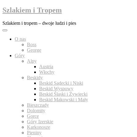
Przejdź
Szlakiem i Tropem
do
treści
Szlakiem i tropem – dwoje ludzi i pies
O nas
Boss
George
Góry
Alpy
Austria
Włochy
Beskidy
Beskid Sądecki i Niski
Beskid Wyspowy
Beskid Śląski i Żywiecki
Beskid Makowski i Mały
Bieszczady
Dolomity
Gorce
Góry Izerskie
Karkonosze
Pieniny