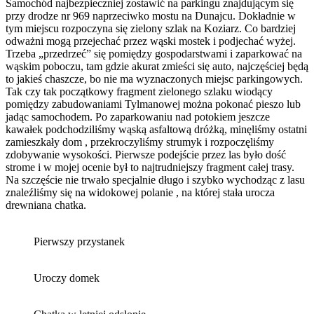
Samochód najbezpieczniej zostawić na parkingu znajdującym się
przy drodze nr 969 naprzeciwko mostu na Dunajcu. Dokładnie w
tym miejscu rozpoczyna się zielony szlak na Koziarz. Co bardziej
odważni mogą przejechać przez wąski mostek i podjechać wyżej.
Trzeba „przedrzeć” się pomiędzy gospodarstwami i zaparkować na
wąskim poboczu, tam gdzie akurat zmieści się auto, najczęściej będą
to jakieś chaszcze, bo nie ma wyznaczonych miejsc parkingowych.
Tak czy tak początkowy fragment zielonego szlaku wiodący
pomiędzy zabudowaniami Tylmanowej można pokonać pieszo lub
jadąc samochodem. Po zaparkowaniu nad potokiem jeszcze
kawałek podchodziliśmy wąską asfaltową dróżką, minęliśmy ostatni
zamieszkały dom , przekroczyliśmy strumyk i rozpoczęliśmy
zdobywanie wysokości. Pierwsze podejście przez las było dość
strome i w mojej ocenie był to najtrudniejszy fragment całej trasy.
Na szczęście nie trwało specjalnie długo i szybko wychodząc z lasu
znaleźliśmy się na widokowej polanie , na której stała urocza
drewniana chatka.
Pierwszy przystanek
Uroczy domek