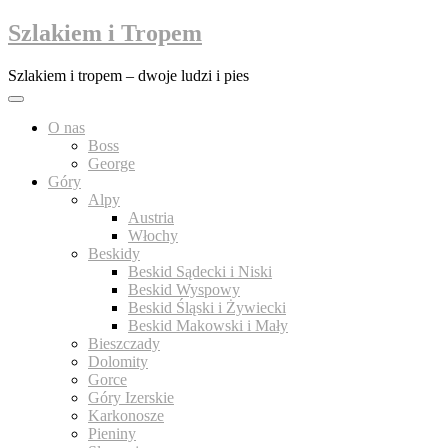
Przejdź
Szlakiem i Tropem
do
treści
Szlakiem i tropem – dwoje ludzi i pies
O nas
Boss
George
Góry
Alpy
Austria
Włochy
Beskidy
Beskid Sądecki i Niski
Beskid Wyspowy
Beskid Śląski i Żywiecki
Beskid Makowski i Mały
Bieszczady
Dolomity
Gorce
Góry Izerskie
Karkonosze
Pieniny