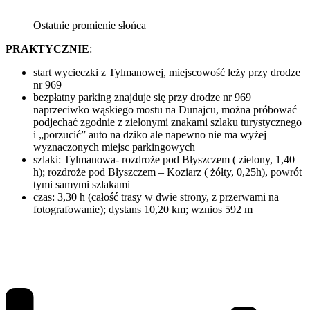
Ostatnie promienie słońca
PRAKTYCZNIE
:
start wycieczki z Tylmanowej, miejscowość leży przy drodze
nr 969
bezpłatny parking znajduje się przy drodze nr 969
naprzeciwko wąskiego mostu na Dunajcu, można próbować
podjechać zgodnie z zielonymi znakami szlaku turystycznego
i „porzucić” auto na dziko ale napewno nie ma wyżej
wyznaczonych miejsc parkingowych
szlaki: Tylmanowa- rozdroże pod Błyszczem ( zielony, 1,40
h); rozdroże pod Błyszczem – Koziarz ( żółty, 0,25h), powrót
tymi samymi szlakami
czas: 3,30 h (całość trasy w dwie strony, z przerwami na
fotografowanie); dystans 10,20 km; wznios 592 m