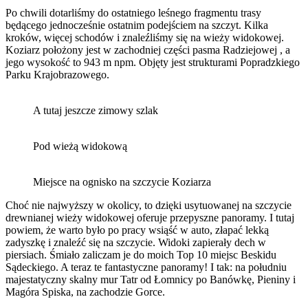
Po chwili dotarliśmy do ostatniego leśnego fragmentu trasy
będącego jednocześnie ostatnim podejściem na szczyt. Kilka
kroków, więcej schodów i znaleźliśmy się na wieży widokowej.
Koziarz położony jest w zachodniej części pasma Radziejowej , a
jego wysokość to 943 m npm. Objęty jest strukturami Popradzkiego
Parku Krajobrazowego.
A tutaj jeszcze zimowy szlak
Pod wieżą widokową
Miejsce na ognisko na szczycie Koziarza
Choć nie najwyższy w okolicy, to dzięki usytuowanej na szczycie
drewnianej wieży widokowej oferuje przepyszne panoramy. I tutaj
powiem, że warto było po pracy wsiąść w auto, złapać lekką
zadyszkę i znaleźć się na szczycie. Widoki zapierały dech w
piersiach. Śmiało zaliczam je do moich Top 10 miejsc Beskidu
Sądeckiego. A teraz te fantastyczne panoramy! I tak: na południu
majestatyczny skalny mur Tatr od Łomnicy po Banówkę, Pieniny i
Magóra Spiska, na zachodzie Gorce.