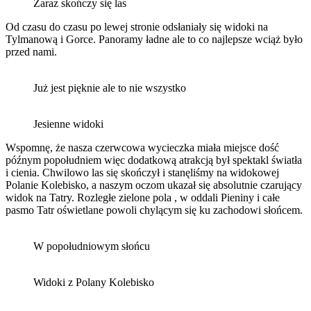
Zaraz skończy się las
Od czasu do czasu po lewej stronie odsłaniały się widoki na
Tylmanową i Gorce. Panoramy ładne ale to co najlepsze wciąż było
przed nami.
Już jest pięknie ale to nie wszystko
Jesienne widoki
Wspomnę, że nasza czerwcowa wycieczka miała miejsce dość
późnym popołudniem więc dodatkową atrakcją był spektakl światła
i cienia. Chwilowo las się skończył i stanęliśmy na widokowej
Polanie Kolebisko, a naszym oczom ukazał się absolutnie czarujący
widok na Tatry. Rozległe zielone pola , w oddali Pieniny i całe
pasmo Tatr oświetlane powoli chylącym się ku zachodowi słońcem.
W popołudniowym słońcu
Widoki z Polany Kolebisko