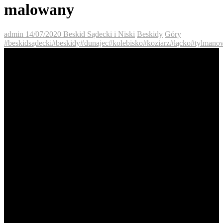
malowany
admin
14/07/2020
Beskid Sądecki i Niski
Beskidy
Góry
#beskidsądecki
#beskidy
#dunajec
#kolebisko
#koziarz
#łącko
#tylmano
Koziarz- zachodem słońca
malowany