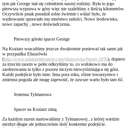
tym jak George stał się członkiem naszej rodziny. Była to jego
pierwsza wyprawa w góry więc nie szaleliśmy z ilością kilometrów.
Oczywiście psiak poradził sobie świetnie i widać było, że
wędrowanie sprawiało mu mnóstwo radości. Nowe środowisko,
nowe zapachy , nowe doświadczenia.
Pierwszy górski spacer George
Na Koziarz wracaliśmy jeszcze dwukrotnie ponieważ tak samo jak
w przypadku Eliaszówki
(
http://www.szlakiemitropem.com/eliaszowka/#more-3956
), dopiero
za trzecim razem w pełni odkryliśmy to, co widokowo ma do
zaoferowania ta tylko z pozoru niczym niewyróżniająca się góra.
Każde podejście było inne. Inna pora roku, różne towarzystwo i
zmienna pogoda ale mogę zapewnić, że zawsze warto było tam iść.
Jesienna Tylmanowa
Spacer na Koziarz zimą
Za każdym razem startowaliśmy z Tylmanowej , z której wiedzie
niezbyt długie ale jednocześnie dość konkretne podejście.