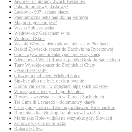
Jaworze- na granicy dwóch Beskidów
Pala- dolomitowy płaskowyż
Lackowa- 997 i ściana płaczu
Panoramiczna pętla nad doliną Valfurva
Magurki- gdzie to jest?
Wyspa Sobieszewska
Wędrówka z Gerlachem w tle
Wodospad Skok
Wysoki Wierch- nietuzinkowe miejsce w Pieninach
Beskid Żywiecki- spacer do Bacówki na Rycerzowej
Gorc- wyzwanie orientacyjne i pierwszy śnieg
Niemcowa i Wielki Rogacz- perełki Beskidu Sądeckiego
Tatry Wysokie-spacer do Zbójnickiej Chaty
„Psie Bieszczady”
Głównym grzbietem Wielkiej Fatry
Šip- być albo nie być, oto jest pytanie
Dolina Val Zebru- w objęciach alpejskich kolosów
W masywie Civetty – Lago di Coldai
Brestova- wczesna jesień w Tatrach Zachodnich
Tre Cime di Lavaredo – dolomitowy klasyk
Cztery pory roku nad Zielonym Stawem Kieżmarskim
Rumunia – kalejdoskop krajobrazów i wrażeń
Martinskie Hole- widoki na wszystkie góry Słowacji
Zimowe wejście na Śnieżkę
Rohackie Plesa