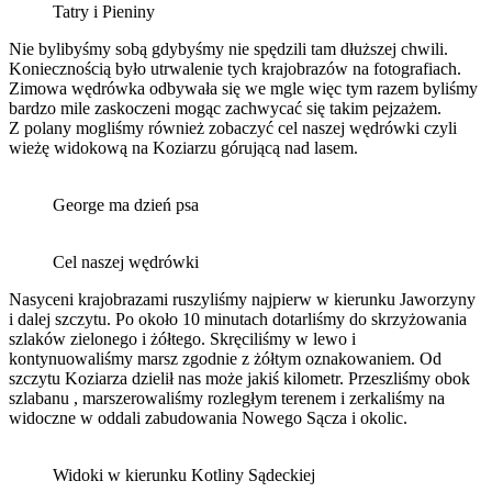
Tatry i Pieniny
Nie bylibyśmy sobą gdybyśmy nie spędzili tam dłuższej chwili.
Koniecznością było utrwalenie tych krajobrazów na fotografiach.
Zimowa wędrówka odbywała się we mgle więc tym razem byliśmy
bardzo mile zaskoczeni mogąc zachwycać się takim pejzażem.
Z polany mogliśmy również zobaczyć cel naszej wędrówki czyli
wieżę widokową na Koziarzu górującą nad lasem.
George ma dzień psa
Cel naszej wędrówki
Nasyceni krajobrazami ruszyliśmy najpierw w kierunku Jaworzyny
i dalej szczytu. Po około 10 minutach dotarliśmy do skrzyżowania
szlaków zielonego i żółtego. Skręciliśmy w lewo i
kontynuowaliśmy marsz zgodnie z żółtym oznakowaniem. Od
szczytu Koziarza dzielił nas może jakiś kilometr. Przeszliśmy obok
szlabanu , marszerowaliśmy rozległym terenem i zerkaliśmy na
widoczne w oddali zabudowania Nowego Sącza i okolic.
Widoki w kierunku Kotliny Sądeckiej