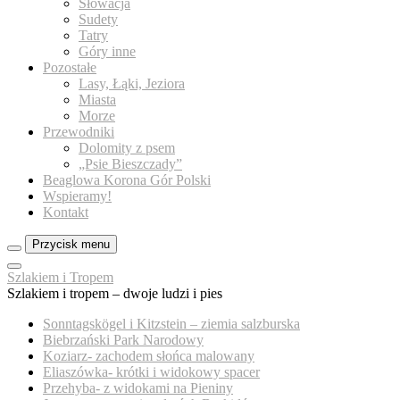
Słowacja
Sudety
Tatry
Góry inne
Pozostałe
Lasy, Łąki, Jeziora
Miasta
Morze
Przewodniki
Dolomity z psem
„Psie Bieszczady”
Beaglowa Korona Gór Polski
Wspieramy!
Kontakt
Przycisk menu
Zamknij
Szlakiem i Tropem
menu
Szlakiem i tropem – dwoje ludzi i pies
panelu
Sonntagskögel i Kitzstein – ziemia salzburska
Biebrzański Park Narodowy
Koziarz- zachodem słońca malowany
Eliaszówka- krótki i widokowy spacer
Przehyba- z widokami na Pieniny