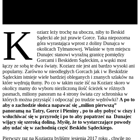
K
oziarz leży trochę na uboczu, niby to Beskid
Sądecki ale już prawie Gorce. Taka niepozorna
góra wyrastająca wprost z doliny Dunajca w
okolicach Tylmanowej. Właśnie w tym miejscu
Dunajec stanowi wyraźną granicę pomiędzy
Gorcami i Beskidem Sądeckim, a wąski most
łączy ze sobą te dwa światy. Koziarz nie jest ani bardzo wysoki ani
popularny. Zarówno w nieodległych Gorcach jak i w Beskidzie
Sądeckim istnieje wiele bardziej obleganych i znanych szlaków na
które wędrują tłumy. Po co w takim razie iść na Koziarz skoro w
okolicy mamy do wyboru niezliczoną ilość ścieżek w różnych
pasmach, miliony panoram na 4 strony świata czy schroniska w
których można przysiąść i odpocząć po trudzie wędrówki?
A po to
aby o zachodzie słońca napawać się „milion pierwszą”
panoramą na Tatry, Gorce i Pieniny , po to aby pobyć w ciszy i
wsłuchiwać się w przyrodę i po to aby popatrzeć na Dunajec
wijący się szeroką doliną. Myślę, że to wystarczające powody
aby udać się w zachodnią część Beskidu Sądeckiego.
Pierwszy raz na Koziarzu byliśmy jesienią 2017 roku , chwilę po