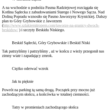
A na wschodzie u podnóża Pasma Radziejowej rozciągała się
Kotlina Sądecka z zabudowaniami Starego i Nowego Sącza. Nad
Doliną Popradu wznosiło się Pasmo Jaworzyny Krynickiej. Dalszy
plan to Góry Grybowskie z Jaworzem
(
http://www.szlakiemitropem.com/jaworze-na-granicy-dwoch-
beskidow/
) i szczyty Beskidu Niskiego.
Beskid Sądecki, Góry Grybowskie i Beskid Niski
Tak patrzyliśmy i patrzyliśmy , aż w końcu z wieży przegonił nas
zimny wiatr i zapadający zmrok.
Ciężko oderwać wzrok
Jak tu pięknie
Powrót na parking tą samą drogą. Początek przy mocno już
zachodzącym słońcu, a końcówka w totalnej ciemności.
Tatry w promieniach zachodzącego słońca