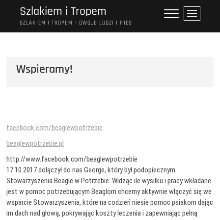
Przejdź
Szlakiem i Tropem
P
do
r
SZLAKIEM I TROPEM – DWOJE LUDZI I PIES
treści
z
y
c
Wspieramy!
i
s
k
m
e
n
facebook.com/beaglewpotrzebie
u
beaglewpotrzebie.pl
http://www.facebook.com/beaglewpotrzebie
17.10.2017 dołączył do nas George, który był podopiecznym
Stowarzyszenia Beagle w Potrzebie. Widząc ile wysiłku i pracy wkładane
jest w pomoc potrzebującym Beaglom chcemy aktywnie włączyć się we
wsparcie Stowarzyszenia, które na codzień niesie pomoc psiakom dając
im dach nad głową, pokrywając koszty leczenia i zapewniając pełną