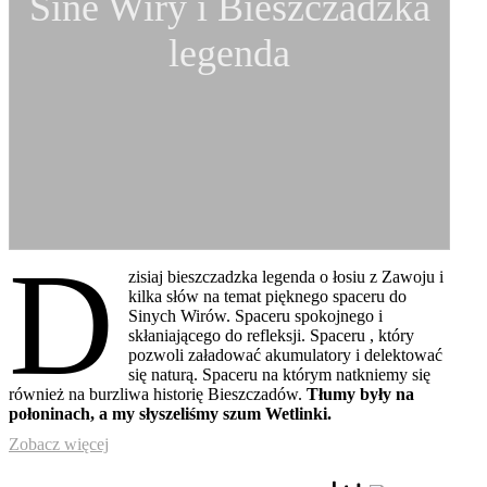
Sine Wiry i Bieszczadzka
legenda
D
zisiaj bieszczadzka legenda o łosiu z Zawoju i
kilka słów na temat pięknego spaceru do
Sinych Wirów. Spaceru spokojnego i
skłaniającego do refleksji. Spaceru , który
pozwoli załadować akumulatory i delektować
się naturą. Spaceru na którym natkniemy się
również na burzliwa historię Bieszczadów.
Tłumy były na
połoninach, a my słyszeliśmy szum Wetlinki.
Zobacz więcej