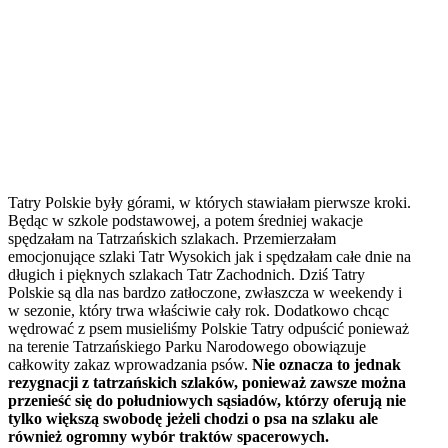
Tatry Polskie były górami, w których stawiałam pierwsze kroki.
Będąc w szkole podstawowej, a potem średniej wakacje
spędzałam na Tatrzańskich szlakach. Przemierzałam
emocjonujące szlaki Tatr Wysokich jak i spędzałam całe dnie na
długich i pięknych szlakach Tatr Zachodnich. Dziś Tatry
Polskie są dla nas bardzo zatłoczone, zwłaszcza w weekendy i
w sezonie, który trwa właściwie cały rok. Dodatkowo chcąc
wędrować z psem musieliśmy Polskie Tatry odpuścić ponieważ
na terenie Tatrzańskiego Parku Narodowego obowiązuje
całkowity zakaz wprowadzania psów.
Nie oznacza to jednak
rezygnacji z tatrzańskich szlaków, ponieważ zawsze można
przenieść się do południowych sąsiadów, którzy oferują nie
tylko większą swobodę jeżeli chodzi o psa na szlaku ale
również ogromny wybór traktów spacerowych.