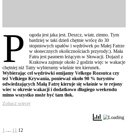
P
ogoda jest jaka jest. Deszcz, wiatr, zimno. Tym
bardziej w taki dzień chętnie wrócę do 30
stopniowych upałów i wędrówek po Małej Fatrze
w słonecznych okolicznościach przyrody:). Mała
Fatra jest pasmem leżącym w Słowacji. Dojazd z
Krakowa zajmuje około 2 godzin więc w wakacje
chętniej niż Tatry wybieramy właśnie ten kierunek.
Wybierając cel wędrówki omijamy Velkego Rozsutca czy
też Velkiego Krywania, ponieważ około 90 % turystów
odwiedzających Małą Fatrę kieruje się właśnie
w te rejony
wiec w okresie wakacji i dodatkowo długiego weekendu
mimo wszystko może być tam tłok.
Zobacz więcej
Stronicowanie
Poprzednia
Strona
Strona
Strona
1
…
11
12
strona