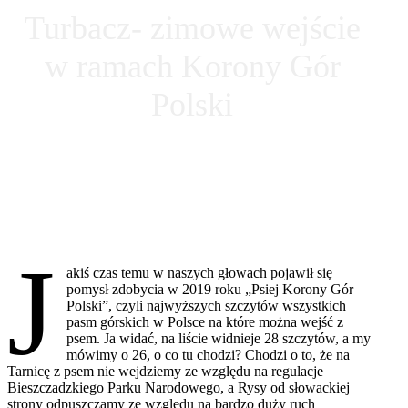
Turbacz- zimowe wejście
w ramach Korony Gór
Polski
J
akiś czas temu w naszych głowach pojawił się
pomysł zdobycia w 2019 roku „Psiej Korony Gór
Polski”, czyli najwyższych szczytów wszystkich
pasm górskich w Polsce na które można wejść z
psem. Ja widać, na liście widnieje 28 szczytów, a my
mówimy o 26, o co tu chodzi? Chodzi o to, że na
Tarnicę z psem nie wejdziemy ze względu na regulacje
Bieszczadzkiego Parku Narodowego, a Rysy od słowackiej
strony odpuszczamy ze względu na bardzo duży ruch