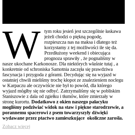
W
tym roku jesień jest szczególnie łaskawa
jeżeli chodzi o piękną pogodę,
rozpieszcza nas na maksa i dlatego też
korzystamy z tej możliwości ile się da.
Przedłużony weekend i obiecująca
prognoza sprawiły , że pognaliśmy w
nasze ukochane Karkonosze. Dla niektórych właśnie tutaj , a
konkretnie od schroniska Samotnia zaczęła się prawdziwa
fascynacja i przygoda z górami. Decydując się na wyjazd w
ostatniej chwili mieliśmy trochę kłopot ze znalezieniem noclegu
w Karpaczu ale oczywiście nie był to powód, dla którego
wyjazd mógłby się nie odbyć. Zatrzymaliśmy się w pobliskim
Staniszowie z dala od zgiełku i tłumów, które zmierzały w
stronę kurortu.
Dodatkowo z okien naszego pałacyku
mogliśmy podziwiać widok na staw i piękne starodrzewie, a
porannemu spacerowi z psem towarzyszyły dźwięki
wydawane przez ptactwo zamieszkujące
okoliczne zarośla.
Zobacz więcej