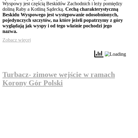
Wyspowy jest częścią Beskidów Zachodnich i leży pomiędzy
doliną Raby a Kotliną Sądecką.
Cechą charakterystyczną
Beskidu Wyspowego jest występowanie odosobnionych,
pojedynczych szczytów, na które jeżeli popatrzymy z góry
wyglądają jak wyspy i od tego właśnie pochodzi jego
nazwa.
Zobacz więcej
Turbacz- zimowe wejście w ramach
Korony Gór Polski