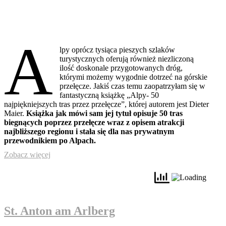
A
lpy oprócz tysiąca pieszych szlaków
turystycznych oferują również niezliczoną
ilość doskonale przygotowanych dróg,
którymi możemy wygodnie dotrzeć na górskie
przełęcze. Jakiś czas temu zaopatrzyłam się w
fantastyczną książkę „Alpy- 50
najpiękniejszych tras przez przełęcze”, której autorem jest Dieter
Maier.
Książka jak mówi sam jej tytuł opisuje 50 tras
biegnących poprzez przełęcze wraz z opisem atrakcji
najbliższego regionu i stała się dla nas prywatnym
przewodnikiem po Alpach.
Zobacz więcej
St. Anton am Arlberg