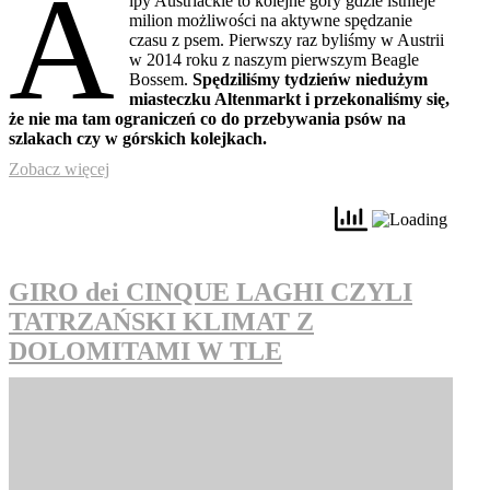
A
lpy Austriackie to kolejne góry gdzie istnieje
milion możliwości na aktywne spędzanie
czasu z psem. Pierwszy raz byliśmy w Austrii
w 2014 roku z naszym pierwszym Beagle
Bossem.
Spędziliśmy tydzieńw niedużym
miasteczku Altenmarkt i przekonaliśmy się,
że nie ma tam ograniczeń co do przebywania psów na
szlakach czy w górskich kolejkach.
Zobacz więcej
GIRO dei CINQUE LAGHI CZYLI
TATRZAŃSKI KLIMAT Z
DOLOMITAMI W TLE