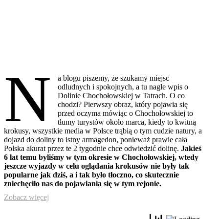
N
a blogu piszemy, że szukamy miejsc
odludnych i spokojnych, a tu nagle wpis o
Dolinie Chochołowskiej w Tatrach. O co
chodzi? Pierwszy obraz, który pojawia się
przed oczyma mówiąc o Chochołowskiej to
tłumy turystów około marca, kiedy to kwitną
krokusy, wszystkie media w Polsce trąbią o tym cudzie natury, a
dojazd do doliny to istny armagedon, ponieważ prawie cała
Polska akurat przez te 2 tygodnie chce odwiedzić dolinę.
Jakieś
6 lat temu byliśmy w tym okresie w Chochołowskiej, wtedy
jeszcze wyjazdy w celu oglądania krokusów nie były tak
popularne jak dziś, a i tak było tłoczno, co skutecznie
zniechęciło nas do pojawiania się w tym rejonie.
Zobacz więcej