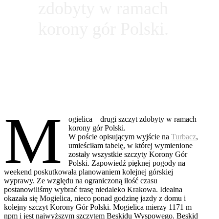
zdobyty w ramach
korony gór Polski.
M
ogielica – drugi szczyt zdobyty w ramach
korony gór Polski.
W poście opisującym wyjście na
Turbacz
,
umieściłam tabelę, w której wymienione
zostały wszystkie szczyty Korony Gór
Polski. Zapowiedź pięknej pogody na
weekend poskutkowała planowaniem kolejnej górskiej
wyprawy. Ze względu na ograniczoną ilość czasu
postanowiliśmy wybrać trasę niedaleko Krakowa. Idealna
okazała się Mogielica, nieco ponad godzinę jazdy z domu i
kolejny szczyt Korony Gór Polski. Mogielica mierzy 1171 m
npm i jest najwyższym szczytem Beskidu Wyspowego. Beskid