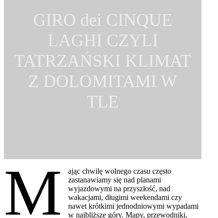
GIRO dei CINQUE
LAGHI CZYLI
TATRZAŃSKI KLIMAT
Z DOLOMITAMI W
TLE
M
ając chwilę wolnego czasu często
zastanawiamy się nad planami
wyjazdowymi na przyszłość, nad
wakacjami, długimi weekendami czy
nawet krótkimi jednodniowymi wypadami
w najbliższe góry. Mapy, przewodniki,