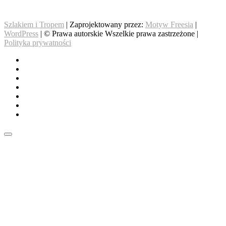
wpisów
Szlakiem i Tropem
| Zaprojektowany przez:
Motyw Freesia
|
WordPress
| © Prawa autorskie Wszelkie prawa zastrzeżone |
Polityka prywatności
O
nas
Góry
Pozostałe
Przewodniki
Beaglowa
Korona
Wspieramy!
Gór
Kontakt
Polski