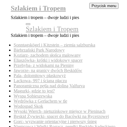
Przycisk menu
Przejdź
Szlakiem i Tropem
do
treści
Szlakiem i tropem – dwoje ludzi i pies
Zamknij
Szlakiem i Tropem
menu
panelu
Szlakiem i tropem – dwoje ludzi i pies
Sonntagskögel i Kitzstein – ziemia salzburska
Biebrzański Park Narodowy
Koziarz- zachodem słońca malowany
Eliaszówka- krótki i widokowy spacer
Przehyba- z widokami na Pieniny
Jaworze- na granicy dwóch Beskidów
Pala- dolomitowy płaskowyż
Lackowa- 997 i ściana płaczu
Panoramiczna pętla nad doliną Valfurva
Magurki- gdzie to jest?
Wyspa Sobieszewska
Wędrówka z Gerlachem w tle
Wodospad Skok
Wysoki Wierch- nietuzinkowe miejsce w Pieninach
Beskid Żywiecki- spacer do Bacówki na Rycerzowej
Gorc- wyzwanie orientacyjne i pierwszy śnieg
Niemcowa i Wielki Rogacz- perełki Beskidu Sądeckiego