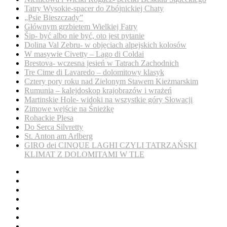
Tatry Wysokie-spacer do Zbójnickiej Chaty
„Psie Bieszczady”
Głównym grzbietem Wielkiej Fatry
Šip- być albo nie być, oto jest pytanie
Dolina Val Zebru- w objęciach alpejskich kolosów
W masywie Civetty – Lago di Coldai
Brestova- wczesna jesień w Tatrach Zachodnich
Tre Cime di Lavaredo – dolomitowy klasyk
Cztery pory roku nad Zielonym Stawem Kieżmarskim
Rumunia – kalejdoskop krajobrazów i wrażeń
Martinskie Hole- widoki na wszystkie góry Słowacji
Zimowe wejście na Śnieżkę
Rohackie Plesa
Do Serca Silvretty
St. Anton am Arlberg
GIRO dei CINQUE LAGHI CZYLI TATRZAŃSKI
KLIMAT Z DOLOMITAMI W TLE
O
nas
Góry
Pozostałe
Przewodniki
Beaglowa
Korona
Wspieramy!
Gór
Kontakt