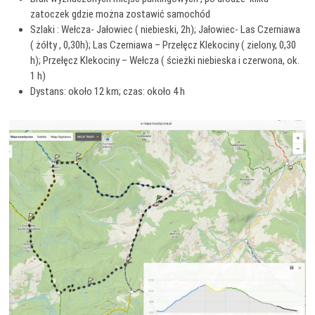
zatoczek gdzie można zostawić samochód
Szlaki : Wełcza- Jałowiec ( niebieski, 2h); Jałowiec- Las Czerniawa
( żółty , 0,30h); Las Czerniawa – Przełęcz Klekociny ( zielony, 0,30
h); Przełęcz Klekociny – Wełcza ( ścieżki niebieska i czerwona, ok.
1 h)
Dystans: około 12 km; czas: około 4 h