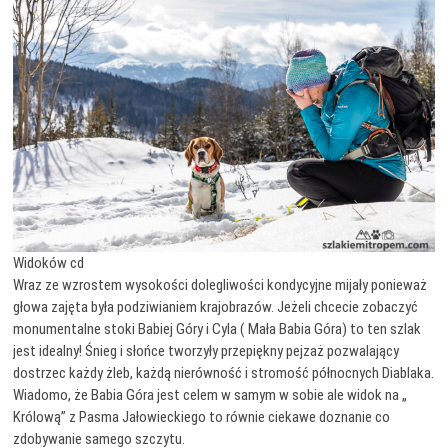
Widoków cd
Wraz ze wzrostem wysokości dolegliwości kondycyjne mijały ponieważ
głowa zajęta była podziwianiem krajobrazów. Jeżeli chcecie zobaczyć
monumentalne stoki Babiej Góry i Cyla ( Mała Babia Góra) to ten szlak
jest idealny! Śnieg i słońce tworzyły przepiękny pejzaż pozwalający
dostrzec każdy żleb, każdą nierówność i stromość północnych Diablaka.
Wiadomo, że Babia Góra jest celem w samym w sobie ale widok na „
Królową” z Pasma Jałowieckiego to równie ciekawe doznanie co
zdobywanie samego szczytu.