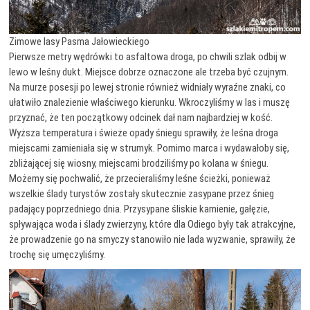
Zimowe lasy Pasma Jałowieckiego
Pierwsze metry wędrówki to asfaltowa droga, po chwili szlak odbij w
lewo w leśny dukt. Miejsce dobrze oznaczone ale trzeba być czujnym.
Na murze posesji po lewej stronie również widniały wyraźne znaki, co
ułatwiło znalezienie właściwego kierunku. Wkroczyliśmy w las i muszę
przyznać, że ten początkowy odcinek dał nam najbardziej w kość.
Wyższa temperatura i świeże opady śniegu sprawiły, że leśna droga
miejscami zamieniała się w strumyk. Pomimo marca i wydawałoby się,
zbliżającej się wiosny, miejscami brodziliśmy po kolana w śniegu.
Możemy się pochwalić, że przecieraliśmy leśne ścieżki, ponieważ
wszelkie ślady turystów zostały skutecznie zasypane przez śnieg
padający poprzedniego dnia. Przysypane śliskie kamienie, gałęzie,
spływająca woda i ślady zwierzyny, które dla Odiego były tak atrakcyjne,
że prowadzenie go na smyczy stanowiło nie lada wyzwanie, sprawiły, że
trochę się umęczyliśmy.