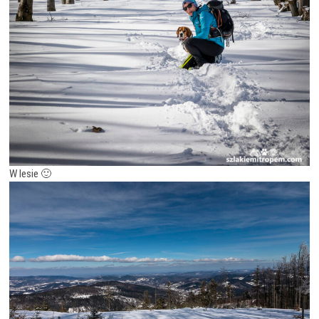
W lesie 🙂