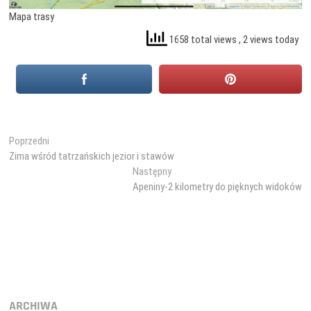
Mapa trasy
1658 total views
, 2 views today
Nawigacja
Poprzedni
Poprzedni
wpis:
Zima wśród tatrzańskich jezior i stawów
wpisu
Następny
Następny
wpis:
Apeniny-2 kilometry do pięknych widoków
ARCHIWA