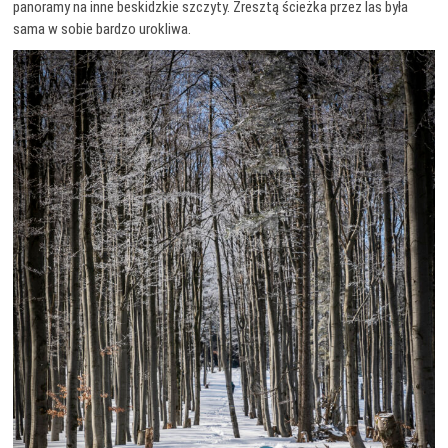
panoramy na inne beskidzkie szczyty. Zresztą ścieżka przez las była
sama w sobie bardzo urokliwa.