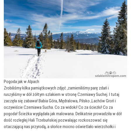
Pogoda jak w Alpach
Zrobiliśmy kilka pamiątkowych zdjęć ,zamieniliśmy parę zdań i
ruszyliśmy w dół żółtym szlakiem w stronę Czerniawy Suchej. I tutaj
zaczęła się zabawa! Babia Góra, Mędralowa, Pilsko ,Lachów Groń i
oczywiście Czerniawa Sucha. Co za widoki! Co za ścieżki! Co za
pogoda! Ścieżka wyglądała jak malowana. Delikatnie prowadziła w dół
dość rozległej Hali Trzebuńskiej pozwalając rozkoszować się
otaczającą nas przyrodą, a słońce mocno oświetlało wierzchołki i