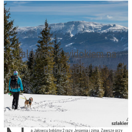
Jałowiec, z widokiem na
Babią Górę
a Jałowcu byliśmy 2 razy. Jesienią i zimą. Zawsze przy