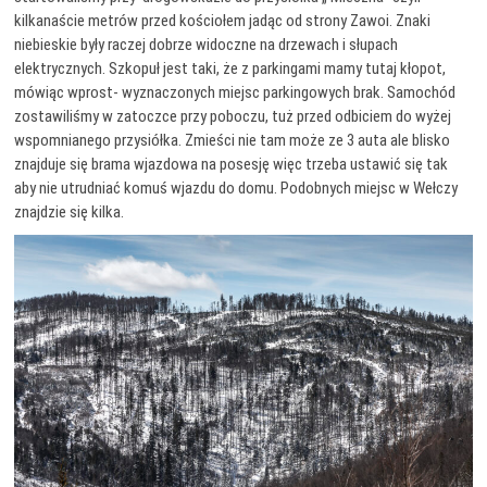
kilkanaście metrów przed kościołem jadąc od strony Zawoi. Znaki
niebieskie były raczej dobrze widoczne na drzewach i słupach
elektrycznych. Szkopuł jest taki, że z parkingami mamy tutaj kłopot,
mówiąc wprost- wyznaczonych miejsc parkingowych brak. Samochód
zostawiliśmy w zatoczce przy poboczu, tuż przed odbiciem do wyżej
wspomnianego przysiółka. Zmieści nie tam może ze 3 auta ale blisko
znajduje się brama wjazdowa na posesję więc trzeba ustawić się tak
aby nie utrudniać komuś wjazdu do domu. Podobnych miejsc w Wełczy
znajdzie się kilka.