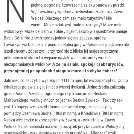
N
pięknej pogodzie. I zawsze na szlaku panowały pustki.
Wędrowaliśmy zgodnie z niebieskimi znakami z Zawoi-
Wełcza. Dlaczego tam tak mało turystów? Nie
wiem….Może szlak jest mało atrakcyjny? Może mało
widokowy? Może cel sam w sobie „ nijaki”, skoro w sąsiedztwie panuje
Babia Góra. Nic z tych rzeczy jednak się nie zgadza, oprócz
towarzystwa Diablaka. Z psem na Babią górę w Polsce nie pójdziemy ale
jeżeli chcemy zobaczyć i przyjrzeć się z bliska jej majestatycznym
północnym stokom to wejście na Jałowiec dostarczy wrażeń i
niezapomnianych widoków.
A że na szlaku spokój i brak turystów,
przynajmniej po opadach śniegu w marcu to chyba dobrze!
Jałowiec to szczyt o wysokości 1111 m npm, łatwo zapamiętać. Co do
lokalizacji pojawia się już nieco więcej dyskusji. Jedne źródła zaliczają
go do Pasma Przedbabiogórskiego i tym samym do Beskidu
Makowskiego, według innych to jednak Beskid Żywiecki. Tak czy tak
jest to najwyższy szczyt Pasma Jałowieckiego, znajdujący się
pomiędzy Czerniawą Suchą (1062 m npm), a Kolędówką (884 m npm).
Naszą wycieczkę rozpoczęliśmy w Zawoi, a konkretnie w Zawoi-
Wełcza. Szlak niebieski ma swój początek przy kościele w Wełczy, my
startowaliśmy przy drogowskazie do przysiółka „ Mleczna” czyli