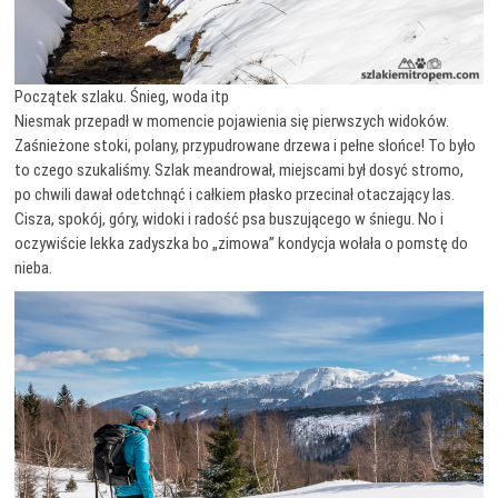
Początek szlaku. Śnieg, woda itp
Niesmak przepadł w momencie pojawienia się pierwszych widoków.
Zaśnieżone stoki, polany, przypudrowane drzewa i pełne słońce! To było
to czego szukaliśmy. Szlak meandrował, miejscami był dosyć stromo,
po chwili dawał odetchnąć i całkiem płasko przecinał otaczający las.
Cisza, spokój, góry, widoki i radość psa buszującego w śniegu. No i
oczywiście lekka zadyszka bo „zimowa” kondycja wołała o pomstę do
nieba.