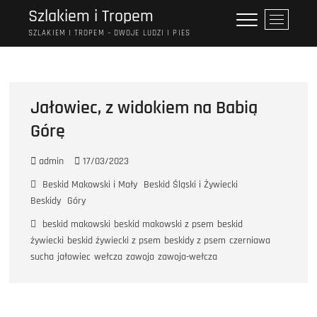
Przejdź
Szlakiem i Tropem
P
do
r
SZLAKIEM I TROPEM – DWOJE LUDZI I PIES
treści
z
y
c
i
Jałowiec, z widokiem na Babią
s
Górę
k
m
e
admin
17/03/2023
n
Beskid Makowski i Mały
Beskid Śląski i Żywiecki
u
Beskidy
Góry
beskid makowski
beskid makowski z psem
beskid
żywiecki
beskid żywiecki z psem
beskidy z psem
czerniawa
sucha
jałowiec
wełcza
zawoja
zawoja-wełcza