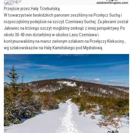
Przejście przez Halę Trzebuńską
W towarzystwie beskidzkich panoram zeszliśmy na Przełęcz Suchą i
rozpoczęliśmy podejście na szczyt Czerniawy Suchej. Za plecami został
Jałowiec na którego szczyt mogliśmy zerknąć z innej perspektywy. Po
około 30-40 min dotarliśmy w okolice Lasu Czerniawa i
kontynuowaliśmy na marsz zielonym szlakiem na Przełęczy Klekociny ,
wg szlakowskazów na Halę Kamińskiego pod Mędralową.