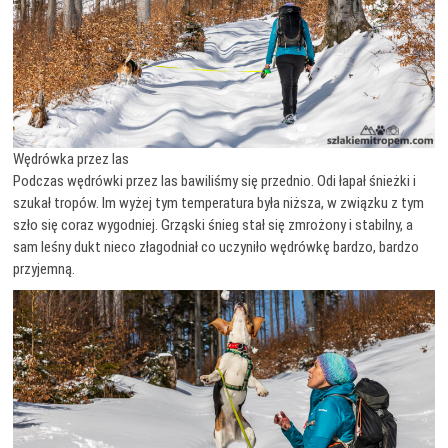
Wędrówka przez las
Podczas wędrówki przez las bawiliśmy się przednio. Odi łapał śnieżki i
szukał tropów. Im wyżej tym temperatura była niższa, w związku z tym
szło się coraz wygodniej. Grząski śnieg stał się zmrożony i stabilny, a
sam leśny dukt nieco złagodniał co uczyniło wędrówkę bardzo, bardzo
przyjemną.