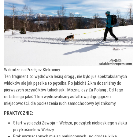
W drodze na Przełęcz Klekociny
Ten fragment to wędrówka leśną drogą , nie było juz spektakularnych
widoków ale jak pętelka to pętelka. Po jakichś 2 km dotarliśmy do
pierwszych przysiółków takich jak : Można, czy Za Polaną . Od tego
ostatniego jakiś 1 km wędrowaliśmy asfaltową drgogąprzez
miejscowości, dla pocieszenia ruch samochodowy był znikomy.
PRAKTYCZNIE:
Start wycieczki Zawoja – Wełcza, początek niebieskiego szlaku
przy kościele w Wełczy
Brak wyznaczonych miejsc parkingowych , po drodze kilka