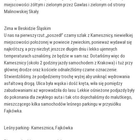
miejscowości żółtym i zielonym przez Gawlas i zielonym od strony
Malinowskiej Skały.
Zima w Beskidzie Śląskim
U nas na pierwszy rzut „poszedł” czarny szlak z Kamesznicy, niewielkiej
miejscowości położonej w powiecie żywieckim, ponieważ wydawał się
najkrótszy, a przy niezbyt jeszcze długim dniu i lekko ujemnych
temperaturach uznaliśmy, że będzie w sam raz. Dotarliśmy więc do
Kamesznicy (około 2 godziny jazdy samochodem z Krakowa) i tuż przy
głównej drodze oraz kościele odnaleźliśmy czarne oznaczenie.
Stwierdziliśmy, że podjedziemy trochę wyżej aby uniknąć wędrowania
asfaltową drogą. Ulica była wąska i dość kręta, wiła się pomiędzy
zabudowaniami aż wprowadziła do lasu. Lekkie ośnieżone podjazdy były
do pokonania dla zwykłego auta i tak oto dojechaliśmy do malutkiego,
mieszczącego kilka samochodów leśnego parkingu w przysiółku
Fajkówka.
Leśny parking- Kamesznica, Fajkówka