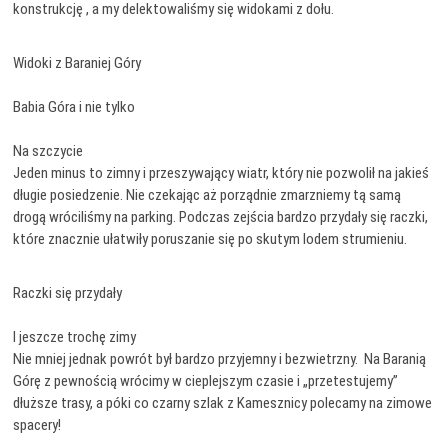
konstrukcję , a my delektowaliśmy się widokami z dołu.
Widoki z Baraniej Góry
Babia Góra i nie tylko
Na szczycie
Jeden minus to zimny i przeszywający wiatr, który nie pozwolił na jakieś
długie posiedzenie. Nie czekając aż porządnie zmarzniemy tą samą
drogą wróciliśmy na parking. Podczas zejścia bardzo przydały się raczki,
które znacznie ułatwiły poruszanie się po skutym lodem strumieniu.
Raczki się przydały
I jeszcze trochę zimy
Nie mniej jednak powrót był bardzo przyjemny i bezwietrzny. Na Baranią
Górę z pewnością wrócimy w cieplejszym czasie i „przetestujemy”
dłuższe trasy, a póki co czarny szlak z Kamesznicy polecamy na zimowe
spacery!