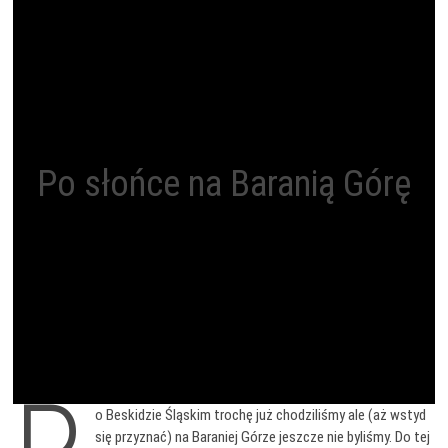
Po słońce na Baranią Górę
o Beskidzie Śląskim trochę już chodziliśmy ale (aż wstyd
się przyznać) na Baraniej Górze jeszcze nie byliśmy. Do tej