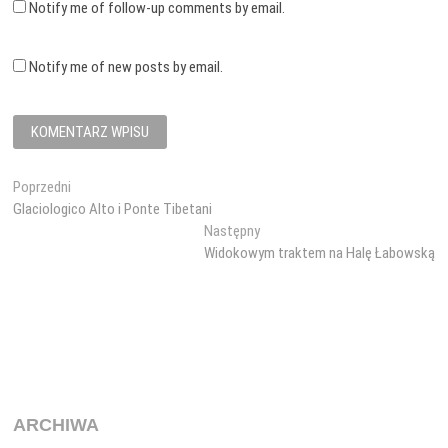
Notify me of follow-up comments by email.
Notify me of new posts by email.
Nawigacja
Poprzedni
Poprzedni
wpis:
Glaciologico Alto i Ponte Tibetani
wpisu
Następny
Następny
wpis:
Widokowym traktem na Halę Łabowską
ARCHIWA