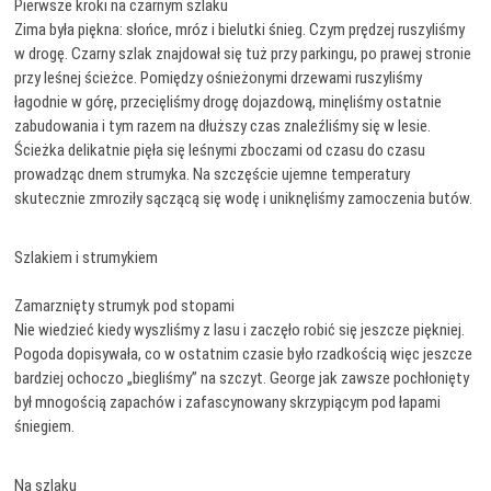
Pierwsze kroki na czarnym szlaku
Zima była piękna: słońce, mróz i bielutki śnieg. Czym prędzej ruszyliśmy
w drogę. Czarny szlak znajdował się tuż przy parkingu, po prawej stronie
przy leśnej ścieżce. Pomiędzy ośnieżonymi drzewami ruszyliśmy
łagodnie w górę, przecięliśmy drogę dojazdową, minęliśmy ostatnie
zabudowania i tym razem na dłuższy czas znaleźliśmy się w lesie.
Ścieżka delikatnie pięła się leśnymi zboczami od czasu do czasu
prowadząc dnem strumyka. Na szczęście ujemne temperatury
skutecznie zmroziły sączącą się wodę i uniknęliśmy zamoczenia butów.
Szlakiem i strumykiem
Zamarznięty strumyk pod stopami
Nie wiedzieć kiedy wyszliśmy z lasu i zaczęło robić się jeszcze piękniej.
Pogoda dopisywała, co w ostatnim czasie było rzadkością więc jeszcze
bardziej ochoczo „biegliśmy” na szczyt. George jak zawsze pochłonięty
był mnogością zapachów i zafascynowany skrzypiącym pod łapami
śniegiem.
Na szlaku