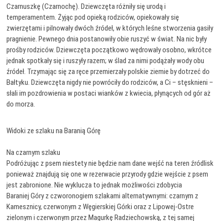
Czarnuszkę (Czarnochę). Dziewczęta różniły się urodą i
temperamentem. Żyjąc pod opieką rodziców, opiekowały się
zwierzętami i pilnowały dwóch źródeł, w których leśne stworzenia gasiły
pragnienie. Pewnego dnia postanowiły obie ruszyć w świat. Na nic były
prośby rodziców. Dziewczęta początkowo wędrowały osobno, wkrótce
jednak spotkały się i ruszyły razem; w ślad za nimi podążały wody obu
źródeł. Trzymając się za ręce przemierzały polskie ziemie by dotrzeć do
Bałtyku. Dziewczęta nigdy nie powróciły do rodziców, a Ci – stęsknieni –
słali im pozdrowienia w postaci wianków z kwiecia, płynących od gór aż
do morza.
Widoki ze szlaku na Baranią Górę
Na czarnym szlaku
Podróżując z psem niestety nie będzie nam dane wejść na teren źródlisk
ponieważ znajdują się one w rezerwacie przyrody gdzie wejście z psem
jest zabronione. Nie wyklucza to jednak możliwości zdobycia
Baraniej Góry z czworonogiem szlakami alternatywnymi: czarnym z
Kamesznicy, czerwonym z Węgierskiej Górki oraz z Lipowej-Ostre
zielonym i czerwonym przez Magurkę Radziechowską, z tej samej