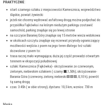
PRAKTYCZNIE
:
start czarnego szlaku z miejscowości Kamesznica, województwo
śląskie, powiat żywiecki
jeżeli nie chcemy wędrować asfaltową drogą można podjechać do
przysiółka Fajkówka i na leśnym niedużym parkingu zostawić
samochód, parking znajduje się po lewej stronie
na szczycie Baraniej Góry znajduje się 15 metrów wieża widokowa
w okolicach szczytu znajduje się rezerwat przyrody ograniczający
możliwości wejścia z psem na jego teren dlatego też szlaki
dozwolone z psem to:
trasa raczej mało wymagająca; duża jej część prowadzi otwartym
terenem w ekspozycji południowej
szlaki: Kamesznica (Fajkówka)- skrzyżowanie ze czerwonym,
zielonym, niebieskim szlakiem ( czarny ⬛️;1,50h); skrzyżowanie-
Barania Góra (czerwony, zielony, niebieski🟥🟩🟦; 0,10 h); powrót
tą samą drogą
czas: 3:45h ( w obie strony); dystans: 10,5 km; wznios: 730 m
Mapka