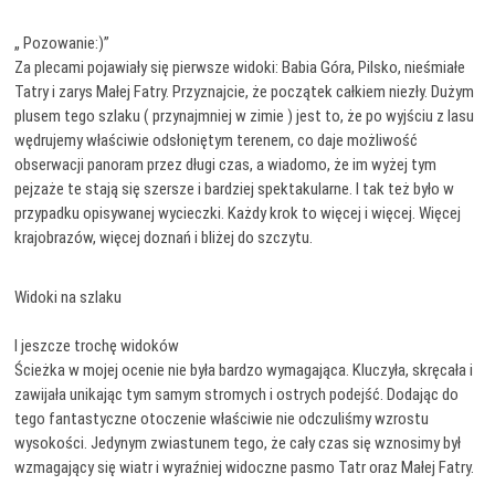
„ Pozowanie:)”
Za plecami pojawiały się pierwsze widoki: Babia Góra, Pilsko, nieśmiałe
Tatry i zarys Małej Fatry. Przyznajcie, że początek całkiem niezły. Dużym
plusem tego szlaku ( przynajmniej w zimie ) jest to, że po wyjściu z lasu
wędrujemy właściwie odsłoniętym terenem, co daje możliwość
obserwacji panoram przez długi czas, a wiadomo, że im wyżej tym
pejzaże te stają się szersze i bardziej spektakularne. I tak też było w
przypadku opisywanej wycieczki. Każdy krok to więcej i więcej. Więcej
krajobrazów, więcej doznań i bliżej do szczytu.
Widoki na szlaku
I jeszcze trochę widoków
Ścieżka w mojej ocenie nie była bardzo wymagająca. Kluczyła, skręcała i
zawijała unikając tym samym stromych i ostrych podejść. Dodając do
tego fantastyczne otoczenie właściwie nie odczuliśmy wzrostu
wysokości. Jedynym zwiastunem tego, że cały czas się wznosimy był
wzmagający się wiatr i wyraźniej widoczne pasmo Tatr oraz Małej Fatry.