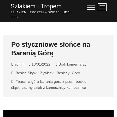
Przejdź
Szlakiem i Tropem
P
do
r
SZLAKIEM I TROPEM – DWOJE LUDZI I
treści
PIES
z
y
c
i
s
Po styczniowe słońce na
k
Baranią Górę
m
e
n
admin
13/01/2022
Brak komentarzy
u
Beskid Śląski i Żywiecki
Beskidy
Góry
#barania góra
barania góra z psem
beskid
śląski
czarny szlak z kamesznicy
kamesznica