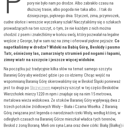
P
pory nie było nam po drodze. Albo zabrakło czasu na
dłuższej trasie, albo pogoda nie taka albo… I tak do
dzisiejszego, pięknego dnia. Styczeń, zima, przymrozek,
cudne słońce i wreszcie wyczekany szlak! Naczytaliśmy się o szlakach
prowadzących na ten szczyt, o tym, że nie każdym z nich można
chodzić z psem i znaleźliśmy w końcu swój, który pozwalał na legalne
wejście z George, był w sam raz na zimę i oferował piękne pejzaże.
Co
napotkaliśmy w drodze? Widoki na Babią Górę, Beskidy i pasmo
Tatr, ośnieżony las, zamarznięty strumień pod nogami i łapami,
zimny wiatr na szczycie i jeszcze więcej widoków.
Na początku już tradycyjnie kilka słów na temat samego szczytu
Baraniej Góry aby wiedzieć gdzie i po co idziemy. Chcąc wejść na
wspomnianą Baranią Górę skierowaliśmy się w Beskid Śląski ponieważ
jest to drugi po
Skrzycznem
najwyższy szczyt w tej części Beskidów.
Wierzchołek mierzy 1220 m npm i znajduje się na nim 15 metrowa,
metalowa wieża widokowa. Ze stoków Baraniej Góry wypływają dwa z
trzech potoków źródłowych Wisły – Biała i Czarna Wisełka. Z Baranią
Górą związana jest legenda o narodzinach rzeki Wisły, według której, w
odległych czasach na Baraniej Górze mieszkał władca tych terenów,
Beskid z żoną Boraną. Mieli oni syna Lana oraz dwie córki: Białą (Białkę) i