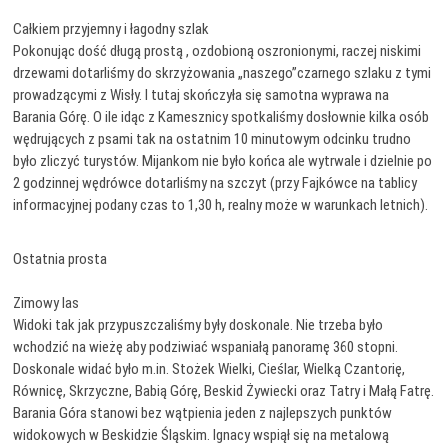
Całkiem przyjemny i łagodny szlak
Pokonując dość długą prostą , ozdobioną oszronionymi, raczej niskimi
drzewami dotarliśmy do skrzyżowania „naszego”czarnego szlaku z tymi
prowadzącymi z Wisły. I tutaj skończyła się samotna wyprawa na
Barania Górę. O ile idąc z Kamesznicy spotkaliśmy dosłownie kilka osób
wędrujących z psami tak na ostatnim 10 minutowym odcinku trudno
było zliczyć turystów. Mijankom nie było końca ale wytrwale i dzielnie po
2 godzinnej wędrówce dotarliśmy na szczyt (przy Fajkówce na tablicy
informacyjnej podany czas to 1,30 h, realny może w warunkach letnich).
Ostatnia prosta
Zimowy las
Widoki tak jak przypuszczaliśmy były doskonale. Nie trzeba było
wchodzić na wieżę aby podziwiać wspaniałą panoramę 360 stopni.
Doskonale widać było m.in. Stożek Wielki, Cieślar, Wielką Czantorię,
Równicę, Skrzyczne, Babią Górę, Beskid Żywiecki oraz Tatry i Małą Fatrę.
Barania Góra stanowi bez wątpienia jeden z najlepszych punktów
widokowych w Beskidzie Śląskim. Ignacy wspiął się na metalową