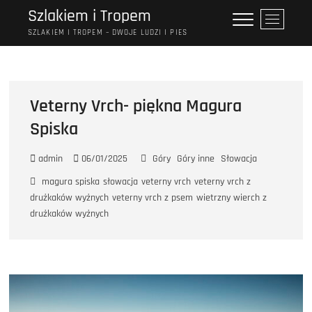
Przejdź
Szlakiem i Tropem
P
do
r
SZLAKIEM I TROPEM – DWOJE LUDZI I PIES
treści
z
y
c
i
Veterny Vrch- piękna Magura
s
Spiska
k
m
e
admin
06/01/2025
Góry
Góry inne
Słowacja
n
magura spiska
słowacja
veterny vrch
veterny vrch z
u
drużkaków wyżnych
veterny vrch z psem
wietrzny wierch z
drużkaków wyżnych