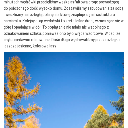
minutach wędrówki przecięliśmy wąską asfaltową drogę prowadzącą
do położonego dość wysoko domu. Zostawiliśmy zabudowania za sobą
i weszliśmy na rozległą polanę, na której znajduje się infrastruktura
narciarska. Kolejny etap wędrówki to kręte leśne drogi, wznoszące się w
górę i opadające w dół. To poplątanie nie miało nic wspólnego z
oznakowaniem szlaku, ponieważ ono było wręcz wzorcowe. Widać, że
chyba niedawno odnowione. Dość długo wędrowaliśmy przez rozległe i
jeszcze jesienne, kolorowe lasy.