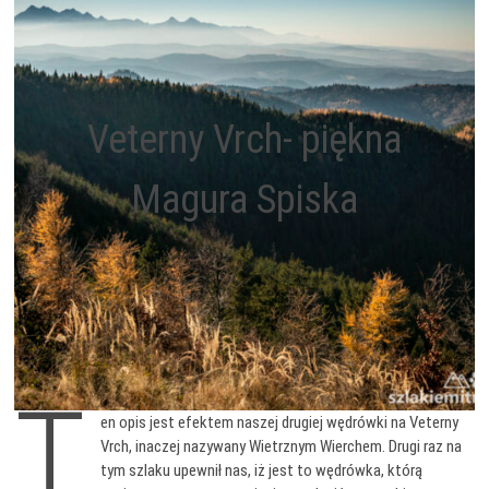
Veterny Vrch- piękna
Magura Spiska
T
en opis jest efektem naszej drugiej wędrówki na Veterny
Vrch, inaczej nazywany Wietrznym Wierchem. Drugi raz na
tym szlaku upewnił nas, iż jest to wędrówka, którą