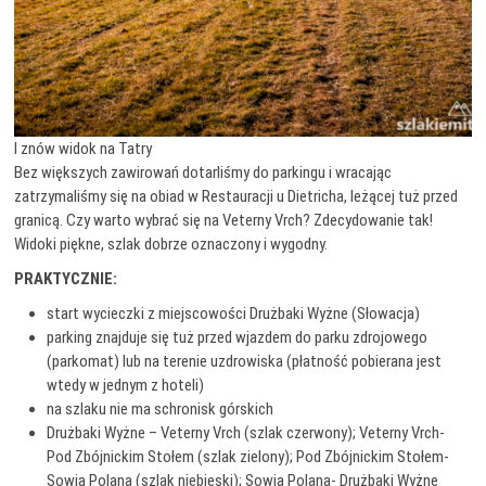
I znów widok na Tatry
Bez większych zawirowań dotarliśmy do parkingu i wracając
zatrzymaliśmy się na obiad w Restauracji u Dietricha, leżącej tuż przed
granicą. Czy warto wybrać się na Veterny Vrch? Zdecydowanie tak!
Widoki piękne, szlak dobrze oznaczony i wygodny.
PRAKTYCZNIE:
start wycieczki z miejscowości Drużbaki Wyżne (Słowacja)
parking znajduje się tuż przed wjazdem do parku zdrojowego
(parkomat) lub na terenie uzdrowiska (płatność pobierana jest
wtedy w jednym z hoteli)
na szlaku nie ma schronisk górskich
Drużbaki Wyżne – Veterny Vrch (szlak czerwony); Veterny Vrch-
Pod Zbójnickim Stołem (szlak zielony); Pod Zbójnickim Stołem-
Sowia Polana (szlak niebieski); Sowia Polana- Drużbaki Wyżne