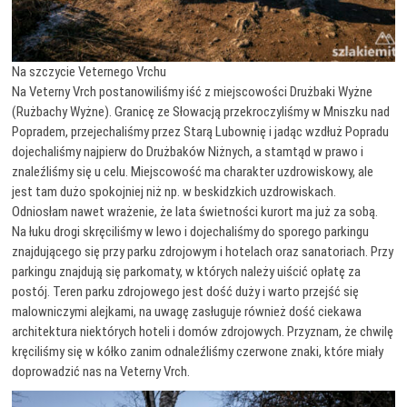
Na szczycie Veternego Vrchu
Na Veterny Vrch postanowiliśmy iść z miejscowości Drużbaki Wyżne
(Rużbachy Wyżne). Granicę ze Słowacją przekroczyliśmy w Mniszku nad
Popradem, przejechaliśmy przez Starą Lubownię i jadąc wzdłuż Popradu
dojechaliśmy najpierw do Drużbaków Niżnych, a stamtąd w prawo i
znaleźliśmy się u celu. Miejscowość ma charakter uzdrowiskowy, ale
jest tam dużo spokojniej niż np. w beskidzkich uzdrowiskach.
Odniosłam nawet wrażenie, że lata świetności kurort ma już za sobą.
Na łuku drogi skręciliśmy w lewo i dojechaliśmy do sporego parkingu
znajdującego się przy parku zdrojowym i hotelach oraz sanatoriach. Przy
parkingu znajdują się parkomaty, w których należy uiścić opłatę za
postój. Teren parku zdrojowego jest dość duży i warto przejść się
malowniczymi alejkami, na uwagę zasługuje również dość ciekawa
architektura niektórych hoteli i domów zdrojowych. Przyznam, że chwilę
kręciliśmy się w kółko zanim odnaleźliśmy czerwone znaki, które miały
doprowadzić nas na Veterny Vrch.