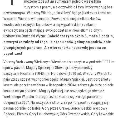
możemy z czystym sumieniem polecić wszystkim
turystom z psami, ale oczywiście i tym, który wędrują bez
czworonogów. Wietrzny Wierch „odkryliśmy” będąc jakiś czas temu na
Wysokim Wierchu w Pieninach. Prowadzi na niego kilka szlaków,
wiodących z różnych kierunków, a my wypatrzyliśmy całkiem
sympatyczną pętlę mającą swój początek w niewielkim i cichym
uzdrowisku Drużbaki Wyżne.
Całość trasy to około 5, może 6 godzin,
a wszystko zależy od tego ile czasu poświęcimy na podziwianie
przepięknych panoram. A z wierzchołka naprawdę jest na co
popatrzeć!
Veterny Vrch zwany Wietrznym Wierchem to szczyt o wysokości 1111 m
npm w paśmie Magury Spiskiej na Słowacji. Leży pomiędzy
szczytami Plontana (1040 m) i Horbalova (1010 m). Wietrzny Wierch to
najwyższy szczyt wschodniej części Magury Spiskiej. Jest porośnięty
lasem, ale potężna wichura w listopadzie 2004 r. zniszczyła duże połacie
lasu na całym grzbiecie Magury Spiskiej, nie oszczędzając również
Wietrznego Wierchu. Dlatego też, roztacza się z niego panorama
obejmująca 360°. Na wszystkie strony, aż po horyzont rozciągają się
pasma górskie, od Babiej Góry przez Orawę, Gorce, Beskid Wyspowy i
Sądecki, Pieniny, Góry Leluchowskie, Góry Czerchowskie, Góry Lewockie