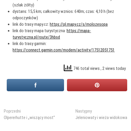
(szlak żółty)
dystans: 15,5 km; całkowity wznios: 640m; czas: 4,10 h (bez
odpoczynków)
link do trasy mapy.cz:
https://pl.mapy.cz/s/molozesopa
link do trasy mapa turystyczna :
https://mapa-
turystyczna.pl/route/3hbsd
link do trasy garmin:
https://connect.garmin.com/modern/activity/17512051751
746 total views
, 2 views today
Nawigacja
Poprzedni
Następny
Poprzedni
Następny
wpis:
wpis:
Olpererhutte i „wiszący most”
Jeleniowaty i wieża widokowa
wpisu