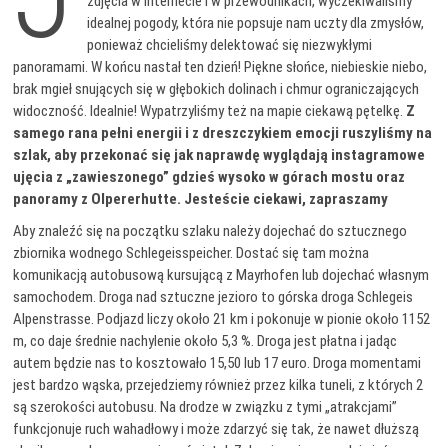
zdjęcia w internecie i w przewodnikach, wyczekiwaliśmy
idealnej pogody, która nie popsuje nam uczty dla zmysłów,
ponieważ chcieliśmy delektować się niezwykłymi
panoramami. W końcu nastał ten dzień! Piękne słońce, niebieskie niebo,
brak mgieł snujących się w głębokich dolinach i chmur ograniczających
widoczność. Idealnie! Wypatrzyliśmy też na mapie ciekawą pętelkę.
Z
samego rana pełni energii i z dreszczykiem emocji ruszyliśmy na
szlak, aby przekonać się jak naprawdę wyglądają instagramowe
ujęcia z „zawieszonego” gdzieś wysoko w górach mostu oraz
panoramy z Olpererhutte. Jesteście ciekawi, zapraszamy
Aby znaleźć się na początku szlaku należy dojechać do sztucznego
zbiornika wodnego Schlegeisspeicher. Dostać się tam można
komunikacją autobusową kursującą z Mayrhofen lub dojechać własnym
samochodem. Droga nad sztuczne jezioro to górska droga Schlegeis
Alpenstrasse. Podjazd liczy około 21 km i pokonuje w pionie około 1152
m, co daje średnie nachylenie około 5,3 %. Droga jest płatna i jadąc
autem będzie nas to kosztowało 15,50 lub 17 euro. Droga momentami
jest bardzo wąska, przejedziemy również przez kilka tuneli, z których 2
są szerokości autobusu. Na drodze w związku z tymi „atrakcjami”
funkcjonuje ruch wahadłowy i może zdarzyć się tak, że nawet dłuższą