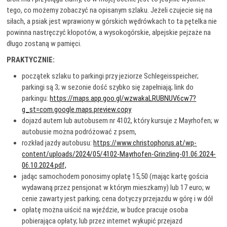
tego, co możemy zobaczyć na opisanym szlaku. Jeżeli czujecie się na
siłach, a psiak jest wprawiony w górskich wędrówkach to ta pętelka nie
powinna nastręczyć kłopotów, a wysokogórskie, alpejskie pejzaże na
długo zostaną w pamięci.
PRAKTYCZNIE:
początek szlaku to parkingi przy jeziorze Schlegeisspeicher;
parkingi są 3; w sezonie dość szybko się zapełniają; link do
parkingu:
https://maps.app.goo.gl/wzwakaLRUBNUV6cw7?
g_st=com.google.maps.preview.copy
dojazd autem lub autobusem nr 4102, który kursuje z Mayrhofen; w
autobusie można podróżować z psem,
rozkład jazdy autobusu:
https://www.christophorus.at/wp-
content/uploads/2024/05/4102-Mayrhofen-Grinzling-01.06.2024-
06.10.2024.pdf,
jadąc samochodem ponosimy opłatę 15,50 (mając kartę gościa
wydawaną przez pensjonat w którym mieszkamy) lub 17 euro; w
cenie zawarty jest parking; cena dotyczy przejazdu w górę i w dół
opłatę można uiścić na wjeździe, w budce pracuje osoba
pobierająca opłaty; lub przez internet wykupić przejazd