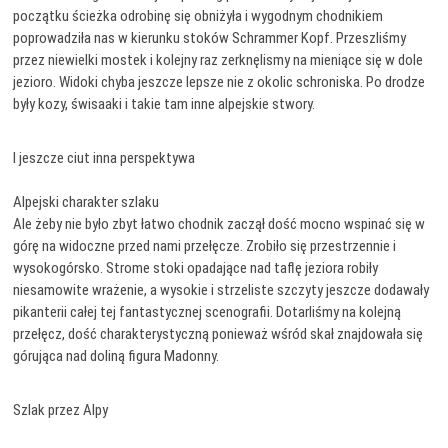
początku ścieżka odrobinę się obniżyła i wygodnym chodnikiem
poprowadziła nas w kierunku stoków Schrammer Kopf. Przeszliśmy
przez niewielki mostek i kolejny raz zerknęlismy na mieniące się w dole
jezioro. Widoki chyba jeszcze lepsze nie z okolic schroniska. Po drodze
były kozy, świsaaki i takie tam inne alpejskie stwory.
I jeszcze ciut inna perspektywa
Alpejski charakter szlaku
Ale żeby nie było zbyt łatwo chodnik zaczął dość mocno wspinać się w
górę na widoczne przed nami przełęcze. Zrobiło się przestrzennie i
wysokogórsko. Strome stoki opadające nad taflę jeziora robiły
niesamowite wrażenie, a wysokie i strzeliste szczyty jeszcze dodawały
pikanterii całej tej fantastycznej scenografii. Dotarliśmy na kolejną
przełęcz, dość charakterystyczną ponieważ wśród skał znajdowała się
górująca nad doliną figura Madonny.
Szlak przez Alpy