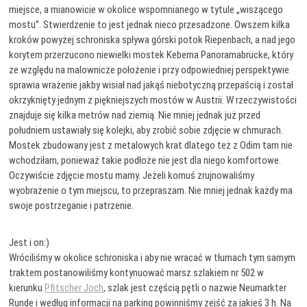
miejsce, a mianowicie w okolice wspomnianego w tytule „wiszącego
mostu”. Stwierdzenie to jest jednak nieco przesadzone. Owszem kilka
kroków powyżej schroniska spływa górski potok Riepenbach, a nad jego
korytem przerzucono niewielki mostek Kebema Panoramabrücke, który
ze względu na malownicze położenie i przy odpowiedniej perspektywie
sprawia wrażenie jakby wisiał nad jakąś niebotyczną przepaścią i został
okrzyknięty jednym z piękniejszych mostów w Austrii. W rzeczywistości
znajduje się kilka metrów nad ziemią. Nie mniej jednak już przed
południem ustawiały się kolejki, aby zrobić sobie zdjęcie w chmurach.
Mostek zbudowany jest z metalowych krat dlatego też z Odim tam nie
wchodziłam, ponieważ takie podłoże nie jest dla niego komfortowe.
Oczywiście zdjęcie mostu mamy. Jeżeli komuś zrujnowaliśmy
wyobrażenie o tym miejscu, to przepraszam. Nie mniej jednak każdy ma
swoje postrzeganie i patrzenie.
Jest i on:)
Wróciliśmy w okolice schroniska i aby nie wracać w tłumach tym samym
traktem postanowiliśmy kontynuować marsz szlakiem nr 502 w
kierunku
Pfitscher Joch
, szlak jest częścią pętli o nazwie Neumarkter
Runde i według informacji na parking powinniśmy zejść za jakieś 3 h. Na