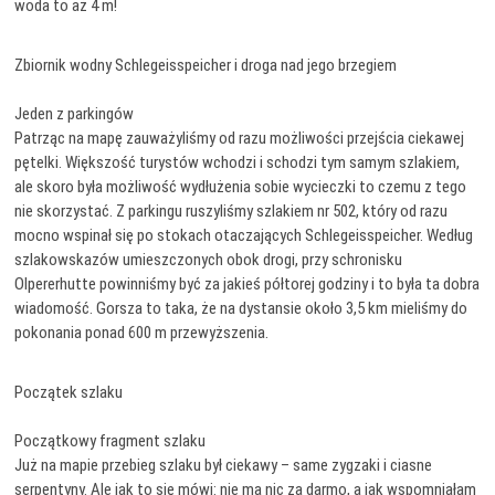
woda to aż 4 m!
Zbiornik wodny Schlegeisspeicher i droga nad jego brzegiem
Jeden z parkingów
Patrząc na mapę zauważyliśmy od razu możliwości przejścia ciekawej
pętelki. Większość turystów wchodzi i schodzi tym samym szlakiem,
ale skoro była możliwość wydłużenia sobie wycieczki to czemu z tego
nie skorzystać. Z parkingu ruszyliśmy szlakiem nr 502, który od razu
mocno wspinał się po stokach otaczających Schlegeisspeicher. Według
szlakowskazów umieszczonych obok drogi, przy schronisku
Olpererhutte powinniśmy być za jakieś półtorej godziny i to była ta dobra
wiadomość. Gorsza to taka, że na dystansie około 3,5 km mieliśmy do
pokonania ponad 600 m przewyższenia.
Początek szlaku
Początkowy fragment szlaku
Już na mapie przebieg szlaku był ciekawy – same zygzaki i ciasne
serpentyny. Ale jak to się mówi: nie ma nic za darmo, a jak wspomniałam