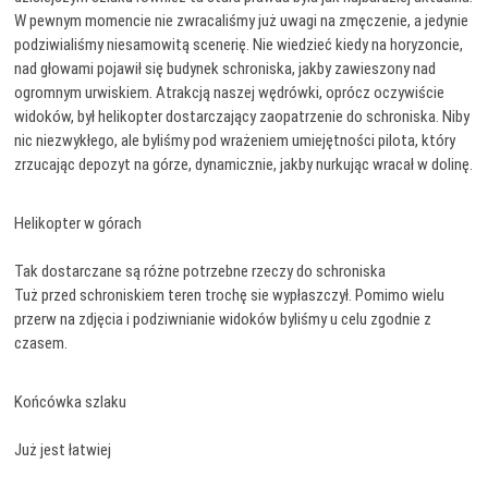
W pewnym momencie nie zwracaliśmy już uwagi na zmęczenie, a jedynie
podziwialiśmy niesamowitą scenerię. Nie wiedzieć kiedy na horyzoncie,
nad głowami pojawił się budynek schroniska, jakby zawieszony nad
ogromnym urwiskiem. Atrakcją naszej wędrówki, oprócz oczywiście
widoków, był helikopter dostarczający zaopatrzenie do schroniska. Niby
nic niezwykłego, ale byliśmy pod wrażeniem umiejętności pilota, który
zrzucając depozyt na górze, dynamicznie, jakby nurkując wracał w dolinę.
Helikopter w górach
Tak dostarczane są różne potrzebne rzeczy do schroniska
Tuż przed schroniskiem teren trochę sie wypłaszczył. Pomimo wielu
przerw na zdjęcia i podziwnianie widoków byliśmy u celu zgodnie z
czasem.
Końcówka szlaku
Już jest łatwiej