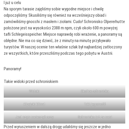
I już u celu
Na sporym tarasie zajęliśmy sobie wygodne miejsce i chwilę
odpoczęliśmy. Skusiliśmy się również na wcześniejszy obiad i
zamówiliśmy gnocchi z masłem i ziołami. Cudo! Schronisko Olpererhutte
położone jest na wysokości 2388 m npm, czyli około 600 m powyżej
tafli Schlegeisspeicher. Miejsce naprawdę robi wrażenie, a panoramy są
obłędne. Nie ma co się dziwić, że z minuty na minutę przybywało
turystów. W naszej ocenie ten właśnie szlak był najbardziej zatłoczony
ze wszystkich, które przeszliśmy podczas tego pobytu w Austrii.
Panoramy!
Takie widoki przed schroniskiem
Widoki
Okolice schroniska
Alpejski klimat
Taki jegomość
Jest czym nacieszyć oczy
Schronisko już za nami
Przed wyruszeniem w dalszą drogę udaliśmy się jeszcze w jedno