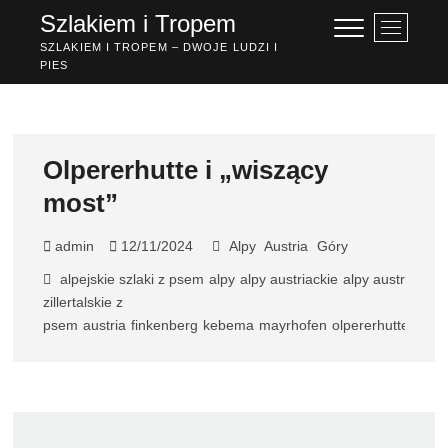
Przejdź
Szlakiem i Tropem
P
do
r
SZLAKIEM I TROPEM – DWOJE LUDZI I
treści
PIES
z
y
c
i
s
Olpererhutte i „wiszący
k
most”
m
e
n
admin
12/11/2024
Alpy
Austria
Góry
u
alpejskie szlaki z psem
alpy
alpy austriackie
alpy austriackie
zillertalskie z
psem
austria
finkenberg
kebema
mayrhofen
olpererhutte
olpe