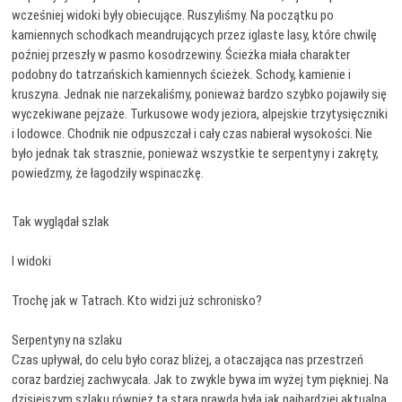
wcześniej widoki były obiecujące. Ruszyliśmy. Na początku po
kamiennych schodkach meandrujących przez iglaste lasy, które chwilę
poźniej przeszły w pasmo kosodrzewiny. Ścieżka miała charakter
podobny do tatrzańskich kamiennych ścieżek. Schody, kamienie i
kruszyna. Jednak nie narzekaliśmy, ponieważ bardzo szybko pojawiły się
wyczekiwane pejzaże. Turkusowe wody jeziora, alpejskie trzytysięczniki
i lodowce. Chodnik nie odpuszczał i cały czas nabierał wysokości. Nie
było jednak tak strasznie, ponieważ wszystkie te serpentyny i zakręty,
powiedzmy, że łagodziły wspinaczkę.
Tak wyglądał szlak
I widoki
Trochę jak w Tatrach. Kto widzi już schronisko?
Serpentyny na szlaku
Czas upływał, do celu było coraz bliżej, a otaczająca nas przestrzeń
coraz bardziej zachwycała. Jak to zwykle bywa im wyżej tym piękniej. Na
dzisiejszym szlaku również ta stara prawda była jak najbardziej aktualna.