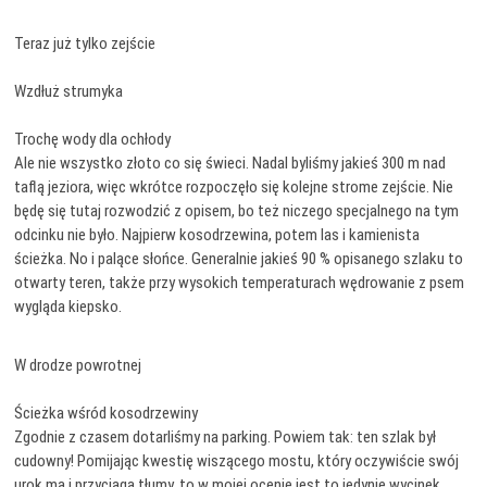
Teraz już tylko zejście
Wzdłuż strumyka
Trochę wody dla ochłody
Ale nie wszystko złoto co się świeci. Nadal byliśmy jakieś 300 m nad
taflą jeziora, więc wkrótce rozpoczęło się kolejne strome zejście. Nie
będę się tutaj rozwodzić z opisem, bo też niczego specjalnego na tym
odcinku nie było. Najpierw kosodrzewina, potem las i kamienista
ścieżka. No i palące słońce. Generalnie jakieś 90 % opisanego szlaku to
otwarty teren, także przy wysokich temperaturach wędrowanie z psem
wygląda kiepsko.
W drodze powrotnej
Ścieżka wśród kosodrzewiny
Zgodnie z czasem dotarliśmy na parking. Powiem tak: ten szlak był
cudowny! Pomijając kwestię wiszącego mostu, który oczywiście swój
urok ma i przyciąga tłumy, to w mojej ocenie jest to jedynie wycinek