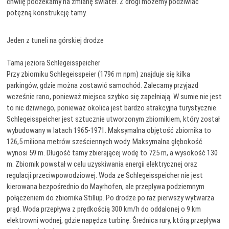
chwilę poczekamy na zmianę świateł. Z drogi możemy podziwiać
potężną konstrukcję tamy.
Jeden z tuneli na górskiej drodze
Tama jeziora Schlegeisspeicher
Przy zbiorniku Schlegeisspeier (1796 m npm) znajduje się kilka
parkingów, gdzie można zostawić samochód. Zalecamy przyjazd
wcześnie rano, ponieważ miejsca szybko się zapełniają. W sumie nie jest
to nic dziwnego, ponieważ okolica jest bardzo atrakcyjna turystycznie.
Schlegeisspeicher jest sztucznie utworzonym zbiornikiem, który został
wybudowany w latach 1965-1971. Maksymalna objętość zbiornika to
126,5 miliona metrów sześciennych wody. Maksymalna głębokość
wynosi 59 m. Długość tamy zbierającej wodę to 725 m, a wysokość 130
m. Zbiornik powstał w celu uzyskiwania energii elektrycznej oraz
regulacji przeciwpowodziowej. Woda ze Schlegeisspeicher nie jest
kierowana bezpośrednio do Mayrhofen, ale przepływa podziemnym
połączeniem do zbiornika Stillup. Po drodze po raz pierwszy wytwarza
prąd. Woda przepływa z prędkością 300 km/h do oddalonej o 9 km
elektrowni wodnej, gdzie napędza turbinę. Średnica rury, którą przepływa