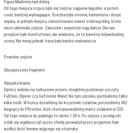
Figura Madonny nad doliną
Od tego miejsca rozpoczęło się zejście, najpierw łagodne, a potem
coraz bardziej wymagające. Ścieżka była stroma, kamienista i dosyć
wąska, w jednym miejscu zamontowano nawet stalową linkę, która
nieco ułatwiała zejście. Zakosów i serpentyn ciąg dalszy. Dla nas
przejście było komfortowe, ale wiadomo, że to kwestia indywidualnej
oceny. Nie mniej jednak trasa była bardzo malownicza.
Powolne zejście
Ubezpieczony fragment
Alpejska kraina
Oprócz widoku na turkusowe jezioro, mogliśmy podziwiać szczyty
Fußtein, Olperer czy Gefrorene Wand. Na tym odcinku spotkaliśmy tylko
kilka osób. W końcu dotarliśmy do krzyżówki szlaków, porzuciliśmy 502
biegnący do Pfitscher Joch i kontynuowaliśmy marsz szlakiem nr 535.
Od tego miejsca do parkingu to około 1,30 h. Po zejściu z przełączki
szlak się wypłaszczył i przez chwilę prowadził przez przyjemne hale
wzdłuż dość leniwie wijącego się strumyka.