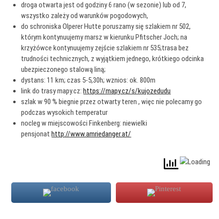
droga otwarta jest od godziny 6 rano (w sezonie) lub od 7,
wszystko zależy od warunków pogodowych,
do schroniska Olperer Hutte poruszamy się szlakiem nr 502,
którym kontynuujemy marsz w kierunku Pfitscher Joch; na
krzyżówce kontynuujemy zejście szlakiem nr 535;trasa bez
trudności technicznych, z wyjątkiem jednego, krótkiego odcinka
ubezpieczonego stalową liną;
dystans: 11 km; czas 5-5,30h; wznios: ok. 800m
link do trasy mapy.cz:
https://mapy.cz/s/kujozedudu
szlak w 90 % biegnie przez otwarty teren , więc nie polecamy go
podczas wysokich temperatur
nocleg w miejscowości Finkenberg: niewielki
pensjonat
http://www.amriedanger.at/