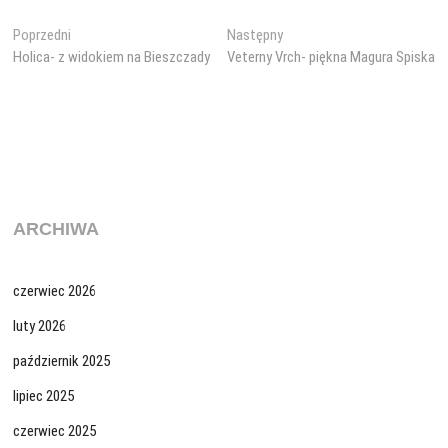
Nawigacja
Poprzedni
Następny
Poprzedni
Następny
wpis:
wpis:
Holica- z widokiem na Bieszczady
Veterny Vrch- piękna Magura Spiska
wpisu
ARCHIWA
czerwiec 2026
luty 2026
październik 2025
lipiec 2025
czerwiec 2025