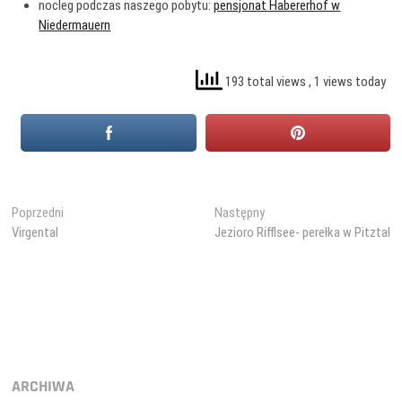
nocleg podczas naszego pobytu:
pensjonat Habererhof w
Niedermauern
193 total views
, 1 views today
Nawigacja
Poprzedni
Następny
Poprzedni
Następny
wpis:
wpis:
Virgental
Jezioro Rifflsee- perełka w Pitztal
wpisu
ARCHIWA