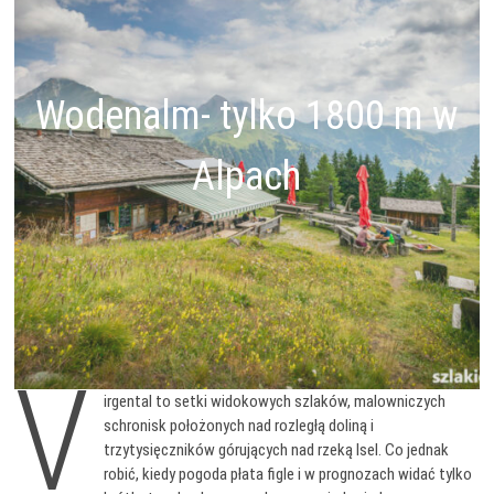
Wodenalm- tylko 1800 m w
Alpach
V
irgental to setki widokowych szlaków, malowniczych
schronisk położonych nad rozległą doliną i
trzytysięczników górujących nad rzeką Isel. Co jednak
robić, kiedy pogoda płata figle i w prognozach widać tylko