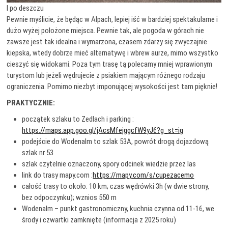
I po deszczu
Pewnie myślicie, że będąc w Alpach, lepiej iść w bardziej spektakularne i
dużo wyżej położone miejsca. Pewnie tak, ale pogoda w górach nie
zawsze jest tak idealna i wymarzona, czasem zdarzy się zwyczajnie
kiepska, wtedy dobrze mieć alternatywę i wbrew aurze, mimo wszystko
cieszyć się widokami. Poza tym trasę tą polecamy mniej wprawionym
turystom lub jeżeli wędrujecie z psiakiem mającym różnego rodzaju
ograniczenia. Pomimo niezbyt imponującej wysokości jest tam pięknie!
PRAKTYCZNIE:
początek szlaku to Zedlach i parking :
https://maps.app.goo.gl/jAcsMfejggcfW9yJ6?g_st=ig
podejście do Wodenalm to szlak 53A, powrót drogą dojazdową
szlak nr 53
szlak czytelnie oznaczony, spory odcinek wiedzie przez las
link do trasy mapy.com :
https://mapy.com/s/cupezacemo
całość trasy to około: 10 km; czas wędrówki 3h (w dwie strony,
bez odpoczynku); wznios 550 m
Wodenalm – punkt gastronomiczny, kuchnia czynna od 11-16, we
środy i czwartki zamknięte (informacja z 2025 roku)