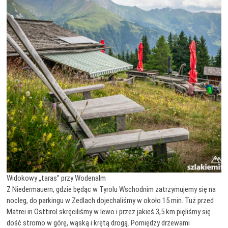
Widokowy „taras” przy Wodenalm
Z Niedermauern, gdzie będąc w Tyrolu Wschodnim zatrzymujemy się na
nocleg, do parkingu w Zedlach dojechaliśmy w około 15 min. Tuż przed
Matrei in Osttirol skręciliśmy w lewo i przez jakieś 3,5 km pięliśmy się
dość stromo w górę, wąską i krętą drogą. Pomiędzy drzewami