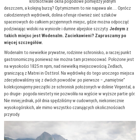
krótkotrwałe okna pogodowe pomiędzy jednym
deszczem, a kolejną burzą? Optymizmem to nie napawa ale….. Oprócz
całodziennych wędrówek, dolina oferuje również sieć szlaków
spacerowych do całkiem przyjemnych miejsc, gdzie można odpocząć
podziwiając widoki na wyniosłe i dumne alpejskie szczyty.
Jednym z
takich miejsc jest Wodenalm. Zaciekawieni? Zapraszamy po
więcej szczegółów.
Wodenalm to niewielkie prywatne, rodzinne schronisko, a raczej punkt
gastronomiczny, ponieważ nie można tam przenocować. Położone jest
na wysokości 1825 m npm, nad niewielką miejscowością Zedlach,
graniczącą z Matrei in Osttirol. Na wędrówkę do tego uroczego miejsca
zdecydowaliśmy się z dwóch powodów: po pierwsze – „namiętnie”
kolekcjonujemy pieczątki ze schronisk położonych w dolinie Virgental, a
po drugie- pogoda niestety nie pozwoliła na wyjście w wyższe partie gór.
Nie mniej jednak, pół dnia spędziliśmy w cudownych, niekoniecznie
wysokogórskich, ale mimo wszystko czarujących okolicznościach
przyrody.