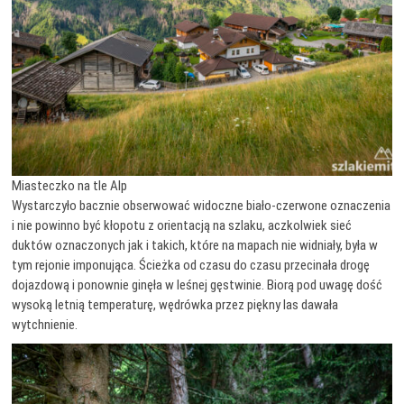
Miasteczko na tle Alp
Wystarczyło bacznie obserwować widoczne biało-czerwone oznaczenia
i nie powinno być kłopotu z orientacją na szlaku, aczkolwiek sieć
duktów oznaczonych jak i takich, które na mapach nie widniały, była w
tym rejonie imponująca. Ścieżka od czasu do czasu przecinała drogę
dojazdową i ponownie ginęła w leśnej gęstwinie. Biorą pod uwagę dość
wysoką letnią temperaturę, wędrówka przez piękny las dawała
wytchnienie.