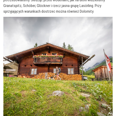
potrzebowaliśmy. Siedząc przed Wodenalm, jak na dłoni widzieliśmy
Granatspitz, Schöber, Glöckner i rzecz jasna grupę Lasörling. Przy
sprzyjających warunkach dostrzec można również Dolomity.