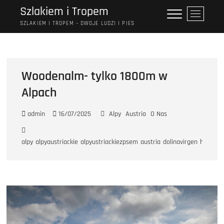
Przejdź
Szlakiem i Tropem
P
do
r
SZLAKIEM I TROPEM – DWOJE LUDZI I PIES
treści
z
y
c
i
Woodenalm- tylko 1800m w
s
Alpach
k
m
e
admin
16/07/2025
Alpy
Austria
O Nas
n
u
alpy
alpyaustriackie
alpyustriackiezpsem
austria
dolinavirgen
haberer