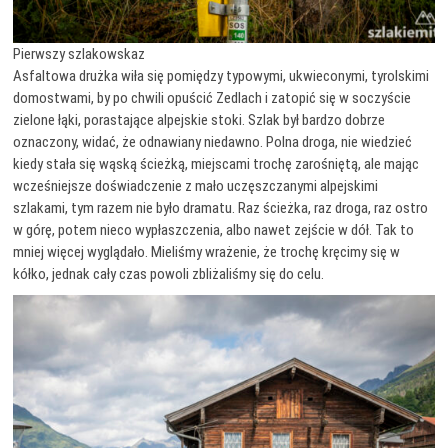
Pierwszy szlakowskaz
Asfaltowa drużka wiła się pomiędzy typowymi, ukwieconymi, tyrolskimi
domostwami, by po chwili opuścić Zedlach i zatopić się w soczyście
zielone łąki, porastające alpejskie stoki. Szlak był bardzo dobrze
oznaczony, widać, że odnawiany niedawno. Polna droga, nie wiedzieć
kiedy stała się wąską ścieżką, miejscami trochę zarośniętą, ale mając
wcześniejsze doświadczenie z mało uczęszczanymi alpejskimi
szlakami, tym razem nie było dramatu. Raz ścieżka, raz droga, raz ostro
w górę, potem nieco wypłaszczenia, albo nawet zejście w dół. Tak to
mniej więcej wyglądało. Mieliśmy wrażenie, że trochę kręcimy się w
kółko, jednak cały czas powoli zbliżaliśmy się do celu.