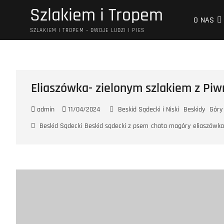
Przejdź
Szlakiem i Tropem
do
O NAS
treści
SZLAKIEM I TROPEM – DWOJE LUDZI I PIES
Eliaszówka- zielonym szlakiem z Piw
admin
11/04/2024
Beskid Sądecki i Niski
Beskidy
Góry
Beskid Sądecki
Beskid sądecki z psem
chata magóry
eliaszówka