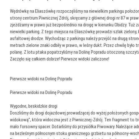
Wędrówkę na Eliaszówkę rozpoczęliśmy na niewielkim parkingu położon
strony centrum Piwnicznej Zdrój, skręcamy z głównej drogi nr 87 w praw
zjeżdżamy w prawo już bezpośrednio na drogę w kierunku Obidzy. Tuż za
niewielki parking. Z tego miejsca na Eliaszówkę prowadzi szlak zielony,
asfaltowej drodze. Wychodząc z parkingu należy przejść na drugą stron
metrach zielone znaki odbiły w prawo, w leśny dukt. Przez chwilę było
polanę. Z lotu ptaka popatrzyliśmy na Dolinę Popradu otoczoną szczyt
Zaczęło się całkiem dobrze! Pierwsze widoki zaliczone!
Pierwsze widoki na Dolinę Popradu
Pierwsze widoki na Dolinę Popradu
Wygodne, beskidzkie drogi
Doszliśmy do drogi dojazdowej prowadzącej do wyżej położonych gospod
widokową”, która widoczna jest z Piwnicznej-Zdrój. Ten fragment to tr
mało forsowny spacer. Dotarliśmy do przysiółka Piwowary. Należące a
na bezleśnym północnym stoku granicznego grzbietu na północny-wsch