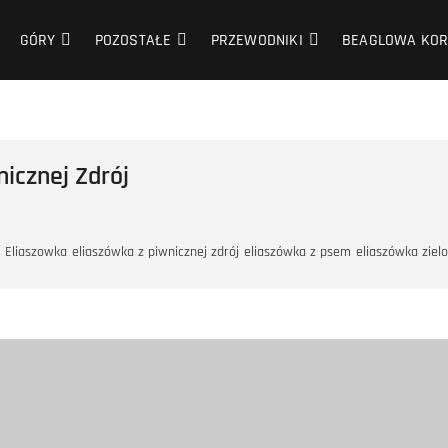
GÓRY
POZOSTAŁE
PRZEWODNIKI
BEAGLOWA KOR
nicznej Zdrój
Eliaszowka
eliaszówka z piwnicznej zdrój
eliaszówka z psem
eliaszówka ziel