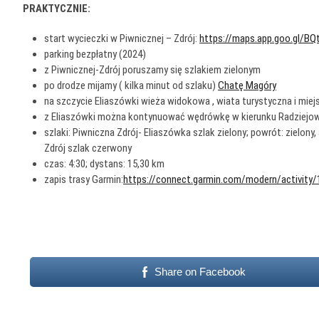
PRAKTYCZNIE:
start wycieczki w Piwnicznej – Zdrój:
https://maps.app.goo.gl/B
parking bezpłatny (2024)
z Piwnicznej-Zdrój poruszamy się szlakiem zielonym
po drodze mijamy ( kilka minut od szlaku)
Chatę Magóry
na szczycie Eliaszówki wieża widokowa , wiata turystyczna i miej
z Eliaszówki można kontynuować wędrówkę w kierunku Radziejow
szlaki: Piwniczna Zdrój- Eliaszówka szlak zielony; powrót: zielo
Zdrój szlak czerwony
czas: 4:30; dystans: 15,30 km
zapis trasy Garmin:
https://connect.garmin.com/modern/activity
Share on Facebook