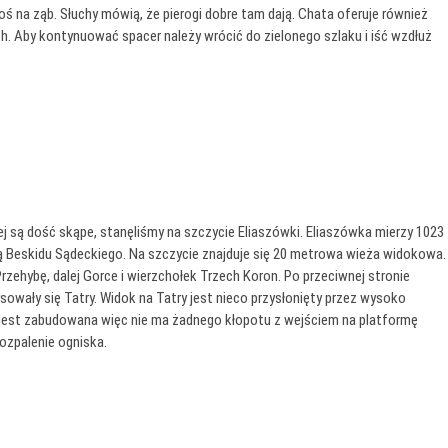
oś na ząb. Słuchy mówią, że pierogi dobre tam dają. Chata oferuje również
ech. Aby kontynuować spacer należy wrócić do zielonego szlaku i iść wzdłuż
zej są dość skąpe, stanęliśmy na szczycie Eliaszówki. Eliaszówka mierzy 1023
 Beskidu Sądeckiego. Na szczycie znajduje się 20 metrowa wieża widokowa.
rzehybę, dalej Gorce i wierzchołek Trzech Koron. Po przeciwnej stronie
ysowały się Tatry. Widok na Tatry jest nieco przysłonięty przez wysoko
a jest zabudowana więc nie ma żadnego kłopotu z wejściem na platformę
rozpalenie ogniska.