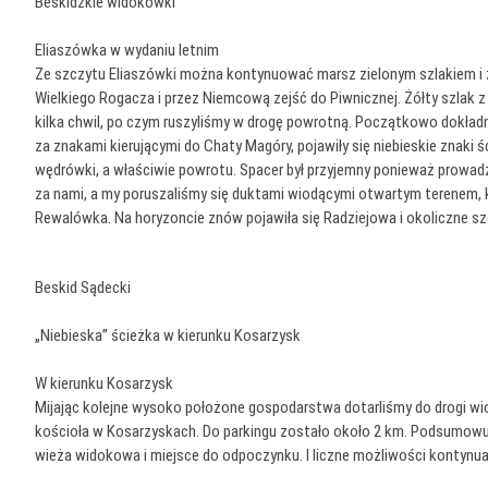
Beskidzkie widokówki
Eliaszówka w wydaniu letnim
Ze szczytu Eliaszówki można kontynuować marsz zielonym szlakiem i 
Wielkiego Rogacza i przez Niemcową zejść do Piwnicznej. Żółty szlak
kilka chwil, po czym ruszyliśmy w drogę powrotną. Początkowo dokład
za znakami kierującymi do Chaty Magóry, pojawiły się niebieskie znaki 
wędrówki, a właściwie powrotu. Spacer był przyjemny ponieważ prowad
za nami, a my poruszaliśmy się duktami wiodącymi otwartym terenem, 
Rewalówka. Na horyzoncie znów pojawiła się Radziejowa i okoliczne s
Beskid Sądecki
„Niebieska” ścieżka w kierunku Kosarzysk
W kierunku Kosarzysk
Mijając kolejne wysoko położone gospodarstwa dotarliśmy do drogi wio
kościoła w Kosarzyskach. Do parkingu zostało około 2 km. Podsumowuj
wieża widokowa i miejsce do odpoczynku. I liczne możliwości kontynua