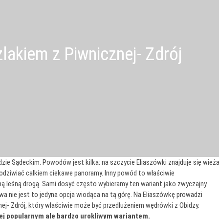
lakiem z Piwnicznej- Zdrój
ie Sądeckim. Powodów jest kilka: na szczycie Eliaszówki znajduje się wież
odziwiać całkiem ciekawe panoramy. Inny powód to właściwie
ą leśną drogą. Sami dosyć często wybieramy ten wariant jako zwyczajny
wa nie jest to jedyna opcja wiodąca na tą górę. Na Eliaszówkę prowadzi
nej- Zdrój, który właściwie może być przedłużeniem wędrówki z Obidzy.
iej popularnym ale bardzo urokliwym wariantem.