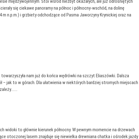
esie międzywojennym. Stoi wśród niezbyt okazałych, ale już odrośniętych
ierały się ciekawe panoramy na północ i północny-wschód, na dolinę
704 m n.p.m.) i grzbiety odchodzące od Pasma Jaworzyny Krynickiej oraz na
 towarzyszyła nam już do końca wędrówki na szczyt Eliaszówki. Dalsza
ł – jak to w górach. Dla ułatwienia w niektórych bardziej stromych miejscach
zależy…….
órych widoki to głównie kierunek północny. W pewnym momencie na drzewach
ące otoczonej lasem znajduje się niewielka drewniana chatka i ośrodek jazdy