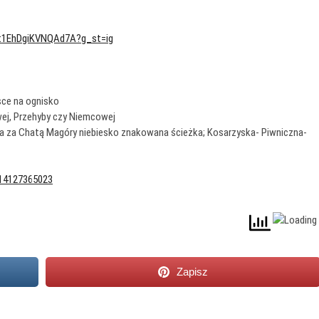
Qt1EhDgiKVNQAd7A?g_st=ig
sce na ognisko
ej, Przehyby czy Niemcowej
ny, a za Chatą Magóry niebiesko znakowana ścieżka; Kosarzyska- Piwniczna-
/14127365023
Zapisz