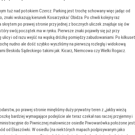
ym tuż nad potokiem Czercz. Parking jest trochę schowany więc jadąc od
o, znaki wskazują kierunek Kosarzyska/ Obidza. Po chwili kolejny raz
 skrętem po prawej stronie przy jednej z bocznych uliczek znajduje się ów
 który swój początek ma w rynku. Pierwsze znaki pojawiły się już przy
ę ulicy i od razu wejść na wąską dróżkę pomiędzy zabudowaniami. Po kilkuse
 trochę nudno ale dość szybko wyszliśmy na pierwszą rozległą i widokową
ami Beskidu Sądeckiego takimi jak: Kicarz, Niemcowa czy Wielki Rogacz.
arstw, po prawej stronie minęliśmy duży prywatny teren z „jakby wieżą
oszkę bardziej wymagające podejście ale teraz czekał nas raczej przyjemny i
dministracyjnie do Piwnicznej malownicze osiedle Piwowarówka położone jest
ód od Eliaszówki. W osiedlu (na niektórych mapach podpisywanym jako