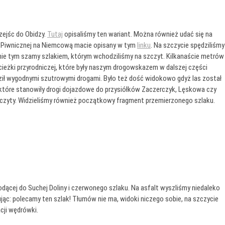
zejśc do Obidzy.
Tutaj
opisaliśmy ten wariant. Można również udać się na
 z Piwnicznej na Niemcową macie opisany w tym
linku
. Na szczycie spędziliśmy
nie tym szamy szlakiem, którym wchodziliśmy na szczyt. Kilkanaście metrów
ścieżki przyrodniczej, które były naszym drogowskazem w dalszej części
ził wygodnymi szutrowymi drogami. Było też dość widokowo gdyż las został
które stanowiły drogi dojazdowe do przysiółków Zaczerczyk, Lęskowa czy
zczyty. Widzieliśmy również początkowy fragment przemierzonego szlaku.
dącej do Suchej Doliny i czerwonego szlaku. Na asfalt wyszliśmy niedaleko
ąc: polecamy ten szlak! Tłumów nie ma, widoki niczego sobie, na szczycie
cji wędrówki.