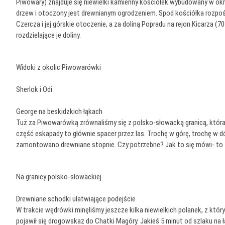
Piwowary) znajduje się niewielki kamienny kościołek wybudowany w okr
drzew i otoczony jest drewnianym ogrodzeniem. Spod kościółka rozpośc
Czercza i jej górskie otoczenie, a za doliną Popradu na rejon Kicarza (
rozdzielające je doliny.
Widoki z okolic Piwowarówki
Sherlok i Odi
George na beskidzkich łąkach
Tuż za Piwowarówką zrównaliśmy się z polsko-słowacką granicą, która
część eskapady to głównie spacer przez las. Trochę w górę, trochę w dó
zamontowano drewniane stopnie. Czy potrzebne? Jak to się mówi- to 
Na granicy polsko-słowackiej
Drewniane schodki ułatwiające podejście
W trakcie wędrówki minęliśmy jeszcze kilka niewielkich polanek, z kt
pojawił się drogowskaz do Chatki Magóry. Jakieś 5 minut od szlaku na ł