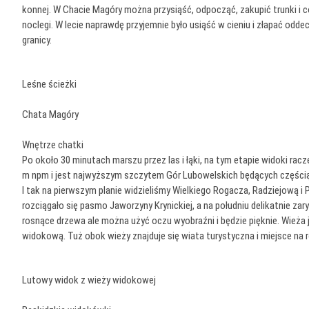
konnej. W Chacie Magóry można przysiąść, odpocząć, zakupić trunki i c
noclegi. W lecie naprawdę przyjemnie było usiąść w cieniu i złapać odd
granicy.
Leśne ścieżki
Chata Magóry
Wnętrze chatki
Po około 30 minutach marszu przez las i łąki, na tym etapie widoki rac
m npm i jest najwyższym szczytem Gór Lubowelskich będących częścią
I tak na pierwszym planie widzieliśmy Wielkiego Rogacza, Radziejową i P
rozciągało się pasmo Jaworzyny Krynickiej, a na południu delikatnie zar
rosnące drzewa ale można użyć oczu wyobraźni i będzie pięknie. Wież
widokową. Tuż obok wieży znajduje się wiata turystyczna i miejsce na 
Lutowy widok z wieży widokowej