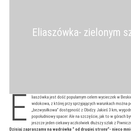
Eliaszówka- zielonym sz
E
liaszówka jest dość popularnym celem wycieczek w Beskidz
widokowa, z której przy sprzyjających warunkach można p
„bezwysiłkowa” dostępność z Obidzy. Jakieś 3 km, wygodn
popołudniowy spacer. Ale na szczęście, jak to w górach by
jeszcze jeden ciekawy aczkolwiek dłuższy szlak z Piwnicz
Dzisiaj zapraszamy na wędrówkę ” od drugiej strony”- nieco mn