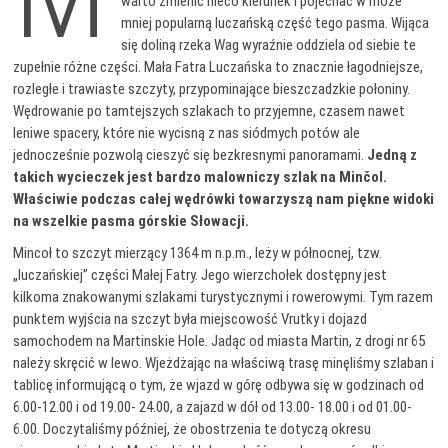
warto zmienić nieco kierunek i pojechać w może
mniej popularną luczańską część tego pasma. Wijąca
się doliną rzeka Wag wyraźnie oddziela od siebie te
zupełnie różne części. Mała Fatra Luczańska to znacznie łagodniejsze,
rozległe i trawiaste szczyty, przypominające bieszczadzkie połoniny.
Wędrowanie po tamtejszych szlakach to przyjemne, czasem nawet
leniwe spacery, które nie wycisną z nas siódmych potów ale
jednocześnie pozwolą cieszyć się bezkresnymi panoramami.
Jedną z
takich wycieczek jest bardzo malowniczy szlak na Minčol.
Właściwie podczas całej wędrówki towarzyszą nam piękne widoki
na wszelkie pasma górskie Słowacji.
Mincoł to szczyt mierzący 1364 m n.p.m., leży w północnej, tzw.
„luczańskiej” części Małej Fatry. Jego wierzchołek dostępny jest
kilkoma znakowanymi szlakami turystycznymi i rowerowymi. Tym razem
punktem wyjścia na szczyt była miejscowość Vrutky i dojazd
samochodem na Martinskie Hole. Jadąc od miasta Martin, z drogi nr 65
należy skręcić w lewo. Wjeżdżając na właściwą trasę minęliśmy szlaban i
tablicę informującą o tym, że wjazd w górę odbywa się w godzinach od
6.00-12.00 i od 19.00- 24.00, a zajazd w dół od 13.00- 18.00 i od 01.00-
6.00. Doczytaliśmy później, że obostrzenia te dotyczą okresu