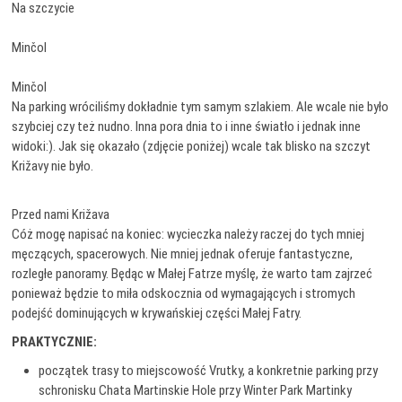
Na szczycie
Minčol
Minčol
Na parking wróciliśmy dokładnie tym samym szlakiem. Ale wcale nie było
szybciej czy też nudno. Inna pora dnia to i inne światło i jednak inne
widoki:). Jak się okazało (zdjęcie poniżej) wcale tak blisko na szczyt
Križavy nie było.
Przed nami Križava
Cóż mogę napisać na koniec: wycieczka należy raczej do tych mniej
męczących, spacerowych. Nie mniej jednak oferuje fantastyczne,
rozległe panoramy. Będąc w Małej Fatrze myślę, że warto tam zajrzeć
ponieważ będzie to miła odskocznia od wymagających i stromych
podejść dominujących w krywańskiej części Małej Fatry.
PRAKTYCZNIE:
początek trasy to miejscowość Vrutky, a konkretnie parking przy
schronisku Chata Martinskie Hole przy Winter Park Martinky