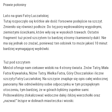
Prawie połoniny
Lato na grani Fatry Luczańskiej
Tutaj rozpoczęło się krótkie ale dość forsowne podejście na szczyt.
Zmieniło się również podłoże. Do tej pory wędrowaliśmy wygodnymi,
ziemistymi ścieżkami, które wiły się w wysokich trawach. Ostatni
fragment tuż przed szczytem to bardziej stromy i kamienisty dukt. Nie
ma się jednak co zrażać, ponieważ ten odcinek to może jakieś 10 minut
bardziej wymagającej wędrówki.
Tuż pod szczytem
Minčol oferuje nam ciekawe widoki na 4 strony świata. Znów Tatry, Mała
Fatra Krywańska, Niżne Tatry, Wielka Fatra, Góry Choczańskie i liczne
szczyty Fatry Luczańskiej. Na szczycie znajduje się opis całej widocznej
panoramy. Nie odmówiliśmy sobie odpoczynku w tym przepięknym
otoczeniu, tym bardziej, że w górach byliśmy zupełnie sami.
Próbowaliśmy zlokalizować widoczne dalej i bliżej wierzchołki oraz
„nazwać” leżące w dolinach miasteczka i wioski.