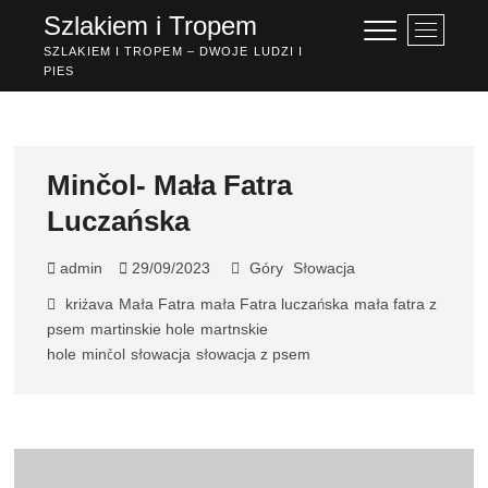
Przejdź
Szlakiem i Tropem
P
do
r
SZLAKIEM I TROPEM – DWOJE LUDZI I
treści
PIES
z
y
c
i
s
Minčol- Mała Fatra
k
Luczańska
m
e
n
admin
29/09/2023
Góry
Słowacja
u
kriżava
Mała Fatra
mała Fatra luczańska
mała fatra z
psem
martinskie hole
martnskie
hole
minčol
słowacja
słowacja z psem