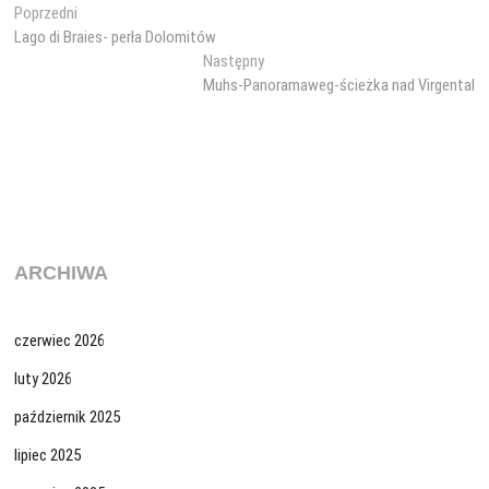
Nawigacja
Poprzedni
Poprzedni
wpis:
Lago di Braies- perła Dolomitów
wpisu
Następny
Następny
wpis:
Muhs-Panoramaweg-ścieżka nad Virgental
ARCHIWA
czerwiec 2026
luty 2026
październik 2025
lipiec 2025