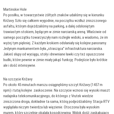
Martinskie Hole
Po posiłku, w towarzystwie żółtych znaków udaliśmy się w kierunku
Križavy. Szło się całkiem wygodnie, na początku wzdłuż zniszczonego
asfaltu, którym dojeżdzaliśmy na parking, a dalej odsłoniętym
trawiastym stokiem, będącym w zimie narciarską areną. Właściwie od
samego początku towarzyszyły nam rozległe widoki, a wiadomo, że im
wyżej tym piękniej. Z każdym krokiem odsłaniały się kolejne panoramy.
Jedynym mankamentem była „strasząca” infrastruktura narciarska.
Jakieś słupy od wyciągu, stoły i drewniane ławki czy też opuszczone
budki, które pewnie w zimie miały jakąś funkcję. Podejście było krótkie
ale i dość intensywne.
Na szczycie Križavy
Po około 45 minutach marszu osiągnęliśmy szczyt Križavy (1457 m
npm) i tutaj kolejne zaskoczenie. Na szczycie wznosi się wysoki maszt
nadajnika telekomunikacyjnego, do którego z Vrutek wiedzie
zniszczona droga, dokładnie ta sama, którą podjeżdżaliśmy. Stacja RTV
wyglądała niczym twierdza lub więzienie. Otoczona była wysokim
murem, który szczelnie okalała kosodrzewina. Widok dość zaskakujący.