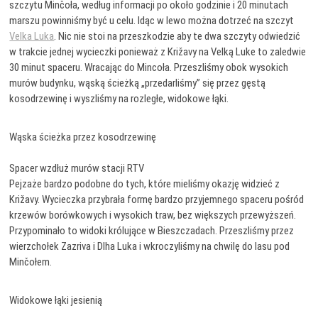
szczytu Minčoła, według informacji po około godzinie i 20 minutach
marszu powinniśmy być u celu. Idąc w lewo można dotrzeć na szczyt
Velka Luka
. Nic nie stoi na przeszkodzie aby te dwa szczyty odwiedzić
w trakcie jednej wycieczki ponieważ z Križavy na Velką Luke to zaledwie
30 minut spaceru. Wracając do Mincoła. Przeszliśmy obok wysokich
murów budynku, wąską ścieżką „przedarliśmy” się przez gęstą
kosodrzewinę i wyszliśmy na rozległe, widokowe łąki.
Wąska ścieżka przez kosodrzewinę
Spacer wzdłuż murów stacji RTV
Pejzaże bardzo podobne do tych, które mieliśmy okazję widzieć z
Križavy. Wycieczka przybrała formę bardzo przyjemnego spaceru pośród
krzewów borówkowych i wysokich traw, bez większych przewyższeń.
Przypominało to widoki królujące w Bieszczadach. Przeszliśmy przez
wierzchołek Zazriva i Dlha Luka i wkroczyliśmy na chwilę do lasu pod
Minčołem.
Widokowe łąki jesienią