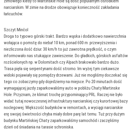
zimowego kiedy to Martinskie Hole są dość popularnym ośrodkiem
narciarskim. W zimie na drodze obowiązuje konieczność zakładania
łańcuchów.
Szczyt Minčol
Droga to typowo górski trakt. Bardzo wąska i dodatkowo nawierzchnia
wołająca o pomstę do nieba! 10 km, ponad 600 m przewyższenia i
niezliczona ilość dziur. 30 km/h to już zawrotna prędkość, o czym
informowało nas stukające zawieszenie. Do gładkich, górskich asfaltów
rozścielonych np. w Dolomitach czy Alpach brakowało bardzo dużo.
Trasa pięła się serpentynami dość stromo. Im wyżej tym ciekawsze
widoki pojawiały się pomiędzy drzewami. Już nie mogliśmy doczekać się
tego co zobaczymy gdy dojedziemy na miejsce. Po 20 minutach dość
wymagającej jazdy zaparkowaliśmy auto w pobliżu Chaty Martinske
Hole. Przyznam, że klimat trochę przypominający PRL. Raczej nie było
widać tutaj nowoczesnej infrastruktury narciarskiej czy kurortowej bazy
noclegowej. Większość budynków w remontach, a wyciągi narciarskie
erę swojej świetności chyba miały dobre parę lat temu. Tuż przy dużym
budynku Martińskiej Chaty zaparkowaliśmy samochód i zaczęliśmy
dzień od śniadania na tarasie schroniska.