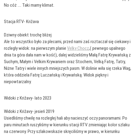
No cóż …. Taki mamy klimat.
Stacja RTV- Križava
Dziwny obiekt trochę bliżej
Ale to wszystko było za plecami, przed nami zaś roztaczał się ciekawy i
rozległy widok: na pierwszym planie
Velky Chocz
,( pewnego upalnego
dnia ta góra dała nam w kość), dalej widzieliśmy Małą Fatrę Krywańską z
Suchym, Małym i Velkim Krywaniem oraz Stochem, Velką Fatrę, Tatry,
Niżne Tatry i wiele innych mniejszych pasm. W dolinie wiła się rzeka Wag,
która oddziela Fatrę Luczańską i Krywańską. Widok piękny i
niepowtarzalny.
Widoki z Križavy- lato 2023
Widoki z Križavy- jesień 2019
Usiedliśmy chwilę na rozległej hali aby nacieszyć oczy panoramami. Po
paru minutach ruszyliśmy w kierunku stacji RTV zmieniając kolor szlaku
na czerwony. Przy szlakowskazie skręciliśmy w prawo, w kierunku