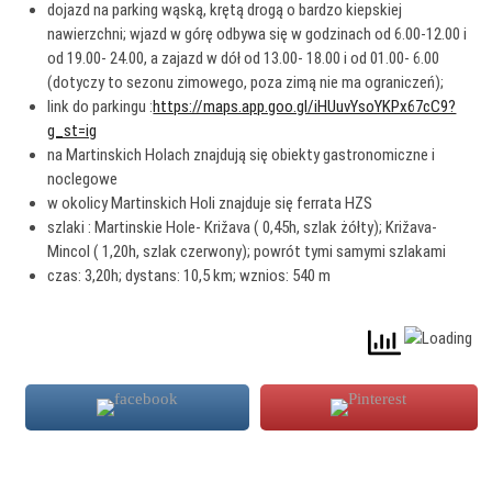
dojazd na parking wąską, krętą drogą o bardzo kiepskiej
nawierzchni; wjazd w górę odbywa się w godzinach od 6.00-12.00 i
od 19.00- 24.00, a zajazd w dół od 13.00- 18.00 i od 01.00- 6.00
(dotyczy to sezonu zimowego, poza zimą nie ma ograniczeń);
link do parkingu :
https://maps.app.goo.gl/iHUuvYsoYKPx67cC9?
g_st=ig
na Martinskich Holach znajdują się obiekty gastronomiczne i
noclegowe
w okolicy Martinskich Holi znajduje się ferrata HZS
szlaki : Martinskie Hole- Križava ( 0,45h, szlak żółty); Križava-
Mincol ( 1,20h, szlak czerwony); powrót tymi samymi szlakami
czas: 3,20h; dystans: 10,5 km; wznios: 540 m