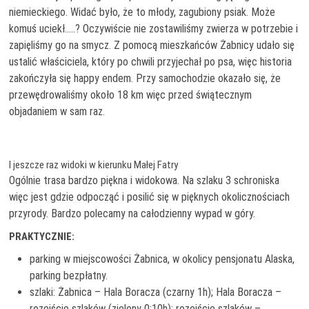
niemieckiego. Widać było, że to młody, zagubiony psiak. Może
komuś uciekł…..? Oczywiście nie zostawiliśmy zwierza w potrzebie i
zapięliśmy go na smycz. Z pomocą mieszkańców Żabnicy udało się
ustalić właściciela, który po chwili przyjechał po psa, więc historia
zakończyła się happy endem. Przy samochodzie okazało się, że
przewędrowaliśmy około 18 km więc przed świątecznym
objadaniem w sam raz.
I jeszcze raz widoki w kierunku Małej Fatry
Ogólnie trasa bardzo piękna i widokowa. Na szlaku 3 schroniska
więc jest gdzie odpocząć i posilić się w pięknych okolicznościach
przyrody. Bardzo polecamy na całodzienny wypad w góry.
PRAKTYCZNIE:
parking w miejscowości Żabnica, w okolicy pensjonatu Alaska,
parking bezpłatny.
szlaki: Żabnica – Hala Boracza (czarny 1h); Hala Boracza –
rozejście szlaków (zielony 0:10h); rozejście szlaków –