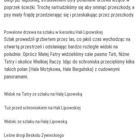
poprzek ścieżki. Trochę natrudziliśmy się aby ominąć przeszkody, a
psy miały frajdę przedzierając się i przeskakując przez przeszkody.
Powalone drzewa na szlaku w kierunku Hali Lipowskiej
Szlak prowadził grzbietem przez las, co jakiś czas wychodząc na
otwartą przestrzeń i odsłaniając bardzo rozległe widoki na
południe. Oprócz Małej Fatry widzieliśmy całe pasmo Tatr, Niżne
Tatry i okolice Wielkiej Raczy. Idąc do schroniska przecięliśmy kilka
takich polan (Hala Motykowa, Hala Bieguńska) z cudownymi
panoramami.
Widok na Tatry ze szlaku na Halę Lipowską
Tuż przed schroniskiem na Hali Lipowskiej
Widoki ze szlaku na Halę Lipowską
Leśne drogi Beskidu Żywieckiego