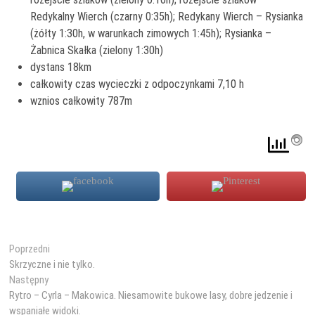
Redykalny Wierch (czarny 0:35h); Redykany Wierch – Rysianka
(żółty 1:30h, w warunkach zimowych 1:45h); Rysianka –
Żabnica Skałka (zielony 1:30h)
dystans 18km
całkowity czas wycieczki z odpoczynkami 7,10 h
wznios całkowity 787m
Nawigacja
Poprzedni
Poprzedni
wpis:
Skrzyczne i nie tylko.
wpisu
Następny
Następny
wpis:
Rytro – Cyrla – Makowica. Niesamowite bukowe lasy, dobre jedzenie i
wspaniałe widoki.