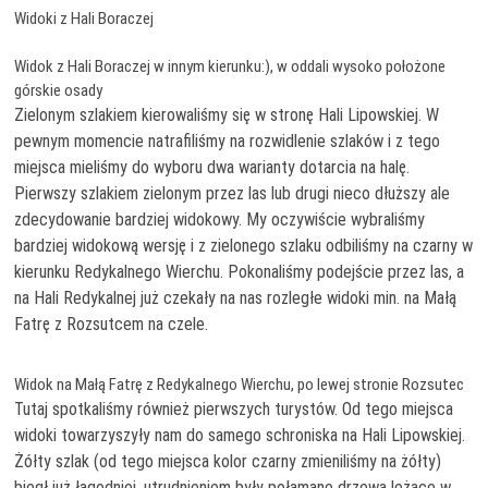
Widoki z Hali Boraczej
Widok z Hali Boraczej w innym kierunku:), w oddali wysoko położone
górskie osady
Zielonym szlakiem kierowaliśmy się w stronę Hali Lipowskiej. W
pewnym momencie natrafiliśmy na rozwidlenie szlaków i z tego
miejsca mieliśmy do wyboru dwa warianty dotarcia na halę.
Pierwszy szlakiem zielonym przez las lub drugi nieco dłuższy ale
zdecydowanie bardziej widokowy. My oczywiście wybraliśmy
bardziej widokową wersję i z zielonego szlaku odbiliśmy na czarny w
kierunku Redykalnego Wierchu. Pokonaliśmy podejście przez las, a
na Hali Redykalnej już czekały na nas rozległe widoki min. na Małą
Fatrę z Rozsutcem na czele.
Widok na Małą Fatrę z Redykalnego Wierchu, po lewej stronie Rozsutec
Tutaj spotkaliśmy również pierwszych turystów. Od tego miejsca
widoki towarzyszyły nam do samego schroniska na Hali Lipowskiej.
Żółty szlak (od tego miejsca kolor czarny zmieniliśmy na żółty)
biegł już łagodniej, utrudnieniem były połamane drzewa leżące w