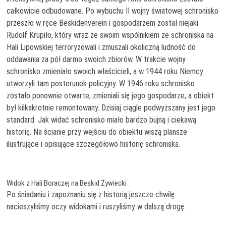
całkowicie odbudowane. Po wybuchu II wojny światowej schronisko
przeszło w ręce Beskidenverein i gospodarzem został niejaki
Rudolf Krupiło, który wraz ze swoim wspólnikiem ze schroniska na
Hali Lipowskiej terroryzowali i zmuszali okoliczną ludność do
oddawania za pół darmo swoich zbiorów. W trakcie wojny
schronisko zmieniało swoich właścicieli, a w 1944 roku Niemcy
utworzyli tam posterunek policyjny. W 1946 roku schronisko
zostało ponownie otwarte, zmieniali się jego gospodarze, a obiekt
był kilkakrotnie remontowany. Dzisiaj ciągle podwyższany jest jego
standard. Jak widać schronisko miało bardzo bujną i ciekawą
historię. Na ścianie przy wejściu do obiektu wiszą plansze
ilustrujące i opisujące szczegółowo historię schroniska.
Widok z Hali Boraczej na Beskid Żywiecki
Po śniadaniu i zapoznaniu się z historią jeszcze chwilę
nacieszyliśmy oczy widokami i ruszyliśmy w dalszą drogę.