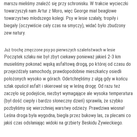
marszu mieliśmy znaleźć się przy schronisku. W trakcie wycieczki
towarzyszyli nam Artur z Moro, więc George miał beaglowe
towarzystwo młodszego kolegi. Psy w lesie szalały, tropiły i
biegały (oczywiście cały czas na smyczy), widać było zbudzony
zew natury.
Już trochę zmęczone psy po pierwszych szaleństwach w lesie
Początek szlaku nie był zbyt ciekawy ponieważ jakieś 2-3 km
musieliśmy pokonać wąską asfaltową drogą, po której od czasu do
przejeżdżały samochody, prawdopodobnie mieszkańcy osiedli
położonych wysoko w górach. Odetchnęliśmy z ulgą gdy w końcu
szlak opuścił asfalt i skierował się w leśną drogę. Od razu też
zaczęło się podejście, niezbyt wymagające ale wysoka temperatura
(był dość ciepły i bardzo słoneczny dzień) sprawiła, że szybko
pozbyliśmy się wierzchniej warstwy odzieży. Prawdziwa wiosna!
Leśna droga była wygodna, biegła przez bukowy las, za plecami co
jakiś czas odsłaniając widoki na grzbiety Beskidu Żywieckiego.