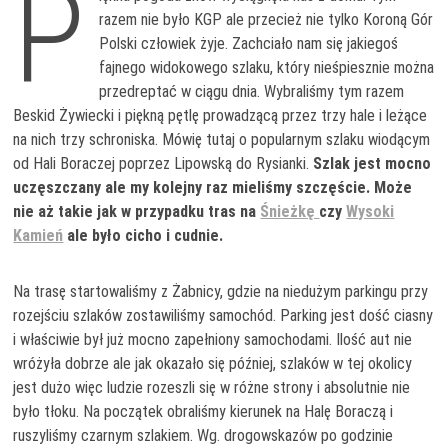
P
razem nie było KGP ale przecież nie tylko Koroną Gór
Polski człowiek żyje. Zachciało nam się jakiegoś
fajnego widokowego szlaku, który nieśpiesznie można
przedreptać w ciągu dnia. Wybraliśmy tym razem
Beskid Żywiecki i piękną pętlę prowadzącą przez trzy hale i leżące
na nich trzy schroniska. Mówię tutaj o popularnym szlaku wiodącym
od Hali Boraczej poprzez Lipowską do Rysianki.
Szlak jest mocno
uczęszczany ale my kolejny raz mieliśmy szczęście. Może
nie aż takie jak w przypadku tras na
Śnieżkę
czy
Wysoki
Kamień
ale było cicho i cudnie.
Na trasę startowaliśmy z Żabnicy, gdzie na niedużym parkingu przy
rozejściu szlaków zostawiliśmy samochód. Parking jest dość ciasny
i właściwie był już mocno zapełniony samochodami. Ilość aut nie
wróżyła dobrze ale jak okazało się później, szlaków w tej okolicy
jest dużo więc ludzie rozeszli się w różne strony i absolutnie nie
było tłoku. Na początek obraliśmy kierunek na Halę Boraczą i
ruszyliśmy czarnym szlakiem. Wg. drogowskazów po godzinie