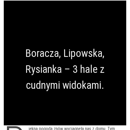
Boracza, Lipowska,
Rysianka – 3 hale z
cudnymi widokami.
iękna pogoda znów wyciągnęła nas z domu. Tym