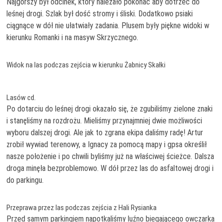
Najgorszy był odcinek, który należało pokonać aby dotrzeć do
leśnej drogi. Szlak był dość stromy i śliski. Dodatkowo psiaki
ciągnące w dół nie ułatwiały zadania. Plusem były piękne widoki w
kierunku Romanki i na masyw Skrzycznego.
Widok na las podczas zejścia w kierunku Żabnicy Skałki
Lasów cd.
Po dotarciu do leśnej drogi okazało się, że zgubiliśmy zielone znaki
i stanęliśmy na rozdrożu. Mieliśmy przynajmniej dwie możliwości
wyboru dalszej drogi. Ale jak to zgrana ekipa daliśmy radę! Artur
zrobił wywiad terenowy, a Ignacy za pomocą mapy i gpsa określił
nasze położenie i po chwili byliśmy już na właściwej ścieżce. Dalsza
droga minęła bezproblemowo. W dół przez las do asfaltowej drogi i
do parkingu.
Przeprawa przez las podczas zejścia z Hali Rysianka
Przed samym parkingiem napotkaliśmy luźno biegającego owczarka