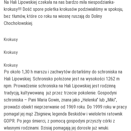
Na Hali Lipowskiej czekała na nas bardzo miła niespodzianka-
krokusy!!! Dość spore poletka krokusów podziwialiśmy w spokoju,
bez tłumów, które co roku na wiosnę ruszają do Doliny
Chochołowskiej.
Krokusy
Krokusy
Krokusy
Po około 1,30 h marszu i zachwytów dotarliśmy do schroniska na
Hali Lipowskiej. Schronisko położone jest na wysokości 1262 m
npm. Prowadzenie schroniska na Hali Lipowskiej jest rodzinną
tradycją, kultywowaną już przez trzecie pokolenie. Gospodyni
schroniska – Pani Maria Gowin, znana jako „Helenka” lub „Miki”,
prowadzi obiekt nieprzerwanie od 1969 roku. Do 1999 roku w pracy
pomagał jej mąż Zbigniew, legenda Beskidów i wieloletni ratownik
GOPR. Po jego śmierci, z pomocą gospodyni przyszły córki z
własnymi rodzinami. Dzisiaj pomagają jej dorosłe już wnuki.