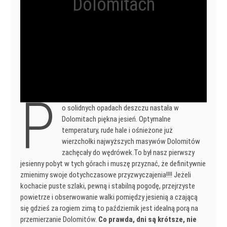
Dolomitach
P
o solidnych opadach deszczu nastała w
Dolomitach piękna jesień. Optymalne
temperatury, rude hale i ośnieżone już
wierzchołki najwyższych masywów Dolomitów
zachęcały do wędrówek.To był nasz pierwszy
jesienny pobyt w tych górach i muszę przyznać, że definitywnie
zmienimy swoje dotychczasowe przyzwyczajenia!!!! Jeżeli
kochacie puste szlaki, pewną i stabilną pogodę, przejrzyste
powietrze i obserwowanie walki pomiędzy jesienią a czającą
się gdzieś za rogiem zimą to październik jest idealną porą na
przemierzanie Dolomitów.
Co prawda, dni są krótsze, nie