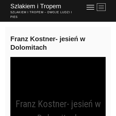
Przejdź
Szlakiem i Tropem
P
do
r
SZLAKIEM I TROPEM – DWOJE LUDZI I
treści
PIES
z
y
c
i
Franz Kostner- jesień w
s
Dolomitach
k
m
e
n
u
Franz Kostner- jesień w