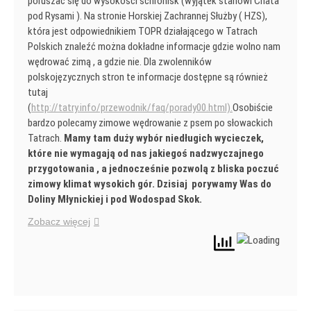
poruszać się do wysokości schronisk (wyjątek stanowi Chata
pod Rysami ). Na stronie Horskiej Zachrannej Służby ( HZS),
która jest odpowiednikiem TOPR działającego w Tatrach
Polskich znaleźć można dokładne informacje gdzie wolno nam
wędrować zimą , a gdzie nie. Dla zwolenników
polskojęzycznych stron te informacje dostępne są również
tutaj
(
http://tatry.info/przewodnik/faq/porady00.html).
Osobiście
bardzo polecamy zimowe wędrowanie z psem po słowackich
Tatrach.
Mamy tam duży wybór niedługich wycieczek,
które nie wymagają od nas jakiegoś nadzwyczajnego
przygotowania , a jednocześnie pozwolą z bliska poczuć
zimowy klimat wysokich gór. Dzisiaj porywamy Was do
Doliny Młynickiej i pod Wodospad Skok.
Zobacz więcej