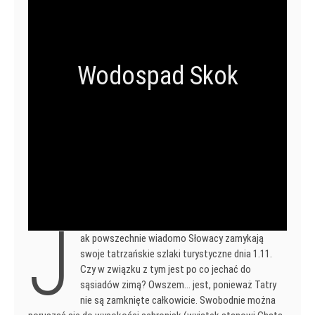
Wodospad Skok
J
ak powszechnie wiadomo Słowacy zamykają
swoje tatrzańskie szlaki turystyczne dnia 1.11.
Czy w związku z tym jest po co jechać do
sąsiadów zimą? Owszem… jest, ponieważ Tatry
nie są zamknięte całkowicie. Swobodnie można