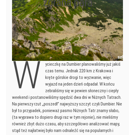
zgrana para
W
ycieczkę na Dumbier planowaliśmy już jakiś
czas temu. Jednak 220 km z Krakowa i
kręte górskie drogi to wyzwanie, więc
wyjazd na jeden dzień odpadał. W końcu
zebraliśmy się w pewien słoneczny i ciepły
weekend i postanowiliśmy spędzić dwa dni w Niżnych Tatrach.
Na pierwszy rzut „poszedł” najwyższy szczyt czyli Dumbier. Nie
był to przypadek, ponieważ pasmo Niżnych Tatr znamy słabo,
(ta wyprawa to dopiero drugi raz w tym rejonie), nie mieliśmy
również zbyt dużo czasu, aby szczegółowo analizować mapy,
stąd też najłatwiej było nam odnaleźć się na popularnych i