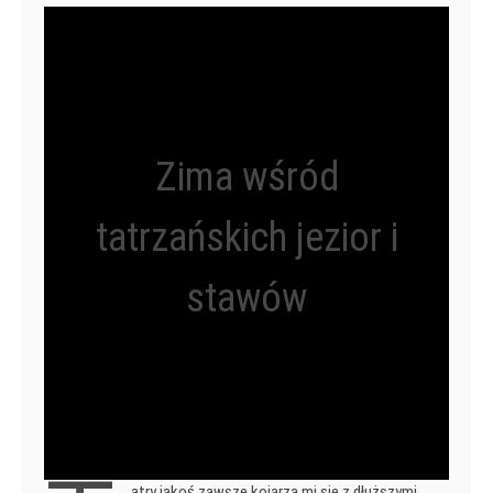
Zima wśród
tatrzańskich jezior i
stawów
atry jakoś zawsze kojarzą mi się z dłuższymi