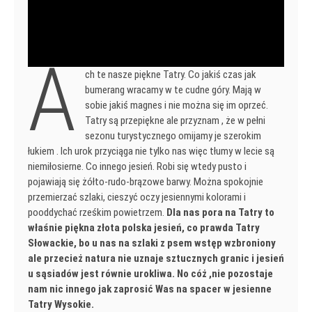
A
ch te nasze piękne Tatry. Co jakiś czas jak
bumerang wracamy w te cudne góry. Mają w
sobie jakiś magnes i nie można się im oprzeć.
Tatry są przepiękne ale przyznam , że w pełni
sezonu turystycznego omijamy je szerokim
łukiem . Ich urok przyciąga nie tylko nas więc tłumy w lecie są
niemiłosierne. Co innego jesień. Robi się wtedy pusto i
pojawiają się żółto-rudo-brązowe barwy. Można spokojnie
przemierzać szlaki, cieszyć oczy jesiennymi kolorami i
pooddychać rześkim powietrzem.
Dla nas pora na Tatry to
właśnie piękna złota polska jesień, co prawda Tatry
Słowackie, bo u nas na szlaki z psem wstęp wzbroniony
ale przecież natura nie uznaje sztucznych granic i jesień
u sąsiadów jest równie urokliwa. No cóż ,nie pozostaje
nam nic innego jak zaprosić Was na spacer w jesienne
Tatry Wysokie.