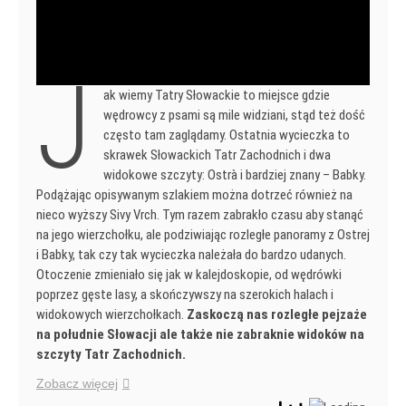
J
ak wiemy Tatry Słowackie to miejsce gdzie
wędrowcy z psami są mile widziani, stąd też dość
często tam zaglądamy. Ostatnia wycieczka to
skrawek Słowackich Tatr Zachodnich i dwa
widokowe szczyty: Ostrà i bardziej znany – Babky.
Podążając opisywanym szlakiem można dotrzeć również na
nieco wyższy Sivy Vrch. Tym razem zabrakło czasu aby stanąć
na jego wierzchołku, ale podziwiając rozległe panoramy z Ostrej
i Babky, tak czy tak wycieczka należała do bardzo udanych.
Otoczenie zmieniało się jak w kalejdoskopie, od wędrówki
poprzez gęste lasy, a skończywszy na szerokich halach i
widokowych wierzchołkach.
Zaskoczą nas rozległe pejzaże
na południe Słowacji ale także nie zabraknie widoków na
szczyty Tatr Zachodnich.
Zobacz więcej