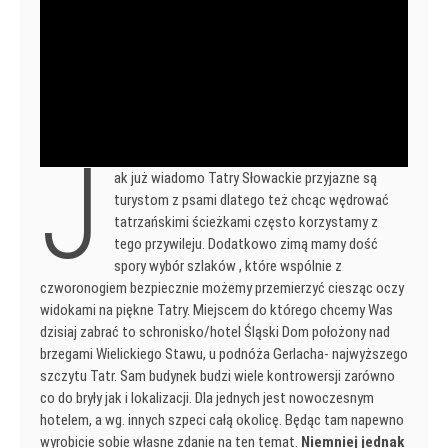
J
ak już wiadomo Tatry Słowackie przyjazne są
turystom z psami dlatego też chcąc wędrować
tatrzańskimi ścieżkami często korzystamy z
tego przywileju. Dodatkowo zimą mamy dość
spory wybór szlaków , które wspólnie z
czworonogiem bezpiecznie możemy przemierzyć ciesząc oczy
widokami na piękne Tatry. Miejscem do którego chcemy Was
dzisiaj zabrać to schronisko/hotel Śląski Dom położony nad
brzegami Wielickiego Stawu, u podnóża Gerlacha- najwyższego
szczytu Tatr. Sam budynek budzi wiele kontrowersji zarówno
co do bryły jak i lokalizacji. Dla jednych jest nowoczesnym
hotelem, a wg. innych szpeci całą okolicę. Będąc tam napewno
wyrobicie sobie własne zdanie na ten temat.
Niemniej jednak