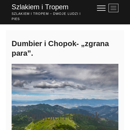
Przejdź
Szlakiem i Tropem
P
do
r
SZLAKIEM I TROPEM – DWOJE LUDZI I
treści
PIES
z
y
c
i
Dumbier i Chopok- „zgrana
s
para”.
k
m
e
n
u
Dumbier i Chopok-