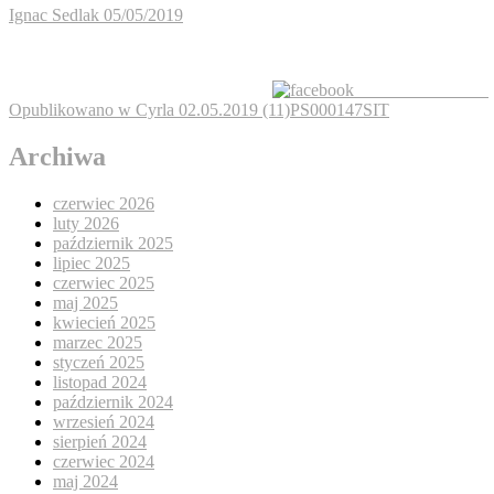
Ignac Sedlak
05/05/2019
Share on Facebook
Nawigacja
Opublikowano w
Cyrla 02.05.2019 (11)PS000147SIT
wpisu
Archiwa
czerwiec 2026
luty 2026
październik 2025
lipiec 2025
czerwiec 2025
maj 2025
kwiecień 2025
marzec 2025
styczeń 2025
listopad 2024
październik 2024
wrzesień 2024
sierpień 2024
czerwiec 2024
maj 2024