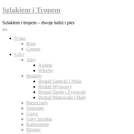
Przejdź
Szlakiem i Tropem
do
treści
Szlakiem i tropem – dwoje ludzi i pies
O nas
Boss
George
Góry
Alpy
Austria
Włochy
Beskidy
Beskid Sądecki i Niski
Beskid Wyspowy
Beskid Śląski i Żywiecki
Beskid Makowski i Mały
Bieszczady
Dolomity
Gorce
Góry Izerskie
Karkonosze
Pieniny