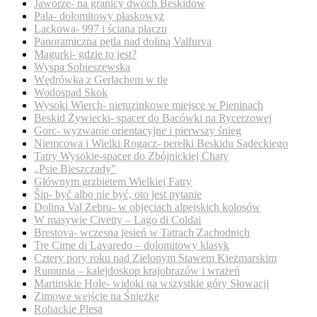
Jaworze- na granicy dwóch Beskidów
Pala- dolomitowy płaskowyż
Lackowa- 997 i ściana płaczu
Panoramiczna pętla nad doliną Valfurva
Magurki- gdzie to jest?
Wyspa Sobieszewska
Wędrówka z Gerlachem w tle
Wodospad Skok
Wysoki Wierch- nietuzinkowe miejsce w Pieninach
Beskid Żywiecki- spacer do Bacówki na Rycerzowej
Gorc- wyzwanie orientacyjne i pierwszy śnieg
Niemcowa i Wielki Rogacz- perełki Beskidu Sądeckiego
Tatry Wysokie-spacer do Zbójnickiej Chaty
„Psie Bieszczady”
Głównym grzbietem Wielkiej Fatry
Šip- być albo nie być, oto jest pytanie
Dolina Val Zebru- w objęciach alpejskich kolosów
W masywie Civetty – Lago di Coldai
Brestova- wczesna jesień w Tatrach Zachodnich
Tre Cime di Lavaredo – dolomitowy klasyk
Cztery pory roku nad Zielonym Stawem Kieżmarskim
Rumunia – kalejdoskop krajobrazów i wrażeń
Martinskie Hole- widoki na wszystkie góry Słowacji
Zimowe wejście na Śnieżkę
Rohackie Plesa