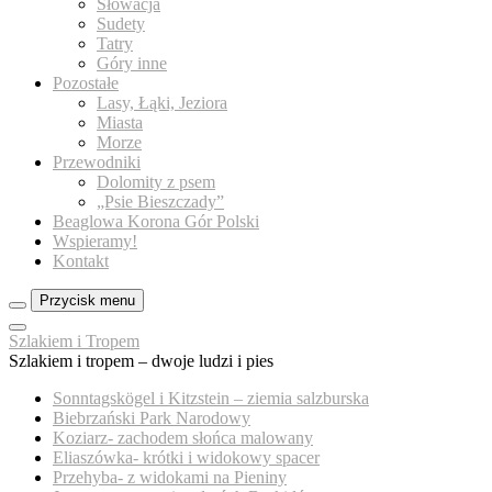
Słowacja
Sudety
Tatry
Góry inne
Pozostałe
Lasy, Łąki, Jeziora
Miasta
Morze
Przewodniki
Dolomity z psem
„Psie Bieszczady”
Beaglowa Korona Gór Polski
Wspieramy!
Kontakt
Przycisk menu
Zamknij
Szlakiem i Tropem
menu
Szlakiem i tropem – dwoje ludzi i pies
panelu
Sonntagskögel i Kitzstein – ziemia salzburska
Biebrzański Park Narodowy
Koziarz- zachodem słońca malowany
Eliaszówka- krótki i widokowy spacer
Przehyba- z widokami na Pieniny