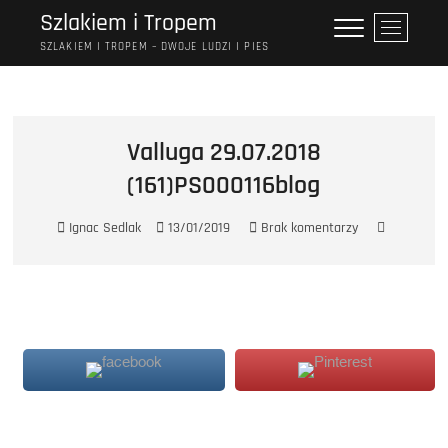
Przejdź
Szlakiem i Tropem
P
do
r
SZLAKIEM I TROPEM – DWOJE LUDZI I PIES
treści
z
y
c
i
Valluga 29.07.2018
s
(161)PS000116blog
k
m
e
Ignac Sedlak
13/01/2019
Brak komentarzy
n
u